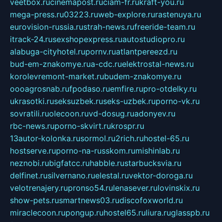
veetbox.ru
cinemapost.ru
ciam-fr.ru
kraft-you.ru
mega-press.ru
03223.ru
web-explore.ru
rastenuya.ru
eurovision-russia.ru
strah-news.ru
freeride-team.ru
itrack-24.ru
sexshopexpress.ru
autostudiopro.ru
alabuga-cityhotel.ru
pornv.ru
atlantpereezd.ru
bud-em-znakomye.ru
a-cdc.ru
elektrostal-news.ru
korolevremont-market.ru
budem-znakomye.ru
oooagrosnab.ru
fpodaso.ru
emfire.ru
pro-otdelky.ru
ukrasotki.ru
seksuzbek.ru
seks-uzbek.ru
porno-vk.ru
sovratili.ru
olecoon.ru
vd-dosug.ru
adonyev.ru
rbc-news.ru
porno-skvirt.ru
krospr.ru
13autor-kolonka.ru
sormol.ru
2rich.ru
hostel-65.ru
hostserve.ru
porno-na-russkom.ru
mishinlab.ru
neznobi.ru
bigfatcc.ru
habble.ru
starbucksvia.ru
delfinet.ru
silvernano.ru
elestal.ru
vektor-doroga.ru
velotrenajery.ru
pronso54.ru
lenasever.ru
lovinskix.ru
show-pets.ru
smartnews03.ru
discofoxworld.ru
miraclecoon.ru
pongup.ru
hostel65.ru
liura.ru
glasspb.ru