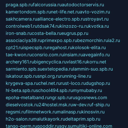
praga.spb.ru
falcorussia.ru
autodoctorservis.ru
kamertondom.spb.ru
net-life.net.ru
avto-vozim.ru
sakhcamera.ru
alliance-electro.spb.ru
stroyavt.ru
controlweb1.ru
tdsak74.ru
kinzozo-ru.ru
kvotka.ru
iron-snab.ru
costa-bella.ru
eugrus.pp.ru
associaciya39.ru
primexpo.spb.ru
bezmorchin.ru
ia2.ru
cpt21.ru
ispecspb.ru
regahost.ru
kolosok-elita.ru
tae-kwon.ru
consrio.com.ru
insiam.ru
avegainfo.ru
archery161.ru
bigencyclica.ru
vlast16.ru
korru.net
sarmiento.spb.su
extelopedia.ru
lammin-suo.spb.ru
iskatour.spb.ru
snpi.org.ru
running-line.ru
krygeva-spa.ru
chel.net.ru
rust-loco.ru
dugshop.ru
hl-beta.spb.ru
school494.spb.ru
mymubaby.ru
epoha-metalband.ru
ngr.spb.ru
rusgosnews.com
dieselvostok.ru
24hostel.msk.ru
w-dev.ru
f-ship.ru
regsmi.ru
filmnetwork.ru
malinasp.ru
kinosvin.ru
h2o-salon.ru
malutkayork.ru
deltaprim.spb.ru
tango-perm.ru
gooddir.ru
sgv.su
multiki-online.com