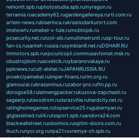
remontt.spb.ru
photostudia.spb.ru
myragon.ru
terramia.ru
academy62.ru
gardengallereya.ru
rti.com.ru
artem-news.ru
biserinca.ru
krasnodarkurort.com
imshowtv.ru
mebel-v-tule.ru
mobtopik.ru
pcsecurity.net.ru
tool-sib.ru
multimetrunit.ru
sp-tour.ru
fan-cs.ru
santeh-russia.ru
symbian9.net.ru
DSHAIR.RU
tmmotors.spb.ru
xjocuricopii.com
musavtomat.msk.ru
obustrojdom.ru
sovetcik.ru
ybaranovskaya.ru
ppknews.ru
cult-alshei.ru
JAPANRUSSIA.RU
proekciyamebel.ru
imper-finans.ru
rim.org.ru
glamourai.ru
brassminus.ru
zabor-pro.ru
ftn.pp.ru
dorogoe58.ru
laimengpacker.ru
kuzova-zapchasti.ru
sageerp.ru
taxodrom.ru
dsrazvitie.ru
hardcity.net.ru
ratinghomegames.ru
topservice25.ru
gubernyan.ru
gtglasslined.ru
ii4.ru
tssport.spb.ru
andorra24.com
blackwallstreet.ru
oboimos.ru
optim-doors.com.ru
ikuch.ru
nycr.org.ru
npa21.ru
vremya-ch.spb.ru
desert000.ru
ivtorgi.ru
ifiori.ru
catalog-statei.ru