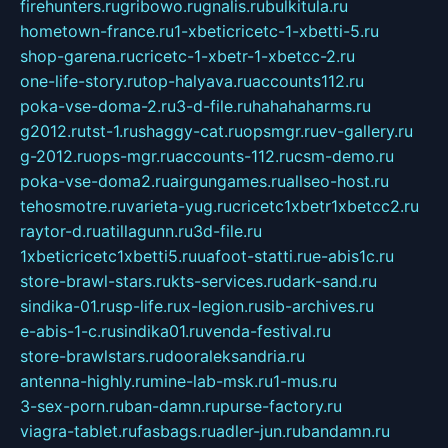
firehunters.ru
gribowo.ru
gnalis.ru
bulkitula.ru
hometown-france.ru
1-xbeticricetc-1-xbetti-5.ru
shop-garena.ru
cricetc-1-xbetr-1-xbetcc-2.ru
one-life-story.ru
top-halyava.ru
accounts112.ru
poka-vse-doma-2.ru
3-d-file.ru
hahahaharms.ru
g2012.ru
tst-1.ru
shaggy-cat.ru
opsmgr.ru
ev-gallery.ru
g-2012.ru
ops-mgr.ru
accounts-112.ru
csm-demo.ru
poka-vse-doma2.ru
airgungames.ru
allseo-host.ru
tehosmotre.ru
varieta-yug.ru
cricetc1xbetr1xbetcc2.ru
raytor-d.ru
atillagunn.ru
3d-file.ru
1xbeticricetc1xbetti5.ru
uafoot-statti.ru
e-abis1c.ru
store-brawl-stars.ru
kts-services.ru
dark-sand.ru
sindika-01.ru
sp-life.ru
x-legion.ru
sib-archives.ru
e-abis-1-c.ru
sindika01.ru
venda-festival.ru
store-brawlstars.ru
dooraleksandria.ru
antenna-highly.ru
mine-lab-msk.ru
1-mus.ru
3-sex-porn.ru
ban-damn.ru
purse-factory.ru
viagra-tablet.ru
fasbags.ru
adler-jun.ru
bandamn.ru