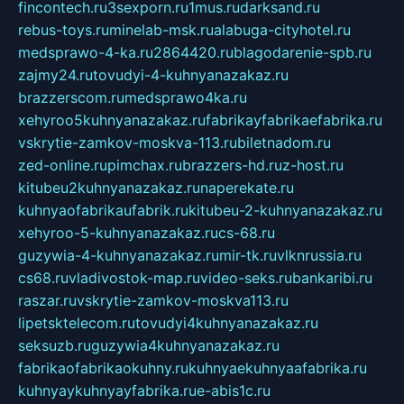
fincontech.ru
3sexporn.ru
1mus.ru
darksand.ru
rebus-toys.ru
minelab-msk.ru
alabuga-cityhotel.ru
medsprawo-4-ka.ru
2864420.ru
blagodarenie-spb.ru
zajmy24.ru
tovudyi-4-kuhnyanazakaz.ru
brazzerscom.ru
medsprawo4ka.ru
xehyroo5kuhnyanazakaz.ru
fabrikayfabrikaefabrika.ru
vskrytie-zamkov-moskva-113.ru
biletnadom.ru
zed-online.ru
pimchax.ru
brazzers-hd.ru
z-host.ru
kitubeu2kuhnyanazakaz.ru
naperekate.ru
kuhnyaofabrikaufabrik.ru
kitubeu-2-kuhnyanazakaz.ru
xehyroo-5-kuhnyanazakaz.ru
cs-68.ru
guzywia-4-kuhnyanazakaz.ru
mir-tk.ru
vlknrussia.ru
cs68.ru
vladivostok-map.ru
video-seks.ru
bankaribi.ru
raszar.ru
vskrytie-zamkov-moskva113.ru
lipetsktelecom.ru
tovudyi4kuhnyanazakaz.ru
seksuzb.ru
guzywia4kuhnyanazakaz.ru
fabrikaofabrikaokuhny.ru
kuhnyaekuhnyaafabrika.ru
kuhnyaykuhnyayfabrika.ru
e-abis1c.ru