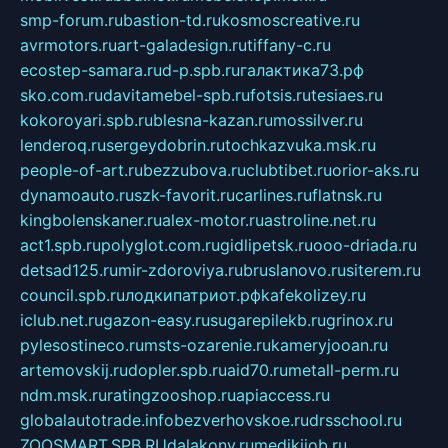
smp-forum.ru
bastion-td.ru
kosmoscreative.ru
avrmotors.ru
art-galadesign.ru
tiffany-c.ru
ecostep-samara.ru
d-p.spb.ru
галактика73.рф
sko.com.ru
davitamebel-spb.ru
fotsis.ru
tesiaes.ru
kokoroyari.spb.ru
blesna-kazan.ru
mossilver.ru
lenderoq.ru
sergeydobrin.ru
tochkazvuka.msk.ru
people-of-art.ru
bezzubova.ru
clubtibet.ru
orior-aks.ru
dynamoauto.ru
szk-favorit.ru
carlines.ru
flatnsk.ru
kingbolenskaner.ru
alex-motor.ru
astroline.net.ru
act1.spb.ru
polyglot.com.ru
gidlipetsk.ru
ooo-driada.ru
detsad125.ru
mir-zdoroviya.ru
bruslanovo.ru
siterem.ru
council.spb.ru
лодкипатриот.рф
kafekolizey.ru
iclub.net.ru
gazon-easy.ru
sugarepilekb.ru
grinox.ru
pylesostineco.ru
msts-ozarenie.ru
kameryjooan.ru
artemovskij.ru
dopler.spb.ru
aid70.ru
metall-perm.ru
ndm.msk.ru
ratingzooshop.ru
apiaccess.ru
globalautotrade.info
bezverhovskoe.ru
drsschool.ru
ZOOSMART.SPB.RU
dalakony.ru
medikijob.ru