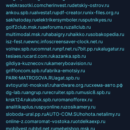
webkrasotki.com
cherinvest.ru
detskiy-ostrov.ru
ankou.spb.ru
alvesta1.ru
pdf-creator.ru
nix-files.org.ru
sakhatoday.ru
elektrikersymboler.ru
sputnikyes.ru
golf2club.msk.ru
aeforums.ru
zallclub.ru
multimodal.msk.ru
habaigry.ru
haikko.ru
sobakopedia.ru
isz-fest.ru
ewnc.info
screensaver-clock.net.ru
volnav.spb.ru
comnat.ru
npf.net.ru
7bit.pp.ru
kalugatur.ru
tesiaes.ru
card.com.ru
kazanka.spb.ru
gildiya-kuznecov.ru
kameryboavision.ru
griffoncom.spb.ru
fabrika-emotsiy.ru
PARK-MATROSOVA.RU
agat.spb.ru
avtoyurist-moskva1.ru
hardware.org.ru
схема-авто.рф
dg-lab.ru
angrup.ru
recruiter.spb.ru
music8.spb.ru
krsk124.ru
kubok.spb.ru
romanofforex.ru
analitikaplus.ru
spyonline.ru
zosikamery.ru
sloboda-ural.pp.ru
AUTO-COM.SU
hohota.net
alimy.ru
online-z.com
aromat-vostoka.ru
otdelkaexp.ru
mobilvest.ru
bbd.net.ru
mebelshop.msk.ru