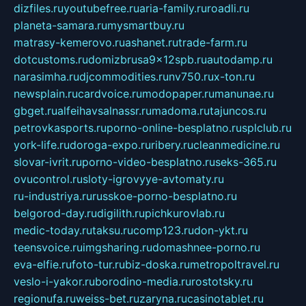
dizfiles.ru
youtubefree.ru
aria-family.ru
roadli.ru
planeta-samara.ru
mysmartbuy.ru
matrasy-kemerovo.ru
ashanet.ru
trade-farm.ru
dotcustoms.ru
domizbrusa9x12spb.ru
autodamp.ru
narasimha.ru
djcommodities.ru
nv750.ru
x-ton.ru
newsplain.ru
cardvoice.ru
modopaper.ru
manunae.ru
gbget.ru
alfeihavsalnassr.ru
madoma.ru
tajuncos.ru
petrovkasports.ru
porno-online-besplatno.ru
splclub.ru
york-life.ru
doroga-expo.ru
ribery.ru
cleanmedicine.ru
slovar-ivrit.ru
porno-video-besplatno.ru
seks-365.ru
ovucontrol.ru
sloty-igrovyye-avtomaty.ru
ru-industriya.ru
russkoe-porno-besplatno.ru
belgorod-day.ru
digilith.ru
pichkurovlab.ru
medic-today.ru
taksu.ru
comp123.ru
don-ykt.ru
teensvoice.ru
imgsharing.ru
domashnee-porno.ru
eva-elfie.ru
foto-tur.ru
biz-doska.ru
metropoltravel.ru
veslo-i-yakor.ru
borodino-media.ru
rostotsky.ru
regionufa.ru
weiss-bet.ru
zaryna.ru
casinotablet.ru