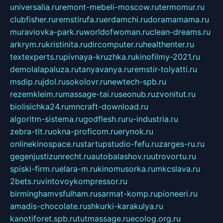
universalia.ru
remont-mebeli-moscow.ru
termomur.ru
clubfisher.ru
remstirufa.ru
erdamchi.ru
doramamama.ru
muraviovka-park.ru
worldofwoman.ru
clean-dreams.ru
arkrym.ru
kristinita.ru
dircomputer.ru
healthenter.ru
textexperts.ru
pivnaya-kruzhka.ru
kinofilmy-2021.ru
demolalapaluza.ru
tanyavanya.ru
remstir-tolyatti.ru
msdip.ru
jdol.ru
sokolovr.ru
newtech-spb.ru
rezemkleim.ru
massage-tai.ru
seonub.ru
zvonitut.ru
biolisichka24.ru
mncraft-download.ru
algoritm-sistema.ru
godflesh.ru
ru-industria.ru
zebra-tlt.ru
okna-proficom.ru
erynok.ru
onlinekinospace.ru
startupstudio-fefu.ru
zarges-ru.ru
gegenjustizunrecht.ru
autobalashov.ru
utrovortu.ru
spiski-firm.ru
elara-m.ru
kinomusorka.ru
mkcslava.ru
2bets.ru
vintovoykompressor.ru
birminghamvsfulham.ru
sarmat-komp.ru
pioneeri.ru
amadis-chocolate.ru
shkurki-karakulya.ru
kanotiforet.spb.ru
tutmassage.ru
ecolog.org.ru