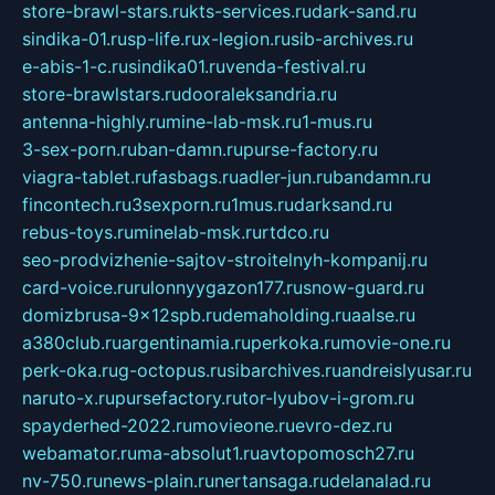
store-brawl-stars.ru
kts-services.ru
dark-sand.ru
sindika-01.ru
sp-life.ru
x-legion.ru
sib-archives.ru
e-abis-1-c.ru
sindika01.ru
venda-festival.ru
store-brawlstars.ru
dooraleksandria.ru
antenna-highly.ru
mine-lab-msk.ru
1-mus.ru
3-sex-porn.ru
ban-damn.ru
purse-factory.ru
viagra-tablet.ru
fasbags.ru
adler-jun.ru
bandamn.ru
fincontech.ru
3sexporn.ru
1mus.ru
darksand.ru
rebus-toys.ru
minelab-msk.ru
rtdco.ru
seo-prodvizhenie-sajtov-stroitelnyh-kompanij.ru
card-voice.ru
rulonnyygazon177.ru
snow-guard.ru
domizbrusa-9x12spb.ru
demaholding.ru
aalse.ru
a380club.ru
argentinamia.ru
perkoka.ru
movie-one.ru
perk-oka.ru
g-octopus.ru
sibarchives.ru
andreislyusar.ru
naruto-x.ru
pursefactory.ru
tor-lyubov-i-grom.ru
spayderhed-2022.ru
movieone.ru
evro-dez.ru
webamator.ru
ma-absolut1.ru
avtopomosch27.ru
nv-750.ru
news-plain.ru
nertansaga.ru
delanalad.ru