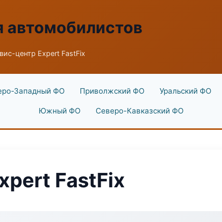
я автомобилистов
вис-центр Expert FastFix
еро-Западный ФО
Приволжский ФО
Уральский ФО
Южный ФО
Северо-Кавказский ФО
pert FastFix