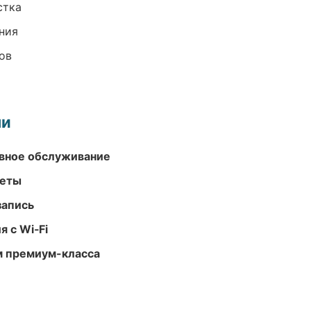
стка
ния
ов
ми
вное обслуживание
меты
запись
 с Wi‑Fi
м премиум-класса