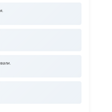
я.
вали.