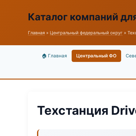
Каталог компаний дл
Главная
»
Центральный федеральный округ
» Тех
🏠 Главная
Центральный ФО
Сев
Техстанция Driv