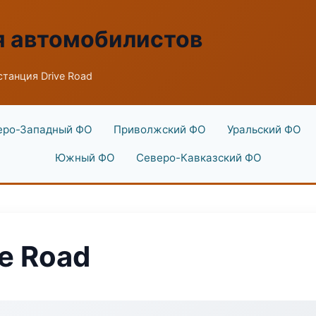
я автомобилистов
станция Drive Road
еро-Западный ФО
Приволжский ФО
Уральский ФО
Южный ФО
Северо-Кавказский ФО
e Road