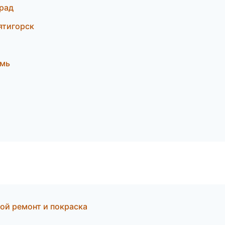
град
ятигорск
рмь
ной ремонт и покраска