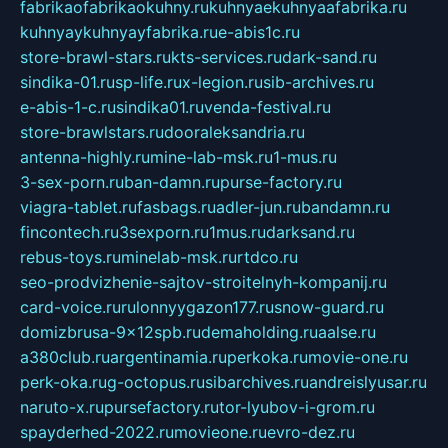
fabrikaofabrikaokuhny.ru
kuhnyaekuhnyaafabrika.ru
kuhnyaykuhnyayfabrika.ru
e-abis1c.ru
store-brawl-stars.ru
kts-services.ru
dark-sand.ru
sindika-01.ru
sp-life.ru
x-legion.ru
sib-archives.ru
e-abis-1-c.ru
sindika01.ru
venda-festival.ru
store-brawlstars.ru
dooraleksandria.ru
antenna-highly.ru
mine-lab-msk.ru
1-mus.ru
3-sex-porn.ru
ban-damn.ru
purse-factory.ru
viagra-tablet.ru
fasbags.ru
adler-jun.ru
bandamn.ru
fincontech.ru
3sexporn.ru
1mus.ru
darksand.ru
rebus-toys.ru
minelab-msk.ru
rtdco.ru
seo-prodvizhenie-sajtov-stroitelnyh-kompanij.ru
card-voice.ru
rulonnyygazon177.ru
snow-guard.ru
domizbrusa-9x12spb.ru
demaholding.ru
aalse.ru
a380club.ru
argentinamia.ru
perkoka.ru
movie-one.ru
perk-oka.ru
g-octopus.ru
sibarchives.ru
andreislyusar.ru
naruto-x.ru
pursefactory.ru
tor-lyubov-i-grom.ru
spayderhed-2022.ru
movieone.ru
evro-dez.ru