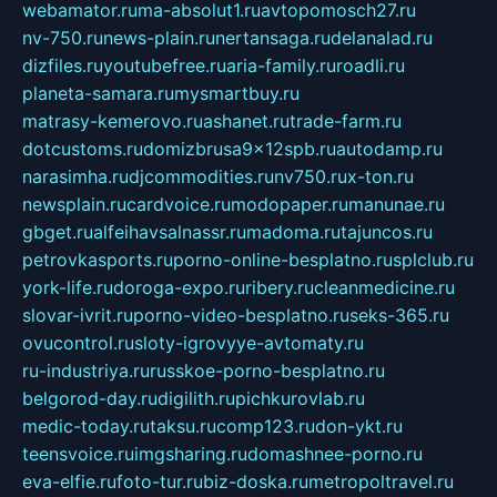
webamator.ru
ma-absolut1.ru
avtopomosch27.ru
nv-750.ru
news-plain.ru
nertansaga.ru
delanalad.ru
dizfiles.ru
youtubefree.ru
aria-family.ru
roadli.ru
planeta-samara.ru
mysmartbuy.ru
matrasy-kemerovo.ru
ashanet.ru
trade-farm.ru
dotcustoms.ru
domizbrusa9x12spb.ru
autodamp.ru
narasimha.ru
djcommodities.ru
nv750.ru
x-ton.ru
newsplain.ru
cardvoice.ru
modopaper.ru
manunae.ru
gbget.ru
alfeihavsalnassr.ru
madoma.ru
tajuncos.ru
petrovkasports.ru
porno-online-besplatno.ru
splclub.ru
york-life.ru
doroga-expo.ru
ribery.ru
cleanmedicine.ru
slovar-ivrit.ru
porno-video-besplatno.ru
seks-365.ru
ovucontrol.ru
sloty-igrovyye-avtomaty.ru
ru-industriya.ru
russkoe-porno-besplatno.ru
belgorod-day.ru
digilith.ru
pichkurovlab.ru
medic-today.ru
taksu.ru
comp123.ru
don-ykt.ru
teensvoice.ru
imgsharing.ru
domashnee-porno.ru
eva-elfie.ru
foto-tur.ru
biz-doska.ru
metropoltravel.ru