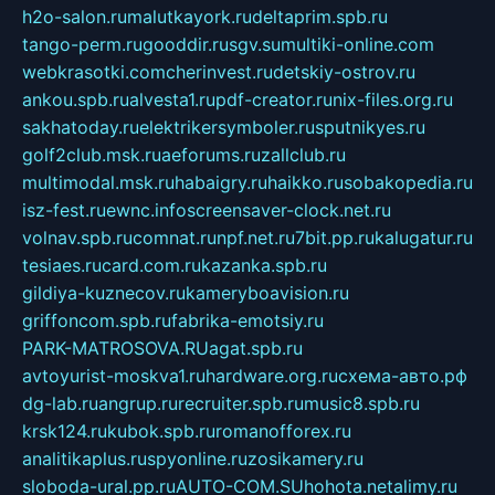
h2o-salon.ru
malutkayork.ru
deltaprim.spb.ru
tango-perm.ru
gooddir.ru
sgv.su
multiki-online.com
webkrasotki.com
cherinvest.ru
detskiy-ostrov.ru
ankou.spb.ru
alvesta1.ru
pdf-creator.ru
nix-files.org.ru
sakhatoday.ru
elektrikersymboler.ru
sputnikyes.ru
golf2club.msk.ru
aeforums.ru
zallclub.ru
multimodal.msk.ru
habaigry.ru
haikko.ru
sobakopedia.ru
isz-fest.ru
ewnc.info
screensaver-clock.net.ru
volnav.spb.ru
comnat.ru
npf.net.ru
7bit.pp.ru
kalugatur.ru
tesiaes.ru
card.com.ru
kazanka.spb.ru
gildiya-kuznecov.ru
kameryboavision.ru
griffoncom.spb.ru
fabrika-emotsiy.ru
PARK-MATROSOVA.RU
agat.spb.ru
avtoyurist-moskva1.ru
hardware.org.ru
схема-авто.рф
dg-lab.ru
angrup.ru
recruiter.spb.ru
music8.spb.ru
krsk124.ru
kubok.spb.ru
romanofforex.ru
analitikaplus.ru
spyonline.ru
zosikamery.ru
sloboda-ural.pp.ru
AUTO-COM.SU
hohota.net
alimy.ru