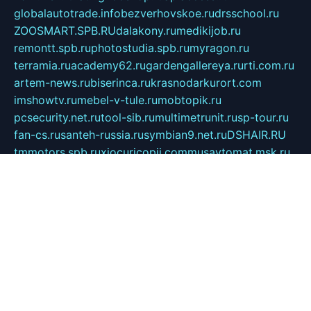
globalautotrade.info
bezverhovskoe.ru
drsschool.ru
ZOOSMART.SPB.RU
dalakony.ru
medikijob.ru
remontt.spb.ru
photostudia.spb.ru
myragon.ru
terramia.ru
academy62.ru
gardengallereya.ru
rti.com.ru
artem-news.ru
biserinca.ru
krasnodarkurort.com
imshowtv.ru
mebel-v-tule.ru
mobtopik.ru
pcsecurity.net.ru
tool-sib.ru
multimetrunit.ru
sp-tour.ru
fan-cs.ru
santeh-russia.ru
symbian9.net.ru
DSHAIR.RU
tmmotors.spb.ru
xjocuricopii.com
musavtomat.msk.ru
obustrojdom.ru
sovetcik.ru
ybaranovskaya.ru
ppknews.ru
cult-alshei.ru
JAPANRUSSIA.RU
proekciyamebel.ru
imper-finans.ru
rim.org.ru
glamourai.ru
brassminus.ru
zabor-pro.ru
ftn.pp.ru
dorogoe58.ru
laimengpacker.ru
kuzova-zapchasti.ru
sageerp.ru
taxodrom.ru
dsrazvitie.ru
hardcity.net.ru
ratinghomegames.ru
topservice25.ru
gubernyan.ru
gtglasslined.ru
ii4.ru
tssport.spb.ru
andorra24.com
blackwallstreet.ru
oboimos.ru
optim-doors.com.ru