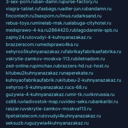
3-sex-porn.ru
ban-damn.ru
purse-factory.ru
viagra-tablet.ru
fasbags.ru
adler-jun.ru
bandamn.ru
fincontech.ru
3sexporn.ru
1mus.ru
darksand.ru
rebus-toys.ru
minelab-msk.ru
alabuga-cityhotel.ru
medsprawo-4-ka.ru
2864420.ru
blagodarenie-spb.ru
zajmy24.ru
tovudyi-4-kuhnyanazakaz.ru
brazzerscom.ru
medsprawo4ka.ru
xehyroo5kuhnyanazakaz.ru
fabrikayfabrikaefabrika.ru
vskrytie-zamkov-moskva-113.ru
biletnadom.ru
zed-online.ru
pimchax.ru
brazzers-hd.ru
z-host.ru
kitubeu2kuhnyanazakaz.ru
naperekate.ru
kuhnyaofabrikaufabrik.ru
kitubeu-2-kuhnyanazakaz.ru
xehyroo-5-kuhnyanazakaz.ru
cs-68.ru
guzywia-4-kuhnyanazakaz.ru
mir-tk.ru
vlknrussia.ru
cs68.ru
vladivostok-map.ru
video-seks.ru
bankaribi.ru
raszar.ru
vskrytie-zamkov-moskva113.ru
lipetsktelecom.ru
tovudyi4kuhnyanazakaz.ru
seksuzb.ru
guzywia4kuhnyanazakaz.ru