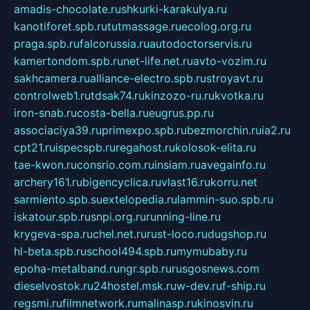
amadis-chocolate.ru
shkurki-karakulya.ru
kanotiforet.spb.ru
tutmassage.ru
ecolog.org.ru
praga.spb.ru
falcorussia.ru
autodoctorservis.ru
kamertondom.spb.ru
net-life.net.ru
avto-vozim.ru
sakhcamera.ru
alliance-electro.spb.ru
stroyavt.ru
controlweb1.ru
tdsak74.ru
kinzozo-ru.ru
kvotka.ru
iron-snab.ru
costa-bella.ru
eugrus.pp.ru
associaciya39.ru
primexpo.spb.ru
bezmorchin.ru
ia2.ru
cpt21.ru
ispecspb.ru
regahost.ru
kolosok-elita.ru
tae-kwon.ru
consrio.com.ru
insiam.ru
avegainfo.ru
archery161.ru
bigencyclica.ru
vlast16.ru
korru.net
sarmiento.spb.su
extelopedia.ru
lammin-suo.spb.ru
iskatour.spb.ru
snpi.org.ru
running-line.ru
krygeva-spa.ru
chel.net.ru
rust-loco.ru
dugshop.ru
hl-beta.spb.ru
school494.spb.ru
mymubaby.ru
epoha-metalband.ru
ngr.spb.ru
rusgosnews.com
dieselvostok.ru
24hostel.msk.ru
w-dev.ru
f-ship.ru
regsmi.ru
filmnetwork.ru
malinasp.ru
kinosvin.ru