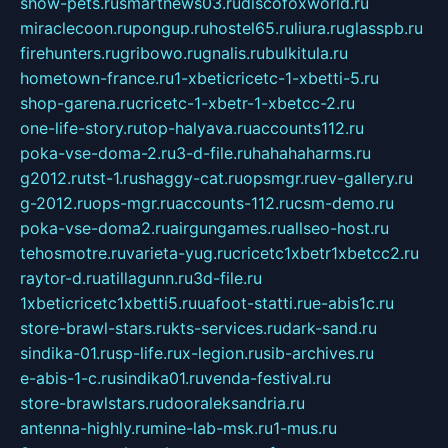
show-pets.ru
smartnews03.ru
discofoxworld.ru
miraclecoon.ru
pongup.ru
hostel65.ru
liura.ru
glasspb.ru
firehunters.ru
gribowo.ru
gnalis.ru
bulkitula.ru
hometown-france.ru
1-xbeticricetc-1-xbetti-5.ru
shop-garena.ru
cricetc-1-xbetr-1-xbetcc-2.ru
one-life-story.ru
top-halyava.ru
accounts112.ru
poka-vse-doma-2.ru
3-d-file.ru
hahahaharms.ru
g2012.ru
tst-1.ru
shaggy-cat.ru
opsmgr.ru
ev-gallery.ru
g-2012.ru
ops-mgr.ru
accounts-112.ru
csm-demo.ru
poka-vse-doma2.ru
airgungames.ru
allseo-host.ru
tehosmotre.ru
varieta-yug.ru
cricetc1xbetr1xbetcc2.ru
raytor-d.ru
atillagunn.ru
3d-file.ru
1xbeticricetc1xbetti5.ru
uafoot-statti.ru
e-abis1c.ru
store-brawl-stars.ru
kts-services.ru
dark-sand.ru
sindika-01.ru
sp-life.ru
x-legion.ru
sib-archives.ru
e-abis-1-c.ru
sindika01.ru
venda-festival.ru
store-brawlstars.ru
dooraleksandria.ru
antenna-highly.ru
mine-lab-msk.ru
1-mus.ru