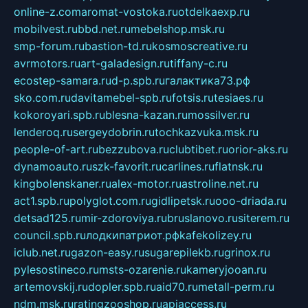
online-z.com
aromat-vostoka.ru
otdelkaexp.ru
mobilvest.ru
bbd.net.ru
mebelshop.msk.ru
smp-forum.ru
bastion-td.ru
kosmoscreative.ru
avrmotors.ru
art-galadesign.ru
tiffany-c.ru
ecostep-samara.ru
d-p.spb.ru
галактика73.рф
sko.com.ru
davitamebel-spb.ru
fotsis.ru
tesiaes.ru
kokoroyari.spb.ru
blesna-kazan.ru
mossilver.ru
lenderoq.ru
sergeydobrin.ru
tochkazvuka.msk.ru
people-of-art.ru
bezzubova.ru
clubtibet.ru
orior-aks.ru
dynamoauto.ru
szk-favorit.ru
carlines.ru
flatnsk.ru
kingbolenskaner.ru
alex-motor.ru
astroline.net.ru
act1.spb.ru
polyglot.com.ru
gidlipetsk.ru
ooo-driada.ru
detsad125.ru
mir-zdoroviya.ru
bruslanovo.ru
siterem.ru
council.spb.ru
лодкипатриот.рф
kafekolizey.ru
iclub.net.ru
gazon-easy.ru
sugarepilekb.ru
grinox.ru
pylesostineco.ru
msts-ozarenie.ru
kameryjooan.ru
artemovskij.ru
dopler.spb.ru
aid70.ru
metall-perm.ru
ndm.msk.ru
ratingzooshop.ru
apiaccess.ru