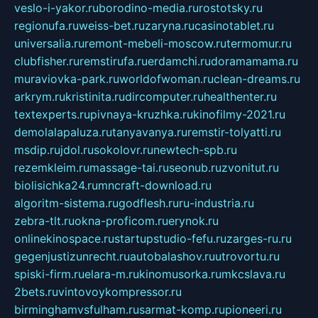
veslo-i-yakor.ru
borodino-media.ru
rostotsky.ru
regionufa.ru
weiss-bet.ru
zaryna.ru
casinotablet.ru
universalia.ru
remont-mebeli-moscow.ru
termomur.ru
clubfisher.ru
remstirufa.ru
erdamchi.ru
doramamama.ru
muraviovka-park.ru
worldofwoman.ru
clean-dreams.ru
arkrym.ru
kristinita.ru
dircomputer.ru
healthenter.ru
textexperts.ru
pivnaya-kruzhka.ru
kinofilmy-2021.ru
demolalapaluza.ru
tanyavanya.ru
remstir-tolyatti.ru
msdip.ru
jdol.ru
sokolovr.ru
newtech-spb.ru
rezemkleim.ru
massage-tai.ru
seonub.ru
zvonitut.ru
biolisichka24.ru
mncraft-download.ru
algoritm-sistema.ru
godflesh.ru
ru-industria.ru
zebra-tlt.ru
okna-proficom.ru
erynok.ru
onlinekinospace.ru
startupstudio-fefu.ru
zarges-ru.ru
gegenjustizunrecht.ru
autobalashov.ru
utrovortu.ru
spiski-firm.ru
elara-m.ru
kinomusorka.ru
mkcslava.ru
2bets.ru
vintovoykompressor.ru
birminghamvsfulham.ru
sarmat-komp.ru
pioneeri.ru