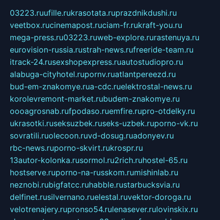
03223.ru
ufille.ru
krasotata.ru
prazdnikdushi.ru
veetbox.ru
cinemapost.ru
ciam-fr.ru
kraft-you.ru
mega-press.ru
03223.ru
web-explore.ru
rastenuya.ru
eurovision-russia.ru
strah-news.ru
freeride-team.ru
itrack-24.ru
sexshopexpress.ru
autostudiopro.ru
alabuga-cityhotel.ru
pornv.ru
atlantpereezd.ru
bud-em-znakomye.ru
a-cdc.ru
elektrostal-news.ru
korolevremont-market.ru
budem-znakomye.ru
oooagrosnab.ru
fpodaso.ru
emfire.ru
pro-otdelky.ru
ukrasotki.ru
seksuzbek.ru
seks-uzbek.ru
porno-vk.ru
sovratili.ru
olecoon.ru
vd-dosug.ru
adonyev.ru
rbc-news.ru
porno-skvirt.ru
krospr.ru
13autor-kolonka.ru
sormol.ru
2rich.ru
hostel-65.ru
hostserve.ru
porno-na-russkom.ru
mishinlab.ru
neznobi.ru
bigfatcc.ru
habble.ru
starbucksvia.ru
delfinet.ru
silvernano.ru
elestal.ru
vektor-doroga.ru
velotrenajery.ru
pronso54.ru
lenasever.ru
lovinskix.ru