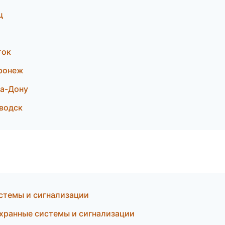
ц
ток
оронеж
на-Дону
аводск
стемы и сигнализации
Охранные системы и сигнализации