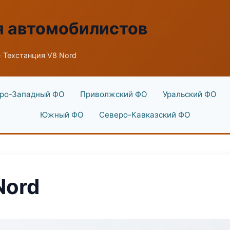
я автомобилистов
 Техстанция V8 Nord
ро-Западный ФО
Приволжский ФО
Уральский ФО
Южный ФО
Северо-Кавказский ФО
Nord