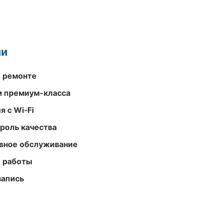
ми
и ремонте
м премиум-класса
 с Wi‑Fi
роль качества
вное обслуживание
е работы
запись