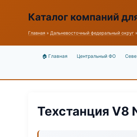
Каталог компаний дл
Главная
»
Дальневосточный федеральный округ
»
🏠 Главная
Центральный ФО
Севе
Техстанция V8 