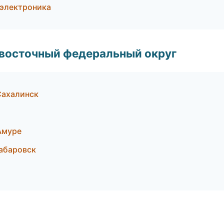
 электроника
евосточный федеральный округ
Сахалинск
Амуре
Хабаровск