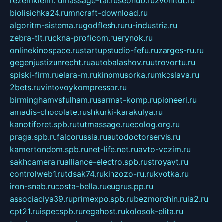
rezemkleim.ru
massage-tai.ru
seonub.ru
zvonitut.ru
biolisichka24.ru
mncraft-download.ru
algoritm-sistema.ru
godflesh.ru
ru-industria.ru
zebra-tlt.ru
okna-proficom.ru
erynok.ru
onlinekinospace.ru
startupstudio-fefu.ru
zarges-ru.ru
gegenjustizunrecht.ru
autobalashov.ru
utrovortu.ru
spiski-firm.ru
elara-m.ru
kinomusorka.ru
mkcslava.ru
2bets.ru
vintovoykompressor.ru
birminghamvsfulham.ru
sarmat-komp.ru
pioneeri.ru
amadis-chocolate.ru
shkurki-karakulya.ru
kanotiforet.spb.ru
tutmassage.ru
ecolog.org.ru
praga.spb.ru
falcorussia.ru
autodoctorservis.ru
kamertondom.spb.ru
net-life.net.ru
avto-vozim.ru
sakhcamera.ru
alliance-electro.spb.ru
stroyavt.ru
controlweb1.ru
tdsak74.ru
kinzozo-ru.ru
kvotka.ru
iron-snab.ru
costa-bella.ru
eugrus.pp.ru
associaciya39.ru
primexpo.spb.ru
bezmorchin.ru
ia2.ru
cpt21.ru
ispecspb.ru
regahost.ru
kolosok-elita.ru