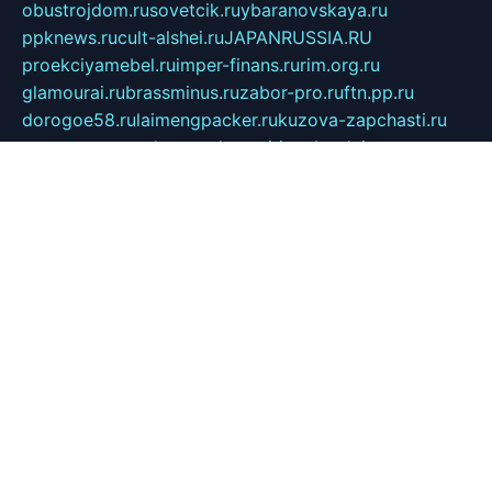
obustrojdom.ru
sovetcik.ru
ybaranovskaya.ru
ppknews.ru
cult-alshei.ru
JAPANRUSSIA.RU
proekciyamebel.ru
imper-finans.ru
rim.org.ru
glamourai.ru
brassminus.ru
zabor-pro.ru
ftn.pp.ru
dorogoe58.ru
laimengpacker.ru
kuzova-zapchasti.ru
sageerp.ru
taxodrom.ru
dsrazvitie.ru
hardcity.net.ru
ratinghomegames.ru
topservice25.ru
gubernyan.ru
gtglasslined.ru
ii4.ru
tssport.spb.ru
andorra24.com
blackwallstreet.ru
oboimos.ru
optim-doors.com.ru
ikuch.ru
nycr.org.ru
npa21.ru
vremya-ch.spb.ru
desert000.ru
ivtorgi.ru
ifiori.ru
catalog-statei.ru
dcv.org.ru
spetsmaster174.ru
ipkameryhiseeu.ru
dum26.ru
ruspol.spb.ru
fr-opendp.ru
kam-solnyshko.ru
cheyenne-arapaho.ru
sevzapmetal.spb.ru
ted-lapidus.spb.ru
parasite-eliminator.ru
sigma-complete.ru
modernworld.ru
dama-moda.ru
eholot-group.ru
sk-nvkz.ru
DRONGOLD.RU
democratia2.ru
i-farmer.ru
mass-sport.org