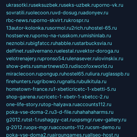
ukrasotki.ru
seksuzbek.ru
seks-uzbek.ru
porno-vk.ru
sovratili.ru
olecoon.ru
vd-dosug.ru
adonyev.ru
rbc-news.ru
porno-skvirt.ru
krospr.ru
13autor-kolonka.ru
sormol.ru
2rich.ru
hostel-65.ru
hostserve.ru
porno-na-russkom.ru
mishinlab.ru
neznobi.ru
bigfatcc.ru
habble.ru
starbucksvia.ru
delfinet.ru
silvernano.ru
elestal.ru
vektor-doroga.ru
velotrenajery.ru
pronso54.ru
lenasever.ru
lovinskix.ru
show-pets.ru
smartnews03.ru
discofoxworld.ru
miraclecoon.ru
pongup.ru
hostel65.ru
liura.ru
glasspb.ru
firehunters.ru
gribowo.ru
gnalis.ru
bulkitula.ru
hometown-france.ru
1-xbeticricetc-1-xbetti-5.ru
shop-garena.ru
cricetc-1-xbetr-1-xbetcc-2.ru
one-life-story.ru
top-halyava.ru
accounts112.ru
poka-vse-doma-2.ru
3-d-file.ru
hahahaharms.ru
g2012.ru
tst-1.ru
shaggy-cat.ru
opsmgr.ru
ev-gallery.ru
g-2012.ru
ops-mgr.ru
accounts-112.ru
csm-demo.ru
poka-vse-doma2.ru
airgungames.ru
allseo-host.ru