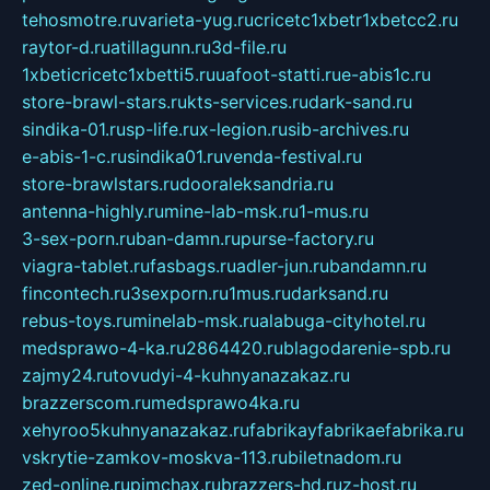
tehosmotre.ru
varieta-yug.ru
cricetc1xbetr1xbetcc2.ru
raytor-d.ru
atillagunn.ru
3d-file.ru
1xbeticricetc1xbetti5.ru
uafoot-statti.ru
e-abis1c.ru
store-brawl-stars.ru
kts-services.ru
dark-sand.ru
sindika-01.ru
sp-life.ru
x-legion.ru
sib-archives.ru
e-abis-1-c.ru
sindika01.ru
venda-festival.ru
store-brawlstars.ru
dooraleksandria.ru
antenna-highly.ru
mine-lab-msk.ru
1-mus.ru
3-sex-porn.ru
ban-damn.ru
purse-factory.ru
viagra-tablet.ru
fasbags.ru
adler-jun.ru
bandamn.ru
fincontech.ru
3sexporn.ru
1mus.ru
darksand.ru
rebus-toys.ru
minelab-msk.ru
alabuga-cityhotel.ru
medsprawo-4-ka.ru
2864420.ru
blagodarenie-spb.ru
zajmy24.ru
tovudyi-4-kuhnyanazakaz.ru
brazzerscom.ru
medsprawo4ka.ru
xehyroo5kuhnyanazakaz.ru
fabrikayfabrikaefabrika.ru
vskrytie-zamkov-moskva-113.ru
biletnadom.ru
zed-online.ru
pimchax.ru
brazzers-hd.ru
z-host.ru