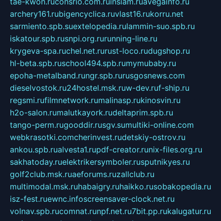
tae-kwon.ru
consrio.com.ru
insiam.ru
avegainfo.ru
archery161.ru
bigencyclica.ru
vlast16.ru
korru.net
sarmiento.spb.su
extelopedia.ru
lammin-suo.spb.ru
iskatour.spb.ru
snpi.org.ru
running-line.ru
krygeva-spa.ru
chel.net.ru
rust-loco.ru
dugshop.ru
hl-beta.spb.ru
school494.spb.ru
mymubaby.ru
epoha-metalband.ru
ngr.spb.ru
rusgosnews.com
dieselvostok.ru
24hostel.msk.ru
w-dev.ru
f-ship.ru
regsmi.ru
filmnetwork.ru
malinasp.ru
kinosvin.ru
h2o-salon.ru
malutkayork.ru
deltaprim.spb.ru
tango-perm.ru
gooddir.ru
sgv.su
multiki-online.com
webkrasotki.com
cherinvest.ru
detskiy-ostrov.ru
ankou.spb.ru
alvesta1.ru
pdf-creator.ru
nix-files.org.ru
sakhatoday.ru
elektrikersymboler.ru
sputnikyes.ru
golf2club.msk.ru
aeforums.ru
zallclub.ru
multimodal.msk.ru
habaigry.ru
haikko.ru
sobakopedia.ru
isz-fest.ru
ewnc.info
screensaver-clock.net.ru
volnav.spb.ru
comnat.ru
npf.net.ru
7bit.pp.ru
kalugatur.ru