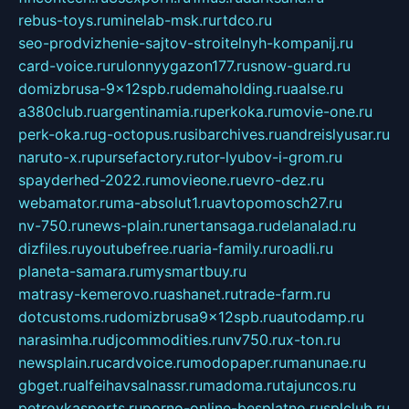
rebus-toys.ru
minelab-msk.ru
rtdco.ru
seo-prodvizhenie-sajtov-stroitelnyh-kompanij.ru
card-voice.ru
rulonnyygazon177.ru
snow-guard.ru
domizbrusa-9x12spb.ru
demaholding.ru
aalse.ru
a380club.ru
argentinamia.ru
perkoka.ru
movie-one.ru
perk-oka.ru
g-octopus.ru
sibarchives.ru
andreislyusar.ru
naruto-x.ru
pursefactory.ru
tor-lyubov-i-grom.ru
spayderhed-2022.ru
movieone.ru
evro-dez.ru
webamator.ru
ma-absolut1.ru
avtopomosch27.ru
nv-750.ru
news-plain.ru
nertansaga.ru
delanalad.ru
dizfiles.ru
youtubefree.ru
aria-family.ru
roadli.ru
planeta-samara.ru
mysmartbuy.ru
matrasy-kemerovo.ru
ashanet.ru
trade-farm.ru
dotcustoms.ru
domizbrusa9x12spb.ru
autodamp.ru
narasimha.ru
djcommodities.ru
nv750.ru
x-ton.ru
newsplain.ru
cardvoice.ru
modopaper.ru
manunae.ru
gbget.ru
alfeihavsalnassr.ru
madoma.ru
tajuncos.ru
petrovkasports.ru
porno-online-besplatno.ru
splclub.ru