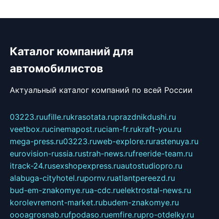
Каталог компаний для
автомобилистов
Актуальный каталог компаний по всей России
03223.ru
ufille.ru
krasotata.ru
prazdnikdushi.ru
veetbox.ru
cinemapost.ru
ciam-fr.ru
kraft-you.ru
mega-press.ru
03223.ru
web-explore.ru
rastenuya.ru
eurovision-russia.ru
strah-news.ru
freeride-team.ru
itrack-24.ru
sexshopexpress.ru
autostudiopro.ru
alabuga-cityhotel.ru
pornv.ru
atlantpereezd.ru
bud-em-znakomye.ru
a-cdc.ru
elektrostal-news.ru
korolevremont-market.ru
budem-znakomye.ru
oooagrosnab.ru
fpodaso.ru
emfire.ru
pro-otdelky.ru