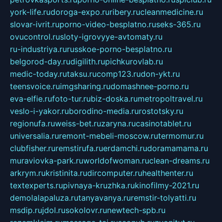
york-life.ru
doroga-expo.ru
ribery.ru
cleanmedicine.ru
slovar-ivrit.ru
porno-video-besplatno.ru
seks-365.ru
ovucontrol.ru
sloty-igrovyye-avtomaty.ru
ru-industriya.ru
russkoe-porno-besplatno.ru
belgorod-day.ru
digilith.ru
pichkurovlab.ru
medic-today.ru
taksu.ru
comp123.ru
don-ykt.ru
teensvoice.ru
imgsharing.ru
domashnee-porno.ru
eva-elfie.ru
foto-tur.ru
biz-doska.ru
metropoltravel.ru
veslo-i-yakor.ru
borodino-media.ru
rostotsky.ru
regionufa.ru
weiss-bet.ru
zaryna.ru
casinotablet.ru
universalia.ru
remont-mebeli-moscow.ru
termomur.ru
clubfisher.ru
remstirufa.ru
erdamchi.ru
doramamama.ru
muraviovka-park.ru
worldofwoman.ru
clean-dreams.ru
arkrym.ru
kristinita.ru
dircomputer.ru
healthenter.ru
textexperts.ru
pivnaya-kruzhka.ru
kinofilmy-2021.ru
demolalapaluza.ru
tanyavanya.ru
remstir-tolyatti.ru
msdip.ru
jdol.ru
sokolovr.ru
newtech-spb.ru