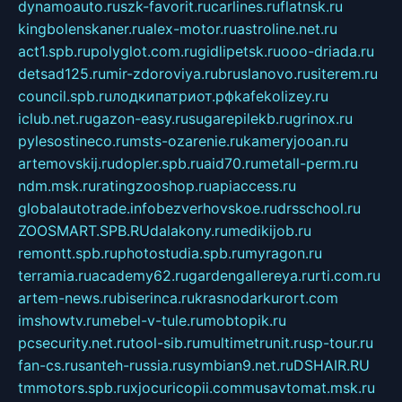
dynamoauto.ru
szk-favorit.ru
carlines.ru
flatnsk.ru
kingbolenskaner.ru
alex-motor.ru
astroline.net.ru
act1.spb.ru
polyglot.com.ru
gidlipetsk.ru
ooo-driada.ru
detsad125.ru
mir-zdoroviya.ru
bruslanovo.ru
siterem.ru
council.spb.ru
лодкипатриот.рф
kafekolizey.ru
iclub.net.ru
gazon-easy.ru
sugarepilekb.ru
grinox.ru
pylesostineco.ru
msts-ozarenie.ru
kameryjooan.ru
artemovskij.ru
dopler.spb.ru
aid70.ru
metall-perm.ru
ndm.msk.ru
ratingzooshop.ru
apiaccess.ru
globalautotrade.info
bezverhovskoe.ru
drsschool.ru
ZOOSMART.SPB.RU
dalakony.ru
medikijob.ru
remontt.spb.ru
photostudia.spb.ru
myragon.ru
terramia.ru
academy62.ru
gardengallereya.ru
rti.com.ru
artem-news.ru
biserinca.ru
krasnodarkurort.com
imshowtv.ru
mebel-v-tule.ru
mobtopik.ru
pcsecurity.net.ru
tool-sib.ru
multimetrunit.ru
sp-tour.ru
fan-cs.ru
santeh-russia.ru
symbian9.net.ru
DSHAIR.RU
tmmotors.spb.ru
xjocuricopii.com
musavtomat.msk.ru