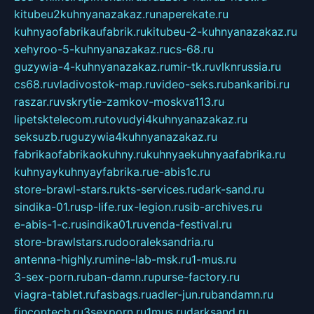
kitubeu2kuhnyanazakaz.ru
naperekate.ru
kuhnyaofabrikaufabrik.ru
kitubeu-2-kuhnyanazakaz.ru
xehyroo-5-kuhnyanazakaz.ru
cs-68.ru
guzywia-4-kuhnyanazakaz.ru
mir-tk.ru
vlknrussia.ru
cs68.ru
vladivostok-map.ru
video-seks.ru
bankaribi.ru
raszar.ru
vskrytie-zamkov-moskva113.ru
lipetsktelecom.ru
tovudyi4kuhnyanazakaz.ru
seksuzb.ru
guzywia4kuhnyanazakaz.ru
fabrikaofabrikaokuhny.ru
kuhnyaekuhnyaafabrika.ru
kuhnyaykuhnyayfabrika.ru
e-abis1c.ru
store-brawl-stars.ru
kts-services.ru
dark-sand.ru
sindika-01.ru
sp-life.ru
x-legion.ru
sib-archives.ru
e-abis-1-c.ru
sindika01.ru
venda-festival.ru
store-brawlstars.ru
dooraleksandria.ru
antenna-highly.ru
mine-lab-msk.ru
1-mus.ru
3-sex-porn.ru
ban-damn.ru
purse-factory.ru
viagra-tablet.ru
fasbags.ru
adler-jun.ru
bandamn.ru
fincontech.ru
3sexporn.ru
1mus.ru
darksand.ru