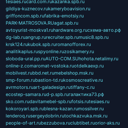
tesiaes.ru
card.com.ru
kazanka.spb.ru
gildiya-kuznecov.ru
kameryboavision.ru
griffoncom.spb.ru
fabrika-emotsiy.ru
PARK-MATROSOVA.RU
agat.spb.ru
avtoyurist-moskva1.ru
hardware.org.ru
схема-авто.рф
dg-lab.ru
angrup.ru
recruiter.spb.ru
music8.spb.ru
krsk124.ru
kubok.spb.ru
romanofforex.ru
analitikaplus.ru
spyonline.ru
zosikamery.ru
sloboda-ural.pp.ru
AUTO-COM.SU
hohota.net
alimy.ru
online-z.com
aromat-vostoka.ru
otdelkaexp.ru
mobilvest.ru
bbd.net.ru
mebelshop.msk.ru
smp-forum.ru
bastion-td.ru
kosmoscreative.ru
avrmotors.ru
art-galadesign.ru
tiffany-c.ru
ecostep-samara.ru
d-p.spb.ru
галактика73.рф
sko.com.ru
davitamebel-spb.ru
fotsis.ru
tesiaes.ru
kokoroyari.spb.ru
blesna-kazan.ru
mossilver.ru
lenderoq.ru
sergeydobrin.ru
tochkazvuka.msk.ru
people-of-art.ru
bezzubova.ru
clubtibet.ru
orior-aks.ru