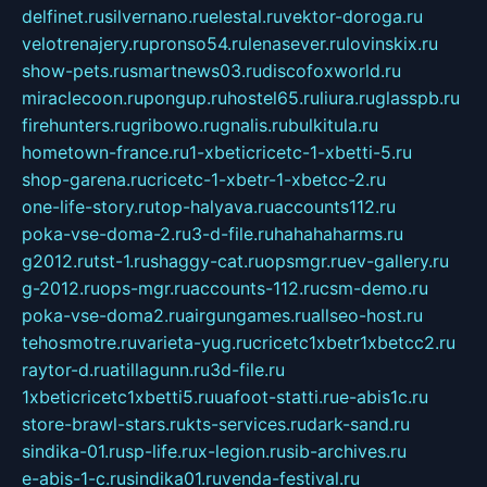
delfinet.ru
silvernano.ru
elestal.ru
vektor-doroga.ru
velotrenajery.ru
pronso54.ru
lenasever.ru
lovinskix.ru
show-pets.ru
smartnews03.ru
discofoxworld.ru
miraclecoon.ru
pongup.ru
hostel65.ru
liura.ru
glasspb.ru
firehunters.ru
gribowo.ru
gnalis.ru
bulkitula.ru
hometown-france.ru
1-xbeticricetc-1-xbetti-5.ru
shop-garena.ru
cricetc-1-xbetr-1-xbetcc-2.ru
one-life-story.ru
top-halyava.ru
accounts112.ru
poka-vse-doma-2.ru
3-d-file.ru
hahahaharms.ru
g2012.ru
tst-1.ru
shaggy-cat.ru
opsmgr.ru
ev-gallery.ru
g-2012.ru
ops-mgr.ru
accounts-112.ru
csm-demo.ru
poka-vse-doma2.ru
airgungames.ru
allseo-host.ru
tehosmotre.ru
varieta-yug.ru
cricetc1xbetr1xbetcc2.ru
raytor-d.ru
atillagunn.ru
3d-file.ru
1xbeticricetc1xbetti5.ru
uafoot-statti.ru
e-abis1c.ru
store-brawl-stars.ru
kts-services.ru
dark-sand.ru
sindika-01.ru
sp-life.ru
x-legion.ru
sib-archives.ru
e-abis-1-c.ru
sindika01.ru
venda-festival.ru