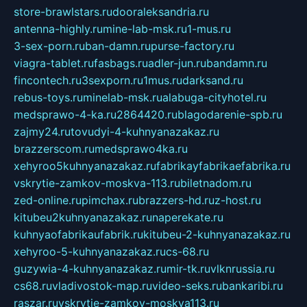
store-brawlstars.ru
dooraleksandria.ru
antenna-highly.ru
mine-lab-msk.ru
1-mus.ru
3-sex-porn.ru
ban-damn.ru
purse-factory.ru
viagra-tablet.ru
fasbags.ru
adler-jun.ru
bandamn.ru
fincontech.ru
3sexporn.ru
1mus.ru
darksand.ru
rebus-toys.ru
minelab-msk.ru
alabuga-cityhotel.ru
medsprawo-4-ka.ru
2864420.ru
blagodarenie-spb.ru
zajmy24.ru
tovudyi-4-kuhnyanazakaz.ru
brazzerscom.ru
medsprawo4ka.ru
xehyroo5kuhnyanazakaz.ru
fabrikayfabrikaefabrika.ru
vskrytie-zamkov-moskva-113.ru
biletnadom.ru
zed-online.ru
pimchax.ru
brazzers-hd.ru
z-host.ru
kitubeu2kuhnyanazakaz.ru
naperekate.ru
kuhnyaofabrikaufabrik.ru
kitubeu-2-kuhnyanazakaz.ru
xehyroo-5-kuhnyanazakaz.ru
cs-68.ru
guzywia-4-kuhnyanazakaz.ru
mir-tk.ru
vlknrussia.ru
cs68.ru
vladivostok-map.ru
video-seks.ru
bankaribi.ru
raszar.ru
vskrytie-zamkov-moskva113.ru