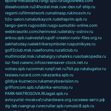
epoha-metalband.ru
ngr.spb.ru
rusgosnews.com
dieselvostok.ru
24hostel.msk.ru
w-dev.ru
f-ship.ru
regsmi.ru
filmnetwork.ru
malinasp.ru
kinosvin.ru
h2o-salon.ru
malutkayork.ru
deltaprim.spb.ru
tango-perm.ru
gooddir.ru
sgv.su
multiki-online.com
webkrasotki.com
cherinvest.ru
detskiy-ostrov.ru
ankou.spb.ru
alvesta1.ru
pdf-creator.ru
nix-files.org.ru
sakhatoday.ru
elektrikersymboler.ru
sputnikyes.ru
golf2club.msk.ru
aeforums.ru
zallclub.ru
multimodal.msk.ru
habaigry.ru
haikko.ru
sobakopedia.ru
isz-fest.ru
ewnc.info
screensaver-clock.net.ru
volnav.spb.ru
comnat.ru
npf.net.ru
7bit.pp.ru
kalugatur.ru
tesiaes.ru
card.com.ru
kazanka.spb.ru
gildiya-kuznecov.ru
kameryboavision.ru
griffoncom.spb.ru
fabrika-emotsiy.ru
PARK-MATROSOVA.RU
agat.spb.ru
avtoyurist-moskva1.ru
hardware.org.ru
схема-авто.рф
dg-lab.ru
angrup.ru
recruiter.spb.ru
music8.spb.ru