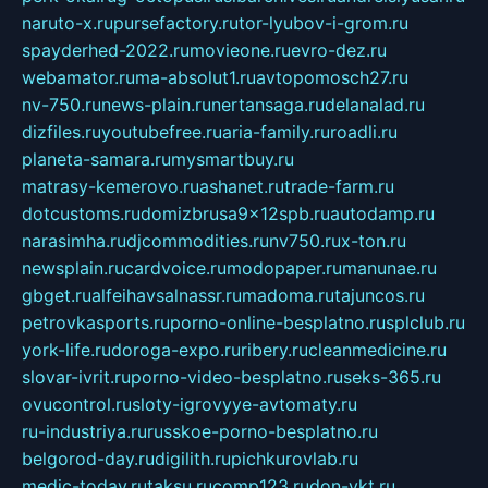
naruto-x.ru
pursefactory.ru
tor-lyubov-i-grom.ru
spayderhed-2022.ru
movieone.ru
evro-dez.ru
webamator.ru
ma-absolut1.ru
avtopomosch27.ru
nv-750.ru
news-plain.ru
nertansaga.ru
delanalad.ru
dizfiles.ru
youtubefree.ru
aria-family.ru
roadli.ru
planeta-samara.ru
mysmartbuy.ru
matrasy-kemerovo.ru
ashanet.ru
trade-farm.ru
dotcustoms.ru
domizbrusa9x12spb.ru
autodamp.ru
narasimha.ru
djcommodities.ru
nv750.ru
x-ton.ru
newsplain.ru
cardvoice.ru
modopaper.ru
manunae.ru
gbget.ru
alfeihavsalnassr.ru
madoma.ru
tajuncos.ru
petrovkasports.ru
porno-online-besplatno.ru
splclub.ru
york-life.ru
doroga-expo.ru
ribery.ru
cleanmedicine.ru
slovar-ivrit.ru
porno-video-besplatno.ru
seks-365.ru
ovucontrol.ru
sloty-igrovyye-avtomaty.ru
ru-industriya.ru
russkoe-porno-besplatno.ru
belgorod-day.ru
digilith.ru
pichkurovlab.ru
medic-today.ru
taksu.ru
comp123.ru
don-ykt.ru