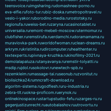
teensvoice.ru
imgsharing.ru
domashnee-porno.ru
eva-elfie.ru
foto-tur.ru
biz-doska.ru
metropoltravel.ru
veslo-i-yakor.ru
borodino-media.ru
rostotsky.ru
regionufa.ru
weiss-bet.ru
zaryna.ru
casinotablet.ru
universalia.ru
remont-mebeli-moscow.ru
termomur.ru
clubfisher.ru
remstirufa.ru
erdamchi.ru
doramamama.ru
muraviovka-park.ru
worldofwoman.ru
clean-dreams.ru
arkrym.ru
kristinita.ru
dircomputer.ru
healthenter.ru
textexperts.ru
pivnaya-kruzhka.ru
kinofilmy-2021.ru
demolalapaluza.ru
tanyavanya.ru
remstir-tolyatti.ru
msdip.ru
jdol.ru
sokolovr.ru
newtech-spb.ru
rezemkleim.ru
massage-tai.ru
seonub.ru
zvonitut.ru
biolisichka24.ru
mncraft-download.ru
algoritm-sistema.ru
godflesh.ru
ru-industria.ru
zebra-tlt.ru
okna-proficom.ru
erynok.ru
onlinekinospace.ru
startupstudio-fefu.ru
zarges-ru.ru
gegenjustizunrecht.ru
autobalashov.ru
utrovortu.ru
spiski-firm.ru
elara-m.ru
kinomusorka.ru
mkcslava.ru