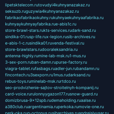
lipetsktelecom.ru
tovudyi4kuhnyanazakaz.ru
seksuzb.ru
guzywia4kuhnyanazakaz.ru
fabrikaofabrikaokuhny.ru
kuhnyaekuhnyaafabrika.ru
kuhnyaykuhnyayfabrika.ru
e-abis1c.ru
store-brawl-stars.ru
kts-services.ru
dark-sand.ru
sindika-01.ru
sp-life.ru
x-legion.ru
sib-archives.ru
e-abis-1-c.ru
sindika01.ru
venda-festival.ru
store-brawlstars.ru
dooraleksandria.ru
antenna-highly.ru
mine-lab-msk.ru
1-mus.ru
3-sex-porn.ru
ban-damn.ru
purse-factory.ru
viagra-tablet.ru
fasbags.ru
adler-jun.ru
bandamn.ru
fincontech.ru
3sexporn.ru
1mus.ru
darksand.ru
rebus-toys.ru
minelab-msk.ru
rtdco.ru
seo-prodvizhenie-sajtov-stroitelnyh-kompanij.ru
card-voice.ru
rulonnyygazon177.ru
snow-guard.ru
domizbrusa-9x12spb.ru
demaholding.ru
aalse.ru
a380club.ru
argentinamia.ru
perkoka.ru
movie-one.ru
perk-oka.ru
g-octopus.ru
sibarchives.ru
andreislyusar.ru