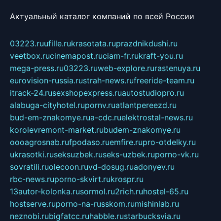
Актуальный каталог компаний по всей России
03223.ru
ufille.ru
krasotata.ru
prazdnikdushi.ru
veetbox.ru
cinemapost.ru
ciam-fr.ru
kraft-you.ru
mega-press.ru
03223.ru
web-explore.ru
rastenuya.ru
eurovision-russia.ru
strah-news.ru
freeride-team.ru
itrack-24.ru
sexshopexpress.ru
autostudiopro.ru
alabuga-cityhotel.ru
pornv.ru
atlantpereezd.ru
bud-em-znakomye.ru
a-cdc.ru
elektrostal-news.ru
korolevremont-market.ru
budem-znakomye.ru
oooagrosnab.ru
fpodaso.ru
emfire.ru
pro-otdelky.ru
ukrasotki.ru
seksuzbek.ru
seks-uzbek.ru
porno-vk.ru
sovratili.ru
olecoon.ru
vd-dosug.ru
adonyev.ru
rbc-news.ru
porno-skvirt.ru
krospr.ru
13autor-kolonka.ru
sormol.ru
2rich.ru
hostel-65.ru
hostserve.ru
porno-na-russkom.ru
mishinlab.ru
neznobi.ru
bigfatcc.ru
habble.ru
starbucksvia.ru