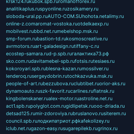
krsk124.ru
kubok.spb.ru
romanofforex.ru
analitikaplus.ru
spyonline.ru
zosikamery.ru
sloboda-ural.pp.ru
AUTO-COM.SU
hohota.net
alimy.ru
online-z.com
aromat-vostoka.ru
otdelkaexp.ru
mobilvest.ru
bbd.net.ru
mebelshop.msk.ru
smp-forum.ru
bastion-td.ru
kosmoscreative.ru
avrmotors.ru
art-galadesign.ru
tiffany-c.ru
ecostep-samara.ru
d-p.spb.ru
галактика73.рф
sko.com.ru
davitamebel-spb.ru
fotsis.ru
tesiaes.ru
kokoroyari.spb.ru
blesna-kazan.ru
mossilver.ru
lenderoq.ru
sergeydobrin.ru
tochkazvuka.msk.ru
people-of-art.ru
bezzubova.ru
clubtibet.ru
orior-aks.ru
dynamoauto.ru
szk-favorit.ru
carlines.ru
flatnsk.ru
kingbolenskaner.ru
alex-motor.ru
astroline.net.ru
act1.spb.ru
polyglot.com.ru
gidlipetsk.ru
ooo-driada.ru
detsad125.ru
mir-zdoroviya.ru
bruslanovo.ru
siterem.ru
council.spb.ru
лодкипатриот.рф
kafekolizey.ru
iclub.net.ru
gazon-easy.ru
sugarepilekb.ru
grinox.ru