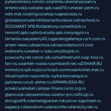
pylesostineco.ru
msts-ozarenie.ru
kameryjooan.ru
artemovskij.ru
dopler.spb.ru
aid70.ru
metall-perm.ru
ndm.msk.ru
ratingzooshop.ru
apiaccess.ru
globalautotrade.info
bezverhovskoe.ru
drsschool.ru
ZOOSMART.SPB.RU
dalakony.ru
medikijob.ru
remontt.spb.ru
photostudia.spb.ru
myragon.ru
terramia.ru
academy62.ru
gardengallereya.ru
rti.com.ru
artem-news.ru
biserinca.ru
krasnodarkurort.com
imshowtv.ru
mebel-v-tule.ru
mobtopik.ru
pcsecurity.net.ru
tool-sib.ru
multimetrunit.ru
sp-tour.ru
fan-cs.ru
santeh-russia.ru
symbian9.net.ru
DSHAIR.RU
tmmotors.spb.ru
xjocuricopii.com
musavtomat.msk.ru
obustrojdom.ru
sovetcik.ru
ybaranovskaya.ru
ppknews.ru
cult-alshei.ru
JAPANRUSSIA.RU
proekciyamebel.ru
imper-finans.ru
rim.org.ru
glamourai.ru
brassminus.ru
zabor-pro.ru
ftn.pp.ru
dorogoe58.ru
laimengpacker.ru
kuzova-zapchasti.ru
sageerp.ru
taxodrom.ru
dsrazvitie.ru
hardcity.net.ru