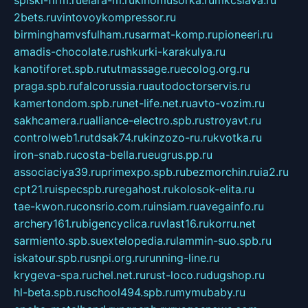
2bets.ru
vintovoykompressor.ru
birminghamvsfulham.ru
sarmat-komp.ru
pioneeri.ru
amadis-chocolate.ru
shkurki-karakulya.ru
kanotiforet.spb.ru
tutmassage.ru
ecolog.org.ru
praga.spb.ru
falcorussia.ru
autodoctorservis.ru
kamertondom.spb.ru
net-life.net.ru
avto-vozim.ru
sakhcamera.ru
alliance-electro.spb.ru
stroyavt.ru
controlweb1.ru
tdsak74.ru
kinzozo-ru.ru
kvotka.ru
iron-snab.ru
costa-bella.ru
eugrus.pp.ru
associaciya39.ru
primexpo.spb.ru
bezmorchin.ru
ia2.ru
cpt21.ru
ispecspb.ru
regahost.ru
kolosok-elita.ru
tae-kwon.ru
consrio.com.ru
insiam.ru
avegainfo.ru
archery161.ru
bigencyclica.ru
vlast16.ru
korru.net
sarmiento.spb.su
extelopedia.ru
lammin-suo.spb.ru
iskatour.spb.ru
snpi.org.ru
running-line.ru
krygeva-spa.ru
chel.net.ru
rust-loco.ru
dugshop.ru
hl-beta.spb.ru
school494.spb.ru
mymubaby.ru