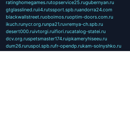
ratinghomegames.ru
topservice25.ru
gubernyan.ru
gtglasslined.ru
ii4.ru
tssport.spb.ru
andorra24.com
blackwallstreet.ru
oboimos.ru
optim-doors.com.ru
ikuch.ru
nycr.org.ru
npa21.ru
vremya-ch.spb.ru
desert000.ru
ivtorgi.ru
ifiori.ru
catalog-statei.ru
dcv.org.ru
spetsmaster174.ru
ipkameryhiseeu.ru
dum26.ru
ruspol.spb.ru
fr-opendp.ru
kam-solnyshko.ru
cheyenne-arapaho.ru
sevzapmetal.spb.ru
ted-lapidus.spb.ru
parasite-eliminator.ru
sigma-complete.ru
modernworld.ru
dama-moda.ru
eholot-group.ru
sk-nvkz.ru
DRONGOLD.RU
democratia2.ru
i-farmer.ru
mass-sport.org
jablonex.spb.ru
bookmess.ru
linkword.ru
refineua.com.ru
cs-spec.net.ru
altay-mebel.ru
DNK-THEATRE.RU
mechaniks.spb.ru
ipcamtechage.ru
skosta.ru
a-sun.ru
stroy-ldsp.ru
snowlands.org.ru
childrensshoes.ru
mrlizzy.ru
mebelsofiakrd.ru
bulizhenko.ru
rumantick.net.ru
mtszerno.ru