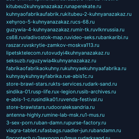
kitubeu2kuhnyanazakaz.ru
naperekate.ru
kuhnyaofabrikaufabrik.ru
kitubeu-2-kuhnyanazakaz.ru
xehyroo-5-kuhnyanazakaz.ru
cs-68.ru
guzywia-4-kuhnyanazakaz.ru
mir-tk.ru
vlknrussia.ru
cs68.ru
vladivostok-map.ru
video-seks.ru
bankaribi.ru
raszar.ru
vskrytie-zamkov-moskva113.ru
lipetsktelecom.ru
tovudyi4kuhnyanazakaz.ru
seksuzb.ru
guzywia4kuhnyanazakaz.ru
fabrikaofabrikaokuhny.ru
kuhnyaekuhnyaafabrika.ru
kuhnyaykuhnyayfabrika.ru
e-abis1c.ru
store-brawl-stars.ru
kts-services.ru
dark-sand.ru
sindika-01.ru
sp-life.ru
x-legion.ru
sib-archives.ru
e-abis-1-c.ru
sindika01.ru
venda-festival.ru
store-brawlstars.ru
dooraleksandria.ru
antenna-highly.ru
mine-lab-msk.ru
1-mus.ru
3-sex-porn.ru
ban-damn.ru
purse-factory.ru
viagra-tablet.ru
fasbags.ru
adler-jun.ru
bandamn.ru
fincontech.ru
3sexporn.ru
1mus.ru
darksand.ru