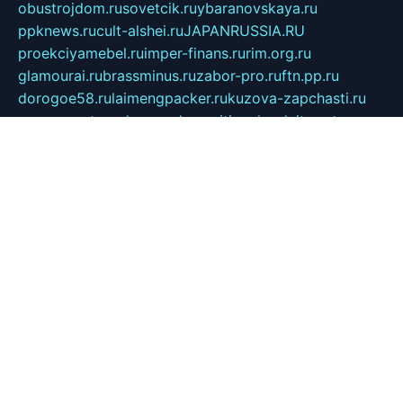
obustrojdom.ru
sovetcik.ru
ybaranovskaya.ru
ppknews.ru
cult-alshei.ru
JAPANRUSSIA.RU
proekciyamebel.ru
imper-finans.ru
rim.org.ru
glamourai.ru
brassminus.ru
zabor-pro.ru
ftn.pp.ru
dorogoe58.ru
laimengpacker.ru
kuzova-zapchasti.ru
sageerp.ru
taxodrom.ru
dsrazvitie.ru
hardcity.net.ru
ratinghomegames.ru
topservice25.ru
gubernyan.ru
gtglasslined.ru
ii4.ru
tssport.spb.ru
andorra24.com
blackwallstreet.ru
oboimos.ru
optim-doors.com.ru
ikuch.ru
nycr.org.ru
npa21.ru
vremya-ch.spb.ru
desert000.ru
ivtorgi.ru
ifiori.ru
catalog-statei.ru
dcv.org.ru
spetsmaster174.ru
ipkameryhiseeu.ru
dum26.ru
ruspol.spb.ru
fr-opendp.ru
kam-solnyshko.ru
cheyenne-arapaho.ru
sevzapmetal.spb.ru
ted-lapidus.spb.ru
parasite-eliminator.ru
sigma-complete.ru
modernworld.ru
dama-moda.ru
eholot-group.ru
sk-nvkz.ru
DRONGOLD.RU
democratia2.ru
i-farmer.ru
mass-sport.org