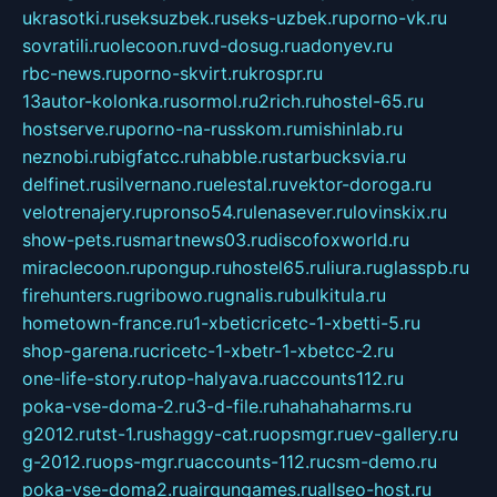
ukrasotki.ru
seksuzbek.ru
seks-uzbek.ru
porno-vk.ru
sovratili.ru
olecoon.ru
vd-dosug.ru
adonyev.ru
rbc-news.ru
porno-skvirt.ru
krospr.ru
13autor-kolonka.ru
sormol.ru
2rich.ru
hostel-65.ru
hostserve.ru
porno-na-russkom.ru
mishinlab.ru
neznobi.ru
bigfatcc.ru
habble.ru
starbucksvia.ru
delfinet.ru
silvernano.ru
elestal.ru
vektor-doroga.ru
velotrenajery.ru
pronso54.ru
lenasever.ru
lovinskix.ru
show-pets.ru
smartnews03.ru
discofoxworld.ru
miraclecoon.ru
pongup.ru
hostel65.ru
liura.ru
glasspb.ru
firehunters.ru
gribowo.ru
gnalis.ru
bulkitula.ru
hometown-france.ru
1-xbeticricetc-1-xbetti-5.ru
shop-garena.ru
cricetc-1-xbetr-1-xbetcc-2.ru
one-life-story.ru
top-halyava.ru
accounts112.ru
poka-vse-doma-2.ru
3-d-file.ru
hahahaharms.ru
g2012.ru
tst-1.ru
shaggy-cat.ru
opsmgr.ru
ev-gallery.ru
g-2012.ru
ops-mgr.ru
accounts-112.ru
csm-demo.ru
poka-vse-doma2.ru
airgungames.ru
allseo-host.ru