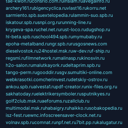
tae-kwon.ru
consrio.com.ru
insiam.ru
avegainfo.ru
archery161.ru
bigencyclica.ru
vlast16.ru
korru.net
sarmiento.spb.su
extelopedia.ru
lammin-suo.spb.ru
iskatour.spb.ru
snpi.org.ru
running-line.ru
krygeva-spa.ru
chel.net.ru
rust-loco.ru
dugshop.ru
hl-beta.spb.ru
school494.spb.ru
mymubaby.ru
epoha-metalband.ru
ngr.spb.ru
rusgosnews.com
dieselvostok.ru
24hostel.msk.ru
w-dev.ru
f-ship.ru
regsmi.ru
filmnetwork.ru
malinasp.ru
kinosvin.ru
h2o-salon.ru
malutkayork.ru
deltaprim.spb.ru
tango-perm.ru
gooddir.ru
sgv.su
multiki-online.com
webkrasotki.com
cherinvest.ru
detskiy-ostrov.ru
ankou.spb.ru
alvesta1.ru
pdf-creator.ru
nix-files.org.ru
sakhatoday.ru
elektrikersymboler.ru
sputnikyes.ru
golf2club.msk.ru
aeforums.ru
zallclub.ru
multimodal.msk.ru
habaigry.ru
haikko.ru
sobakopedia.ru
isz-fest.ru
ewnc.info
screensaver-clock.net.ru
volnav.spb.ru
comnat.ru
npf.net.ru
7bit.pp.ru
kalugatur.ru