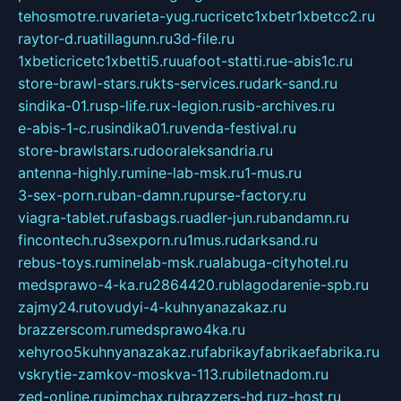
tehosmotre.ru
varieta-yug.ru
cricetc1xbetr1xbetcc2.ru
raytor-d.ru
atillagunn.ru
3d-file.ru
1xbeticricetc1xbetti5.ru
uafoot-statti.ru
e-abis1c.ru
store-brawl-stars.ru
kts-services.ru
dark-sand.ru
sindika-01.ru
sp-life.ru
x-legion.ru
sib-archives.ru
e-abis-1-c.ru
sindika01.ru
venda-festival.ru
store-brawlstars.ru
dooraleksandria.ru
antenna-highly.ru
mine-lab-msk.ru
1-mus.ru
3-sex-porn.ru
ban-damn.ru
purse-factory.ru
viagra-tablet.ru
fasbags.ru
adler-jun.ru
bandamn.ru
fincontech.ru
3sexporn.ru
1mus.ru
darksand.ru
rebus-toys.ru
minelab-msk.ru
alabuga-cityhotel.ru
medsprawo-4-ka.ru
2864420.ru
blagodarenie-spb.ru
zajmy24.ru
tovudyi-4-kuhnyanazakaz.ru
brazzerscom.ru
medsprawo4ka.ru
xehyroo5kuhnyanazakaz.ru
fabrikayfabrikaefabrika.ru
vskrytie-zamkov-moskva-113.ru
biletnadom.ru
zed-online.ru
pimchax.ru
brazzers-hd.ru
z-host.ru