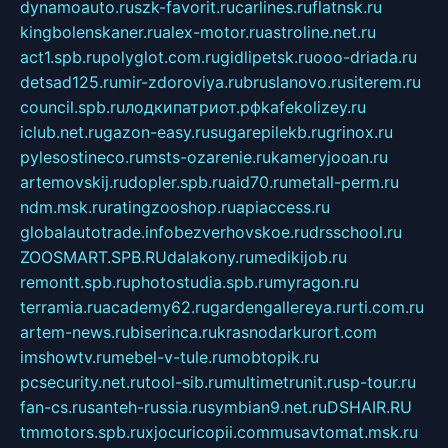
dynamoauto.ru
szk-favorit.ru
carlines.ru
flatnsk.ru
kingbolenskaner.ru
alex-motor.ru
astroline.net.ru
act1.spb.ru
polyglot.com.ru
gidlipetsk.ru
ooo-driada.ru
detsad125.ru
mir-zdoroviya.ru
bruslanovo.ru
siterem.ru
council.spb.ru
лодкипатриот.рф
kafekolizey.ru
iclub.net.ru
gazon-easy.ru
sugarepilekb.ru
grinox.ru
pylesostineco.ru
msts-ozarenie.ru
kameryjooan.ru
artemovskij.ru
dopler.spb.ru
aid70.ru
metall-perm.ru
ndm.msk.ru
ratingzooshop.ru
apiaccess.ru
globalautotrade.info
bezverhovskoe.ru
drsschool.ru
ZOOSMART.SPB.RU
dalakony.ru
medikijob.ru
remontt.spb.ru
photostudia.spb.ru
myragon.ru
terramia.ru
academy62.ru
gardengallereya.ru
rti.com.ru
artem-news.ru
biserinca.ru
krasnodarkurort.com
imshowtv.ru
mebel-v-tule.ru
mobtopik.ru
pcsecurity.net.ru
tool-sib.ru
multimetrunit.ru
sp-tour.ru
fan-cs.ru
santeh-russia.ru
symbian9.net.ru
DSHAIR.RU
tmmotors.spb.ru
xjocuricopii.com
musavtomat.msk.ru