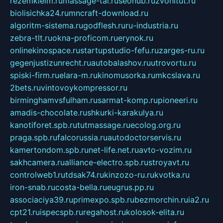
rezemkleim.ru
massage-tai.ru
seonub.ru
zvonitut.ru
biolisichka24.ru
mncraft-download.ru
algoritm-sistema.ru
godflesh.ru
ru-industria.ru
zebra-tlt.ru
okna-proficom.ru
erynok.ru
onlinekinospace.ru
startupstudio-fefu.ru
zarges-ru.ru
gegenjustizunrecht.ru
autobalashov.ru
utrovortu.ru
spiski-firm.ru
elara-m.ru
kinomusorka.ru
mkcslava.ru
2bets.ru
vintovoykompressor.ru
birminghamvsfulham.ru
sarmat-komp.ru
pioneeri.ru
amadis-chocolate.ru
shkurki-karakulya.ru
kanotiforet.spb.ru
tutmassage.ru
ecolog.org.ru
praga.spb.ru
falcorussia.ru
autodoctorservis.ru
kamertondom.spb.ru
net-life.net.ru
avto-vozim.ru
sakhcamera.ru
alliance-electro.spb.ru
stroyavt.ru
controlweb1.ru
tdsak74.ru
kinzozo-ru.ru
kvotka.ru
iron-snab.ru
costa-bella.ru
eugrus.pp.ru
associaciya39.ru
primexpo.spb.ru
bezmorchin.ru
ia2.ru
cpt21.ru
ispecspb.ru
regahost.ru
kolosok-elita.ru