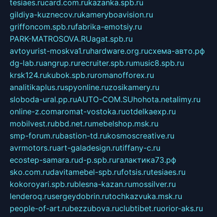
tesiaes.ru
card.com.ru
kazanka.spb.ru
gildiya-kuznecov.ru
kameryboavision.ru
griffoncom.spb.ru
fabrika-emotsiy.ru
PARK-MATROSOVA.RU
agat.spb.ru
avtoyurist-moskva1.ru
hardware.org.ru
схема-авто.рф
dg-lab.ru
angrup.ru
recruiter.spb.ru
music8.spb.ru
krsk124.ru
kubok.spb.ru
romanofforex.ru
analitikaplus.ru
spyonline.ru
zosikamery.ru
sloboda-ural.pp.ru
AUTO-COM.SU
hohota.net
alimy.ru
online-z.com
aromat-vostoka.ru
otdelkaexp.ru
mobilvest.ru
bbd.net.ru
mebelshop.msk.ru
smp-forum.ru
bastion-td.ru
kosmoscreative.ru
avrmotors.ru
art-galadesign.ru
tiffany-c.ru
ecostep-samara.ru
d-p.spb.ru
галактика73.рф
sko.com.ru
davitamebel-spb.ru
fotsis.ru
tesiaes.ru
kokoroyari.spb.ru
blesna-kazan.ru
mossilver.ru
lenderoq.ru
sergeydobrin.ru
tochkazvuka.msk.ru
people-of-art.ru
bezzubova.ru
clubtibet.ru
orior-aks.ru