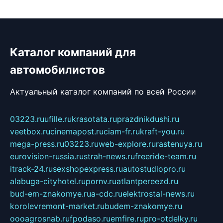
Каталог компаний для
автомобилистов
Актуальный каталог компаний по всей России
03223.ru
ufille.ru
krasotata.ru
prazdnikdushi.ru
veetbox.ru
cinemapost.ru
ciam-fr.ru
kraft-you.ru
mega-press.ru
03223.ru
web-explore.ru
rastenuya.ru
eurovision-russia.ru
strah-news.ru
freeride-team.ru
itrack-24.ru
sexshopexpress.ru
autostudiopro.ru
alabuga-cityhotel.ru
pornv.ru
atlantpereezd.ru
bud-em-znakomye.ru
a-cdc.ru
elektrostal-news.ru
korolevremont-market.ru
budem-znakomye.ru
oooagrosnab.ru
fpodaso.ru
emfire.ru
pro-otdelky.ru