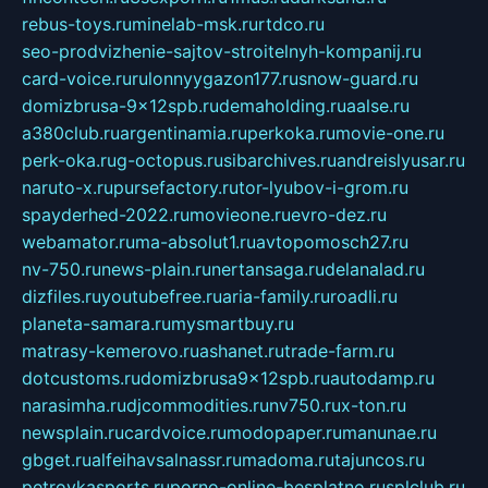
rebus-toys.ru
minelab-msk.ru
rtdco.ru
seo-prodvizhenie-sajtov-stroitelnyh-kompanij.ru
card-voice.ru
rulonnyygazon177.ru
snow-guard.ru
domizbrusa-9x12spb.ru
demaholding.ru
aalse.ru
a380club.ru
argentinamia.ru
perkoka.ru
movie-one.ru
perk-oka.ru
g-octopus.ru
sibarchives.ru
andreislyusar.ru
naruto-x.ru
pursefactory.ru
tor-lyubov-i-grom.ru
spayderhed-2022.ru
movieone.ru
evro-dez.ru
webamator.ru
ma-absolut1.ru
avtopomosch27.ru
nv-750.ru
news-plain.ru
nertansaga.ru
delanalad.ru
dizfiles.ru
youtubefree.ru
aria-family.ru
roadli.ru
planeta-samara.ru
mysmartbuy.ru
matrasy-kemerovo.ru
ashanet.ru
trade-farm.ru
dotcustoms.ru
domizbrusa9x12spb.ru
autodamp.ru
narasimha.ru
djcommodities.ru
nv750.ru
x-ton.ru
newsplain.ru
cardvoice.ru
modopaper.ru
manunae.ru
gbget.ru
alfeihavsalnassr.ru
madoma.ru
tajuncos.ru
petrovkasports.ru
porno-online-besplatno.ru
splclub.ru