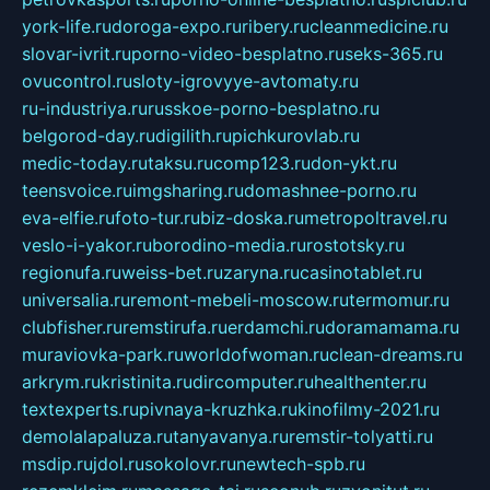
york-life.ru
doroga-expo.ru
ribery.ru
cleanmedicine.ru
slovar-ivrit.ru
porno-video-besplatno.ru
seks-365.ru
ovucontrol.ru
sloty-igrovyye-avtomaty.ru
ru-industriya.ru
russkoe-porno-besplatno.ru
belgorod-day.ru
digilith.ru
pichkurovlab.ru
medic-today.ru
taksu.ru
comp123.ru
don-ykt.ru
teensvoice.ru
imgsharing.ru
domashnee-porno.ru
eva-elfie.ru
foto-tur.ru
biz-doska.ru
metropoltravel.ru
veslo-i-yakor.ru
borodino-media.ru
rostotsky.ru
regionufa.ru
weiss-bet.ru
zaryna.ru
casinotablet.ru
universalia.ru
remont-mebeli-moscow.ru
termomur.ru
clubfisher.ru
remstirufa.ru
erdamchi.ru
doramamama.ru
muraviovka-park.ru
worldofwoman.ru
clean-dreams.ru
arkrym.ru
kristinita.ru
dircomputer.ru
healthenter.ru
textexperts.ru
pivnaya-kruzhka.ru
kinofilmy-2021.ru
demolalapaluza.ru
tanyavanya.ru
remstir-tolyatti.ru
msdip.ru
jdol.ru
sokolovr.ru
newtech-spb.ru