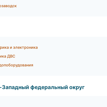
розаводск
рика и электроника
тика ДВС
 допоборудования
о-Западный федеральный округ