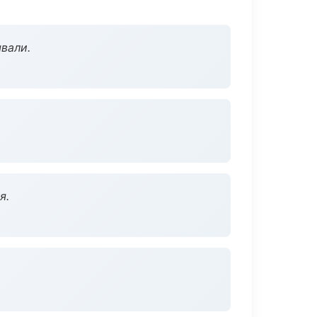
вали.
я.