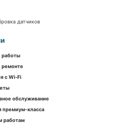
ибровка датчиков
ми
е работы
и ремонте
 с Wi‑Fi
меты
вное обслуживание
м премиум-класса
м работам