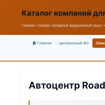
Каталог компаний дл
Главная
»
Северо-Западный федеральный округ
»
🏠 Главная
Центральный ФО
Севе
Автоцентр Road