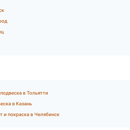
ск
род
ец
 подвеска в Тольятти
еска в Казань
т и покраска в Челябинск