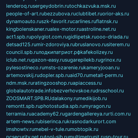
lenderoq.ru
sergeydobrin.ru
tochkazvuka.msk.ru
people-of-art.ru
bezzubova.ru
clubtibet.ru
orior-aks.ru
dynamoauto.ru
szk-favorit.ru
carlines.ru
flatnsk.ru
kingbolenskaner.ru
alex-motor.ru
astroline.net.ru
act1.spb.ru
polyglot.com.ru
gidlipetsk.ru
ooo-driada.ru
detsad125.ru
mir-zdoroviya.ru
bruslanovo.ru
siterem.ru
council.spb.ru
лодкипатриот.рф
kafekolizey.ru
iclub.net.ru
gazon-easy.ru
sugarepilekb.ru
grinox.ru
pylesostineco.ru
msts-ozarenie.ru
kameryjooan.ru
artemovskij.ru
dopler.spb.ru
aid70.ru
metall-perm.ru
ndm.msk.ru
ratingzooshop.ru
apiaccess.ru
globalautotrade.info
bezverhovskoe.ru
drsschool.ru
ZOOSMART.SPB.RU
dalakony.ru
medikijob.ru
remontt.spb.ru
photostudia.spb.ru
myragon.ru
terramia.ru
academy62.ru
gardengallereya.ru
rti.com.ru
artem-news.ru
biserinca.ru
krasnodarkurort.com
imshowtv.ru
mebel-v-tule.ru
mobtopik.ru
pcsecurity.net.ru
tool-sib.ru
multimetrunit.ru
sp-tour.ru