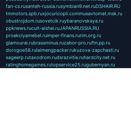
fan-cs.ru
santeh-russia.ru
symbian9.net.ru
DSHAIR.RU
tmmotors.spb.ru
xjocuricopii.com
musavtomat.msk.ru
obustrojdom.ru
sovetcik.ru
ybaranovskaya.ru
ppknews.ru
cult-alshei.ru
JAPANRUSSIA.RU
proekciyamebel.ru
imper-finans.ru
rim.org.ru
glamourai.ru
brassminus.ru
zabor-pro.ru
ftn.pp.ru
dorogoe58.ru
laimengpacker.ru
kuzova-zapchasti.ru
sageerp.ru
taxodrom.ru
dsrazvitie.ru
hardcity.net.ru
ratinghomegames.ru
topservice25.ru
gubernyan.ru
gtglasslined.ru
ii4.ru
tssport.spb.ru
andorra24.com
blackwallstreet.ru
oboimos.ru
optim-doors.com.ru
ikuch.ru
nycr.org.ru
npa21.ru
vremya-ch.spb.ru
desert000.ru
ivtorgi.ru
ifiori.ru
catalog-statei.ru
dcv.org.ru
spetsmaster174.ru
ipkameryhiseeu.ru
dum26.ru
ruspol.spb.ru
fr-opendp.ru
kam-solnyshko.ru
cheyenne-arapaho.ru
sevzapmetal.spb.ru
ted-lapidus.spb.ru
parasite-eliminator.ru
sigma-complete.ru
modernworld.ru
dama-moda.ru