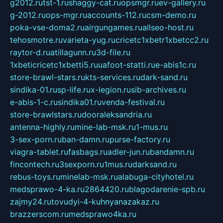
g2012.ru
tst-1.ru
shaggy-cat.ru
opsmgr.ru
ev-gallery.ru
g-2012.ru
ops-mgr.ru
accounts-112.ru
csm-demo.ru
poka-vse-doma2.ru
airgungames.ru
allseo-host.ru
tehosmotre.ru
varieta-yug.ru
cricetc1xbetr1xbetcc2.ru
raytor-d.ru
atillagunn.ru
3d-file.ru
1xbeticricetc1xbetti5.ru
uafoot-statti.ru
e-abis1c.ru
store-brawl-stars.ru
kts-services.ru
dark-sand.ru
sindika-01.ru
sp-life.ru
x-legion.ru
sib-archives.ru
e-abis-1-c.ru
sindika01.ru
venda-festival.ru
store-brawlstars.ru
dooraleksandria.ru
antenna-highly.ru
mine-lab-msk.ru
1-mus.ru
3-sex-porn.ru
ban-damn.ru
purse-factory.ru
viagra-tablet.ru
fasbags.ru
adler-jun.ru
bandamn.ru
fincontech.ru
3sexporn.ru
1mus.ru
darksand.ru
rebus-toys.ru
minelab-msk.ru
alabuga-cityhotel.ru
medsprawo-4-ka.ru
2864420.ru
blagodarenie-spb.ru
zajmy24.ru
tovudyi-4-kuhnyanazakaz.ru
brazzerscom.ru
medsprawo4ka.ru