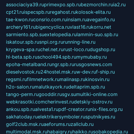
associaciya39.ru
primexpo.spb.ru
bezmorchin.ru
ia2.ru
cpt21.ru
ispecspb.ru
regahost.ru
kolosok-elita.ru
tae-kwon.ru
consrio.com.ru
insiam.ru
avegainfo.ru
archery161.ru
bigencyclica.ru
vlast16.ru
korru.net
sarmiento.spb.su
extelopedia.ru
lammin-suo.spb.ru
iskatour.spb.ru
snpi.org.ru
running-line.ru
krygeva-spa.ru
chel.net.ru
rust-loco.ru
dugshop.ru
hl-beta.spb.ru
school494.spb.ru
mymubaby.ru
epoha-metalband.ru
ngr.spb.ru
rusgosnews.com
dieselvostok.ru
24hostel.msk.ru
w-dev.ru
f-ship.ru
regsmi.ru
filmnetwork.ru
malinasp.ru
kinosvin.ru
h2o-salon.ru
malutkayork.ru
deltaprim.spb.ru
tango-perm.ru
gooddir.ru
sgv.su
multiki-online.com
webkrasotki.com
cherinvest.ru
detskiy-ostrov.ru
ankou.spb.ru
alvesta1.ru
pdf-creator.ru
nix-files.org.ru
sakhatoday.ru
elektrikersymboler.ru
sputnikyes.ru
golf2club.msk.ru
aeforums.ru
zallclub.ru
multimodal.msk.ru
habaigry.ru
haikko.ru
sobakopedia.ru