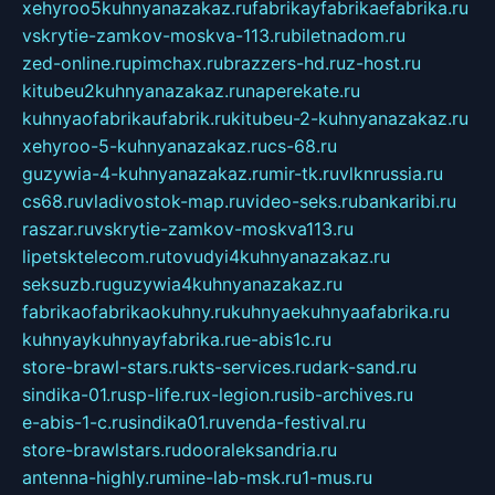
xehyroo5kuhnyanazakaz.ru
fabrikayfabrikaefabrika.ru
vskrytie-zamkov-moskva-113.ru
biletnadom.ru
zed-online.ru
pimchax.ru
brazzers-hd.ru
z-host.ru
kitubeu2kuhnyanazakaz.ru
naperekate.ru
kuhnyaofabrikaufabrik.ru
kitubeu-2-kuhnyanazakaz.ru
xehyroo-5-kuhnyanazakaz.ru
cs-68.ru
guzywia-4-kuhnyanazakaz.ru
mir-tk.ru
vlknrussia.ru
cs68.ru
vladivostok-map.ru
video-seks.ru
bankaribi.ru
raszar.ru
vskrytie-zamkov-moskva113.ru
lipetsktelecom.ru
tovudyi4kuhnyanazakaz.ru
seksuzb.ru
guzywia4kuhnyanazakaz.ru
fabrikaofabrikaokuhny.ru
kuhnyaekuhnyaafabrika.ru
kuhnyaykuhnyayfabrika.ru
e-abis1c.ru
store-brawl-stars.ru
kts-services.ru
dark-sand.ru
sindika-01.ru
sp-life.ru
x-legion.ru
sib-archives.ru
e-abis-1-c.ru
sindika01.ru
venda-festival.ru
store-brawlstars.ru
dooraleksandria.ru
antenna-highly.ru
mine-lab-msk.ru
1-mus.ru