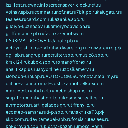
isz-fest.ru
ewnc.info
screensaver-clock.net.ru
volnav.spb.ru
comnat.ru
npf.net.ru
7bit.pp.ru
kalugatur.ru
tesiaes.ru
card.com.ru
kazanka.spb.ru
gildiya-kuznecov.ru
kameryboavision.ru
griffoncom.spb.ru
fabrika-emotsiy.ru
PARK-MATROSOVA.RU
agat.spb.ru
avtoyurist-moskva1.ru
hardware.org.ru
схема-авто.рф
dg-lab.ru
angrup.ru
recruiter.spb.ru
music8.spb.ru
krsk124.ru
kubok.spb.ru
romanofforex.ru
analitikaplus.ru
spyonline.ru
zosikamery.ru
sloboda-ural.pp.ru
AUTO-COM.SU
hohota.net
alimy.ru
online-z.com
aromat-vostoka.ru
otdelkaexp.ru
mobilvest.ru
bbd.net.ru
mebelshop.msk.ru
smp-forum.ru
bastion-td.ru
kosmoscreative.ru
avrmotors.ru
art-galadesign.ru
tiffany-c.ru
ecostep-samara.ru
d-p.spb.ru
галактика73.рф
sko.com.ru
davitamebel-spb.ru
fotsis.ru
tesiaes.ru
kokoroyari.spb.ru
blesna-kazan.ru
mossilver.ru