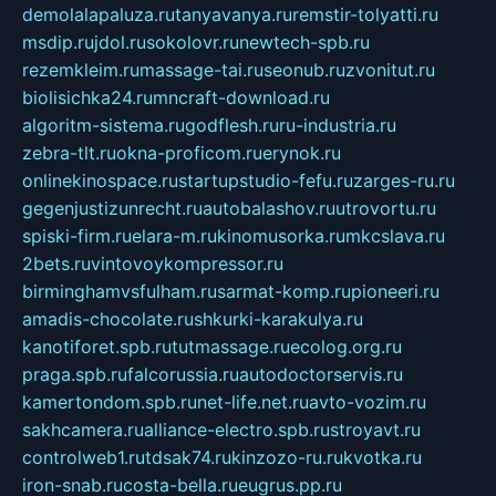
demolalapaluza.ru
tanyavanya.ru
remstir-tolyatti.ru
msdip.ru
jdol.ru
sokolovr.ru
newtech-spb.ru
rezemkleim.ru
massage-tai.ru
seonub.ru
zvonitut.ru
biolisichka24.ru
mncraft-download.ru
algoritm-sistema.ru
godflesh.ru
ru-industria.ru
zebra-tlt.ru
okna-proficom.ru
erynok.ru
onlinekinospace.ru
startupstudio-fefu.ru
zarges-ru.ru
gegenjustizunrecht.ru
autobalashov.ru
utrovortu.ru
spiski-firm.ru
elara-m.ru
kinomusorka.ru
mkcslava.ru
2bets.ru
vintovoykompressor.ru
birminghamvsfulham.ru
sarmat-komp.ru
pioneeri.ru
amadis-chocolate.ru
shkurki-karakulya.ru
kanotiforet.spb.ru
tutmassage.ru
ecolog.org.ru
praga.spb.ru
falcorussia.ru
autodoctorservis.ru
kamertondom.spb.ru
net-life.net.ru
avto-vozim.ru
sakhcamera.ru
alliance-electro.spb.ru
stroyavt.ru
controlweb1.ru
tdsak74.ru
kinzozo-ru.ru
kvotka.ru
iron-snab.ru
costa-bella.ru
eugrus.pp.ru