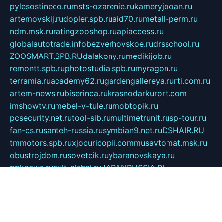
pylesostineco.ru
msts-ozarenie.ru
kameryjooan.ru
artemovskij.ru
dopler.spb.ru
aid70.ru
metall-perm.ru
ndm.msk.ru
ratingzooshop.ru
apiaccess.ru
globalautotrade.info
bezverhovskoe.ru
drsschool.ru
ZOOSMART.SPB.RU
dalakony.ru
medikijob.ru
remontt.spb.ru
photostudia.spb.ru
myragon.ru
terramia.ru
academy62.ru
gardengallereya.ru
rti.com.ru
artem-news.ru
biserinca.ru
krasnodarkurort.com
imshowtv.ru
mebel-v-tule.ru
mobtopik.ru
pcsecurity.net.ru
tool-sib.ru
multimetrunit.ru
sp-tour.ru
fan-cs.ru
santeh-russia.ru
symbian9.net.ru
DSHAIR.RU
tmmotors.spb.ru
xjocuricopii.com
musavtomat.msk.ru
obustrojdom.ru
sovetcik.ru
ybaranovskaya.ru
ppknews.ru
cult-alshei.ru
JAPANRUSSIA.RU
proekciyamebel.ru
imper-finans.ru
rim.org.ru
glamourai.ru
brassminus.ru
zabor-pro.ru
ftn.pp.ru
dorogoe58.ru
laimengpacker.ru
kuzova-zapchasti.ru
sageerp.ru
taxodrom.ru
dsrazvitie.ru
hardcity.net.ru