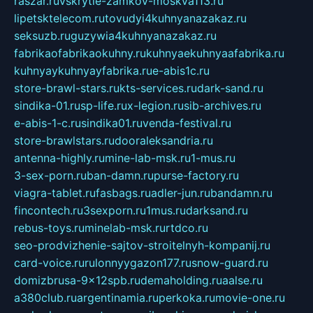
raszar.ru
vskrytie-zamkov-moskva113.ru
lipetsktelecom.ru
tovudyi4kuhnyanazakaz.ru
seksuzb.ru
guzywia4kuhnyanazakaz.ru
fabrikaofabrikaokuhny.ru
kuhnyaekuhnyaafabrika.ru
kuhnyaykuhnyayfabrika.ru
e-abis1c.ru
store-brawl-stars.ru
kts-services.ru
dark-sand.ru
sindika-01.ru
sp-life.ru
x-legion.ru
sib-archives.ru
e-abis-1-c.ru
sindika01.ru
venda-festival.ru
store-brawlstars.ru
dooraleksandria.ru
antenna-highly.ru
mine-lab-msk.ru
1-mus.ru
3-sex-porn.ru
ban-damn.ru
purse-factory.ru
viagra-tablet.ru
fasbags.ru
adler-jun.ru
bandamn.ru
fincontech.ru
3sexporn.ru
1mus.ru
darksand.ru
rebus-toys.ru
minelab-msk.ru
rtdco.ru
seo-prodvizhenie-sajtov-stroitelnyh-kompanij.ru
card-voice.ru
rulonnyygazon177.ru
snow-guard.ru
domizbrusa-9x12spb.ru
demaholding.ru
aalse.ru
a380club.ru
argentinamia.ru
perkoka.ru
movie-one.ru