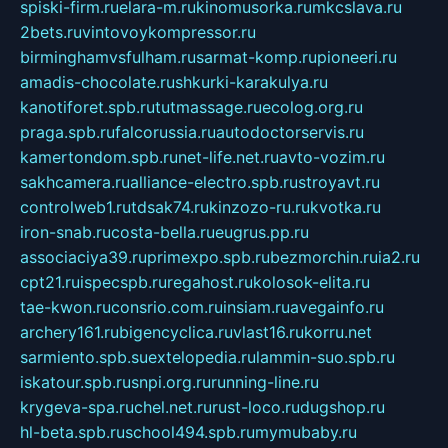
spiski-firm.ru
elara-m.ru
kinomusorka.ru
mkcslava.ru
2bets.ru
vintovoykompressor.ru
birminghamvsfulham.ru
sarmat-komp.ru
pioneeri.ru
amadis-chocolate.ru
shkurki-karakulya.ru
kanotiforet.spb.ru
tutmassage.ru
ecolog.org.ru
praga.spb.ru
falcorussia.ru
autodoctorservis.ru
kamertondom.spb.ru
net-life.net.ru
avto-vozim.ru
sakhcamera.ru
alliance-electro.spb.ru
stroyavt.ru
controlweb1.ru
tdsak74.ru
kinzozo-ru.ru
kvotka.ru
iron-snab.ru
costa-bella.ru
eugrus.pp.ru
associaciya39.ru
primexpo.spb.ru
bezmorchin.ru
ia2.ru
cpt21.ru
ispecspb.ru
regahost.ru
kolosok-elita.ru
tae-kwon.ru
consrio.com.ru
insiam.ru
avegainfo.ru
archery161.ru
bigencyclica.ru
vlast16.ru
korru.net
sarmiento.spb.su
extelopedia.ru
lammin-suo.spb.ru
iskatour.spb.ru
snpi.org.ru
running-line.ru
krygeva-spa.ru
chel.net.ru
rust-loco.ru
dugshop.ru
hl-beta.spb.ru
school494.spb.ru
mymubaby.ru