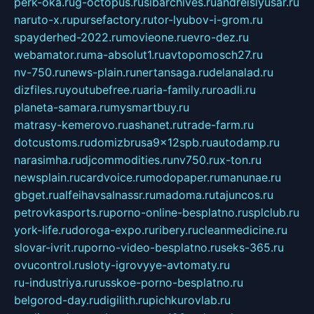
perk-oka.ru
g-octopus.ru
sibarchives.ru
andreislyusar.ru
naruto-x.ru
pursefactory.ru
tor-lyubov-i-grom.ru
spayderhed-2022.ru
movieone.ru
evro-dez.ru
webamator.ru
ma-absolut1.ru
avtopomosch27.ru
nv-750.ru
news-plain.ru
nertansaga.ru
delanalad.ru
dizfiles.ru
youtubefree.ru
aria-family.ru
roadli.ru
planeta-samara.ru
mysmartbuy.ru
matrasy-kemerovo.ru
ashanet.ru
trade-farm.ru
dotcustoms.ru
domizbrusa9x12spb.ru
autodamp.ru
narasimha.ru
djcommodities.ru
nv750.ru
x-ton.ru
newsplain.ru
cardvoice.ru
modopaper.ru
manunae.ru
gbget.ru
alfeihavsalnassr.ru
madoma.ru
tajuncos.ru
petrovkasports.ru
porno-online-besplatno.ru
splclub.ru
york-life.ru
doroga-expo.ru
ribery.ru
cleanmedicine.ru
slovar-ivrit.ru
porno-video-besplatno.ru
seks-365.ru
ovucontrol.ru
sloty-igrovyye-avtomaty.ru
ru-industriya.ru
russkoe-porno-besplatno.ru
belgorod-day.ru
digilith.ru
pichkurovlab.ru