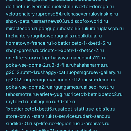
delfinet.ru
silvernano.ru
elestal.ru
vektor-doroga.ru
velotrenajery.ru
pronso54.ru
lenasever.ru
lovinskix.ru
show-pets.ru
smartnews03.ru
discofoxworld.ru
miraclecoon.ru
pongup.ru
hostel65.ru
liura.ru
glasspb.ru
firehunters.ru
gribowo.ru
gnalis.ru
bulkitula.ru
hometown-france.ru
1-xbeticricetc-1-xbetti-5.ru
shop-garena.ru
cricetc-1-xbetr-1-xbetcc-2.ru
one-life-story.ru
top-halyava.ru
accounts112.ru
poka-vse-doma-2.ru
3-d-file.ru
hahahaharms.ru
g2012.ru
tst-1.ru
shaggy-cat.ru
opsmgr.ru
ev-gallery.ru
g-2012.ru
ops-mgr.ru
accounts-112.ru
csm-demo.ru
poka-vse-doma2.ru
airgungames.ru
allseo-host.ru
tehosmotre.ru
varieta-yug.ru
cricetc1xbetr1xbetcc2.ru
raytor-d.ru
atillagunn.ru
3d-file.ru
1xbeticricetc1xbetti5.ru
uafoot-statti.ru
e-abis1c.ru
store-brawl-stars.ru
kts-services.ru
dark-sand.ru
sindika-01.ru
sp-life.ru
x-legion.ru
sib-archives.ru
e-abis-1-c.ru
sindika01.ru
venda-festival.ru