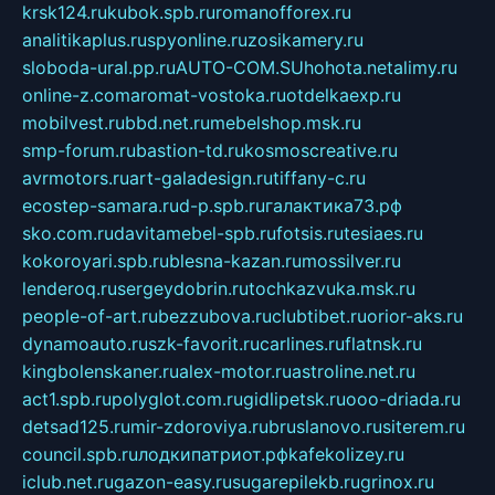
krsk124.ru
kubok.spb.ru
romanofforex.ru
analitikaplus.ru
spyonline.ru
zosikamery.ru
sloboda-ural.pp.ru
AUTO-COM.SU
hohota.net
alimy.ru
online-z.com
aromat-vostoka.ru
otdelkaexp.ru
mobilvest.ru
bbd.net.ru
mebelshop.msk.ru
smp-forum.ru
bastion-td.ru
kosmoscreative.ru
avrmotors.ru
art-galadesign.ru
tiffany-c.ru
ecostep-samara.ru
d-p.spb.ru
галактика73.рф
sko.com.ru
davitamebel-spb.ru
fotsis.ru
tesiaes.ru
kokoroyari.spb.ru
blesna-kazan.ru
mossilver.ru
lenderoq.ru
sergeydobrin.ru
tochkazvuka.msk.ru
people-of-art.ru
bezzubova.ru
clubtibet.ru
orior-aks.ru
dynamoauto.ru
szk-favorit.ru
carlines.ru
flatnsk.ru
kingbolenskaner.ru
alex-motor.ru
astroline.net.ru
act1.spb.ru
polyglot.com.ru
gidlipetsk.ru
ooo-driada.ru
detsad125.ru
mir-zdoroviya.ru
bruslanovo.ru
siterem.ru
council.spb.ru
лодкипатриот.рф
kafekolizey.ru
iclub.net.ru
gazon-easy.ru
sugarepilekb.ru
grinox.ru