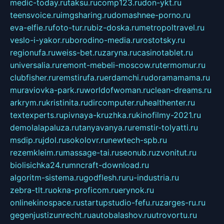
medic-today.ru
taksu.ru
comp123.ru
don-ykt.ru
teensvoice.ru
imgsharing.ru
domashnee-porno.ru
eva-elfie.ru
foto-tur.ru
biz-doska.ru
metropoltravel.ru
veslo-i-yakor.ru
borodino-media.ru
rostotsky.ru
regionufa.ru
weiss-bet.ru
zaryna.ru
casinotablet.ru
universalia.ru
remont-mebeli-moscow.ru
termomur.ru
clubfisher.ru
remstirufa.ru
erdamchi.ru
doramamama.ru
muraviovka-park.ru
worldofwoman.ru
clean-dreams.ru
arkrym.ru
kristinita.ru
dircomputer.ru
healthenter.ru
textexperts.ru
pivnaya-kruzhka.ru
kinofilmy-2021.ru
demolalapaluza.ru
tanyavanya.ru
remstir-tolyatti.ru
msdip.ru
jdol.ru
sokolovr.ru
newtech-spb.ru
rezemkleim.ru
massage-tai.ru
seonub.ru
zvonitut.ru
biolisichka24.ru
mncraft-download.ru
algoritm-sistema.ru
godflesh.ru
ru-industria.ru
zebra-tlt.ru
okna-proficom.ru
erynok.ru
onlinekinospace.ru
startupstudio-fefu.ru
zarges-ru.ru
gegenjustizunrecht.ru
autobalashov.ru
utrovortu.ru