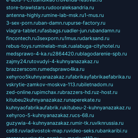
store-brawlstars.ru
dooraleksandria.ru
antenna-highly.ru
mine-lab-msk.ru
1-mus.ru
3-sex-porn.ru
ban-damn.ru
purse-factory.ru
viagra-tablet.ru
fasbags.ru
adler-jun.ru
bandamn.ru
fincontech.ru
3sexporn.ru
1mus.ru
darksand.ru
rebus-toys.ru
minelab-msk.ru
alabuga-cityhotel.ru
medsprawo-4-ka.ru
2864420.ru
blagodarenie-spb.ru
zajmy24.ru
tovudyi-4-kuhnyanazakaz.ru
brazzerscom.ru
medsprawo4ka.ru
xehyroo5kuhnyanazakaz.ru
fabrikayfabrikaefabrika.ru
vskrytie-zamkov-moskva-113.ru
biletnadom.ru
zed-online.ru
pimchax.ru
brazzers-hd.ru
z-host.ru
kitubeu2kuhnyanazakaz.ru
naperekate.ru
kuhnyaofabrikaufabrik.ru
kitubeu-2-kuhnyanazakaz.ru
xehyroo-5-kuhnyanazakaz.ru
cs-68.ru
guzywia-4-kuhnyanazakaz.ru
mir-tk.ru
vlknrussia.ru
cs68.ru
vladivostok-map.ru
video-seks.ru
bankaribi.ru