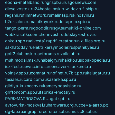
epoha-metalband.ru
ngr.spb.ru
rusgosnews.com
dieselvostok.ru
24hostel.msk.ru
w-dev.ru
f-ship.ru
regsmi.ru
filmnetwork.ru
malinasp.ru
kinosvin.ru
h2o-salon.ru
malutkayork.ru
deltaprim.spb.ru
tango-perm.ru
gooddir.ru
sgv.su
multiki-online.com
webkrasotki.com
cherinvest.ru
detskiy-ostrov.ru
ankou.spb.ru
alvesta1.ru
pdf-creator.ru
nix-files.org.ru
sakhatoday.ru
elektrikersymboler.ru
sputnikyes.ru
golf2club.msk.ru
aeforums.ru
zallclub.ru
multimodal.msk.ru
habaigry.ru
haikko.ru
sobakopedia.ru
isz-fest.ru
ewnc.info
screensaver-clock.net.ru
volnav.spb.ru
comnat.ru
npf.net.ru
7bit.pp.ru
kalugatur.ru
tesiaes.ru
card.com.ru
kazanka.spb.ru
gildiya-kuznecov.ru
kameryboavision.ru
griffoncom.spb.ru
fabrika-emotsiy.ru
PARK-MATROSOVA.RU
agat.spb.ru
avtoyurist-moskva1.ru
hardware.org.ru
схема-авто.рф
dg-lab.ru
angrup.ru
recruiter.spb.ru
music8.spb.ru