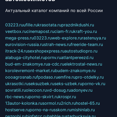
Актуальный каталог компаний по всей России
03223.ru
ufille.ru
krasotata.ru
prazdnikdushi.ru
veetbox.ru
cinemapost.ru
ciam-fr.ru
kraft-you.ru
mega-press.ru
03223.ru
web-explore.ru
rastenuya.ru
eurovision-russia.ru
strah-news.ru
freeride-team.ru
itrack-24.ru
sexshopexpress.ru
autostudiopro.ru
alabuga-cityhotel.ru
pornv.ru
atlantpereezd.ru
bud-em-znakomye.ru
a-cdc.ru
elektrostal-news.ru
korolevremont-market.ru
budem-znakomye.ru
oooagrosnab.ru
fpodaso.ru
emfire.ru
pro-otdelky.ru
ukrasotki.ru
seksuzbek.ru
seks-uzbek.ru
porno-vk.ru
sovratili.ru
olecoon.ru
vd-dosug.ru
adonyev.ru
rbc-news.ru
porno-skvirt.ru
krospr.ru
13autor-kolonka.ru
sormol.ru
2rich.ru
hostel-65.ru
hostserve.ru
porno-na-russkom.ru
mishinlab.ru
neznobi.ru
bigfatcc.ru
habble.ru
starbucksvia.ru