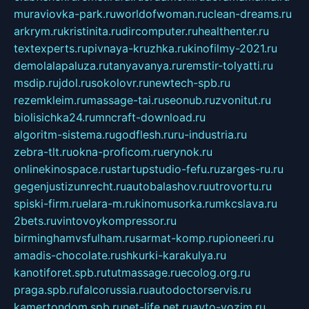
muraviovka-park.ru
worldofwoman.ru
clean-dreams.ru
arkrym.ru
kristinita.ru
dircomputer.ru
healthenter.ru
textexperts.ru
pivnaya-kruzhka.ru
kinofilmy-2021.ru
demolalapaluza.ru
tanyavanya.ru
remstir-tolyatti.ru
msdip.ru
jdol.ru
sokolovr.ru
newtech-spb.ru
rezemkleim.ru
massage-tai.ru
seonub.ru
zvonitut.ru
biolisichka24.ru
mncraft-download.ru
algoritm-sistema.ru
godflesh.ru
ru-industria.ru
zebra-tlt.ru
okna-proficom.ru
erynok.ru
onlinekinospace.ru
startupstudio-fefu.ru
zarges-ru.ru
gegenjustizunrecht.ru
autobalashov.ru
utrovortu.ru
spiski-firm.ru
elara-m.ru
kinomusorka.ru
mkcslava.ru
2bets.ru
vintovoykompressor.ru
birminghamvsfulham.ru
sarmat-komp.ru
pioneeri.ru
amadis-chocolate.ru
shkurki-karakulya.ru
kanotiforet.spb.ru
tutmassage.ru
ecolog.org.ru
praga.spb.ru
falcorussia.ru
autodoctorservis.ru
kamertondom.spb.ru
net-life.net.ru
avto-vozim.ru