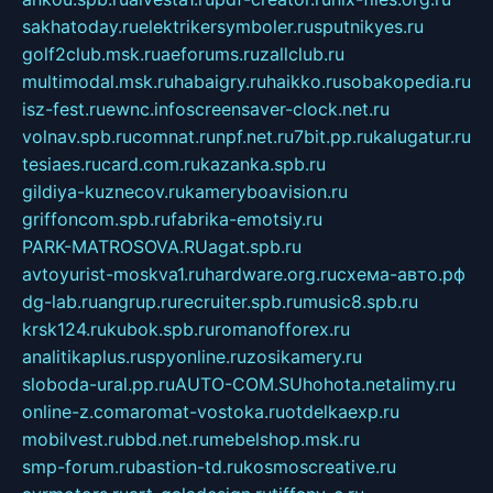
sakhatoday.ru
elektrikersymboler.ru
sputnikyes.ru
golf2club.msk.ru
aeforums.ru
zallclub.ru
multimodal.msk.ru
habaigry.ru
haikko.ru
sobakopedia.ru
isz-fest.ru
ewnc.info
screensaver-clock.net.ru
volnav.spb.ru
comnat.ru
npf.net.ru
7bit.pp.ru
kalugatur.ru
tesiaes.ru
card.com.ru
kazanka.spb.ru
gildiya-kuznecov.ru
kameryboavision.ru
griffoncom.spb.ru
fabrika-emotsiy.ru
PARK-MATROSOVA.RU
agat.spb.ru
avtoyurist-moskva1.ru
hardware.org.ru
схема-авто.рф
dg-lab.ru
angrup.ru
recruiter.spb.ru
music8.spb.ru
krsk124.ru
kubok.spb.ru
romanofforex.ru
analitikaplus.ru
spyonline.ru
zosikamery.ru
sloboda-ural.pp.ru
AUTO-COM.SU
hohota.net
alimy.ru
online-z.com
aromat-vostoka.ru
otdelkaexp.ru
mobilvest.ru
bbd.net.ru
mebelshop.msk.ru
smp-forum.ru
bastion-td.ru
kosmoscreative.ru