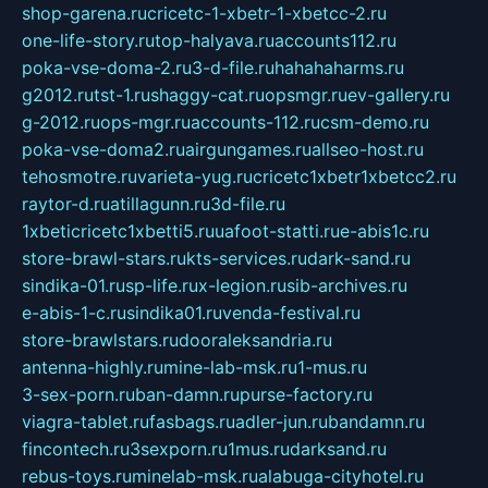
shop-garena.ru
cricetc-1-xbetr-1-xbetcc-2.ru
one-life-story.ru
top-halyava.ru
accounts112.ru
poka-vse-doma-2.ru
3-d-file.ru
hahahaharms.ru
g2012.ru
tst-1.ru
shaggy-cat.ru
opsmgr.ru
ev-gallery.ru
g-2012.ru
ops-mgr.ru
accounts-112.ru
csm-demo.ru
poka-vse-doma2.ru
airgungames.ru
allseo-host.ru
tehosmotre.ru
varieta-yug.ru
cricetc1xbetr1xbetcc2.ru
raytor-d.ru
atillagunn.ru
3d-file.ru
1xbeticricetc1xbetti5.ru
uafoot-statti.ru
e-abis1c.ru
store-brawl-stars.ru
kts-services.ru
dark-sand.ru
sindika-01.ru
sp-life.ru
x-legion.ru
sib-archives.ru
e-abis-1-c.ru
sindika01.ru
venda-festival.ru
store-brawlstars.ru
dooraleksandria.ru
antenna-highly.ru
mine-lab-msk.ru
1-mus.ru
3-sex-porn.ru
ban-damn.ru
purse-factory.ru
viagra-tablet.ru
fasbags.ru
adler-jun.ru
bandamn.ru
fincontech.ru
3sexporn.ru
1mus.ru
darksand.ru
rebus-toys.ru
minelab-msk.ru
alabuga-cityhotel.ru