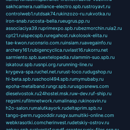
sakhcamera.ru
alliance-electro.spb.ru
stroyavt.ru
controlweb1.ru
tdsak74.ru
kinzozo-ru.ru
kvotka.ru
iron-snab.ru
costa-bella.ru
eugrus.pp.ru
associaciya39.ru
primexpo.spb.ru
bezmorchin.ru
ia2.ru
cpt21.ru
ispecspb.ru
regahost.ru
kolosok-elita.ru
tae-kwon.ru
consrio.com.ru
insiam.ru
avegainfo.ru
archery161.ru
bigencyclica.ru
vlast16.ru
korru.net
sarmiento.spb.su
extelopedia.ru
lammin-suo.spb.ru
iskatour.spb.ru
snpi.org.ru
running-line.ru
krygeva-spa.ru
chel.net.ru
rust-loco.ru
dugshop.ru
hl-beta.spb.ru
school494.spb.ru
mymubaby.ru
epoha-metalband.ru
ngr.spb.ru
rusgosnews.com
dieselvostok.ru
24hostel.msk.ru
w-dev.ru
f-ship.ru
regsmi.ru
filmnetwork.ru
malinasp.ru
kinosvin.ru
h2o-salon.ru
malutkayork.ru
deltaprim.spb.ru
tango-perm.ru
gooddir.ru
sgv.su
multiki-online.com
webkrasotki.com
cherinvest.ru
detskiy-ostrov.ru
ankou.spb.ru
alvesta1.ru
pdf-creator.ru
nix-files.org.ru