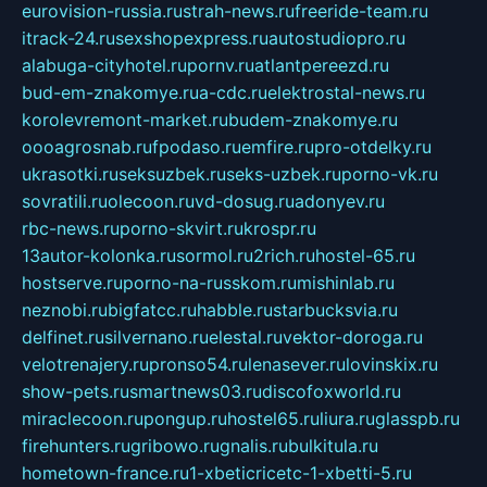
eurovision-russia.ru
strah-news.ru
freeride-team.ru
itrack-24.ru
sexshopexpress.ru
autostudiopro.ru
alabuga-cityhotel.ru
pornv.ru
atlantpereezd.ru
bud-em-znakomye.ru
a-cdc.ru
elektrostal-news.ru
korolevremont-market.ru
budem-znakomye.ru
oooagrosnab.ru
fpodaso.ru
emfire.ru
pro-otdelky.ru
ukrasotki.ru
seksuzbek.ru
seks-uzbek.ru
porno-vk.ru
sovratili.ru
olecoon.ru
vd-dosug.ru
adonyev.ru
rbc-news.ru
porno-skvirt.ru
krospr.ru
13autor-kolonka.ru
sormol.ru
2rich.ru
hostel-65.ru
hostserve.ru
porno-na-russkom.ru
mishinlab.ru
neznobi.ru
bigfatcc.ru
habble.ru
starbucksvia.ru
delfinet.ru
silvernano.ru
elestal.ru
vektor-doroga.ru
velotrenajery.ru
pronso54.ru
lenasever.ru
lovinskix.ru
show-pets.ru
smartnews03.ru
discofoxworld.ru
miraclecoon.ru
pongup.ru
hostel65.ru
liura.ru
glasspb.ru
firehunters.ru
gribowo.ru
gnalis.ru
bulkitula.ru
hometown-france.ru
1-xbeticricetc-1-xbetti-5.ru