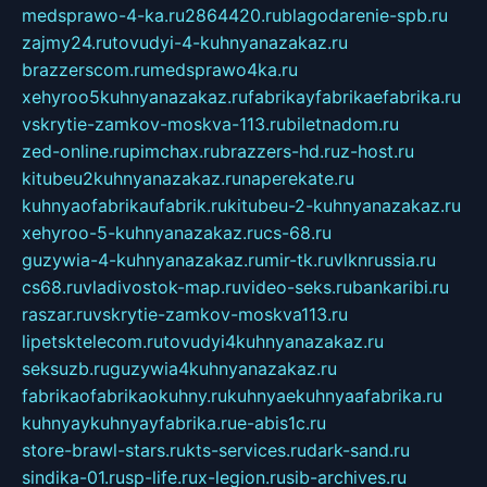
medsprawo-4-ka.ru
2864420.ru
blagodarenie-spb.ru
zajmy24.ru
tovudyi-4-kuhnyanazakaz.ru
brazzerscom.ru
medsprawo4ka.ru
xehyroo5kuhnyanazakaz.ru
fabrikayfabrikaefabrika.ru
vskrytie-zamkov-moskva-113.ru
biletnadom.ru
zed-online.ru
pimchax.ru
brazzers-hd.ru
z-host.ru
kitubeu2kuhnyanazakaz.ru
naperekate.ru
kuhnyaofabrikaufabrik.ru
kitubeu-2-kuhnyanazakaz.ru
xehyroo-5-kuhnyanazakaz.ru
cs-68.ru
guzywia-4-kuhnyanazakaz.ru
mir-tk.ru
vlknrussia.ru
cs68.ru
vladivostok-map.ru
video-seks.ru
bankaribi.ru
raszar.ru
vskrytie-zamkov-moskva113.ru
lipetsktelecom.ru
tovudyi4kuhnyanazakaz.ru
seksuzb.ru
guzywia4kuhnyanazakaz.ru
fabrikaofabrikaokuhny.ru
kuhnyaekuhnyaafabrika.ru
kuhnyaykuhnyayfabrika.ru
e-abis1c.ru
store-brawl-stars.ru
kts-services.ru
dark-sand.ru
sindika-01.ru
sp-life.ru
x-legion.ru
sib-archives.ru