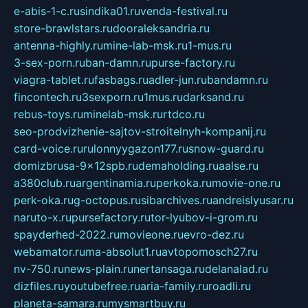
e-abis-1-c.ru
sindika01.ru
venda-festival.ru
store-brawlstars.ru
dooraleksandria.ru
antenna-highly.ru
mine-lab-msk.ru
1-mus.ru
3-sex-porn.ru
ban-damn.ru
purse-factory.ru
viagra-tablet.ru
fasbags.ru
adler-jun.ru
bandamn.ru
fincontech.ru
3sexporn.ru
1mus.ru
darksand.ru
rebus-toys.ru
minelab-msk.ru
rtdco.ru
seo-prodvizhenie-sajtov-stroitelnyh-kompanij.ru
card-voice.ru
rulonnyygazon177.ru
snow-guard.ru
domizbrusa-9x12spb.ru
demaholding.ru
aalse.ru
a380club.ru
argentinamia.ru
perkoka.ru
movie-one.ru
perk-oka.ru
g-octopus.ru
sibarchives.ru
andreislyusar.ru
naruto-x.ru
pursefactory.ru
tor-lyubov-i-grom.ru
spayderhed-2022.ru
movieone.ru
evro-dez.ru
webamator.ru
ma-absolut1.ru
avtopomosch27.ru
nv-750.ru
news-plain.ru
nertansaga.ru
delanalad.ru
dizfiles.ru
youtubefree.ru
aria-family.ru
roadli.ru
planeta-samara.ru
mysmartbuy.ru