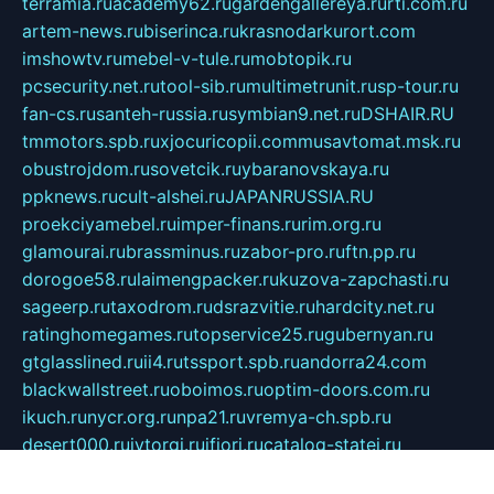
terramia.ru
academy62.ru
gardengallereya.ru
rti.com.ru
artem-news.ru
biserinca.ru
krasnodarkurort.com
imshowtv.ru
mebel-v-tule.ru
mobtopik.ru
pcsecurity.net.ru
tool-sib.ru
multimetrunit.ru
sp-tour.ru
fan-cs.ru
santeh-russia.ru
symbian9.net.ru
DSHAIR.RU
tmmotors.spb.ru
xjocuricopii.com
musavtomat.msk.ru
obustrojdom.ru
sovetcik.ru
ybaranovskaya.ru
ppknews.ru
cult-alshei.ru
JAPANRUSSIA.RU
proekciyamebel.ru
imper-finans.ru
rim.org.ru
glamourai.ru
brassminus.ru
zabor-pro.ru
ftn.pp.ru
dorogoe58.ru
laimengpacker.ru
kuzova-zapchasti.ru
sageerp.ru
taxodrom.ru
dsrazvitie.ru
hardcity.net.ru
ratinghomegames.ru
topservice25.ru
gubernyan.ru
gtglasslined.ru
ii4.ru
tssport.spb.ru
andorra24.com
blackwallstreet.ru
oboimos.ru
optim-doors.com.ru
ikuch.ru
nycr.org.ru
npa21.ru
vremya-ch.spb.ru
desert000.ru
ivtorgi.ru
ifiori.ru
catalog-statei.ru
dcv.org.ru
spetsmaster174.ru
ipkameryhiseeu.ru