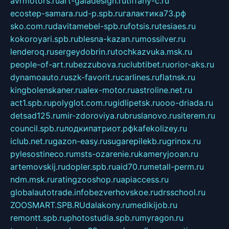
avrmotors.ru
art-galadesign.ru
tiffany-c.ru
ecostep-samara.ru
d-p.spb.ru
галактика73.рф
sko.com.ru
davitamebel-spb.ru
fotsis.ru
tesiaes.ru
kokoroyari.spb.ru
blesna-kazan.ru
mossilver.ru
lenderoq.ru
sergeydobrin.ru
tochkazvuka.msk.ru
people-of-art.ru
bezzubova.ru
clubtibet.ru
orior-aks.ru
dynamoauto.ru
szk-favorit.ru
carlines.ru
flatnsk.ru
kingbolenskaner.ru
alex-motor.ru
astroline.net.ru
act1.spb.ru
polyglot.com.ru
gidlipetsk.ru
ooo-driada.ru
detsad125.ru
mir-zdoroviya.ru
bruslanovo.ru
siterem.ru
council.spb.ru
лодкипатриот.рф
kafekolizey.ru
iclub.net.ru
gazon-easy.ru
sugarepilekb.ru
grinox.ru
pylesostineco.ru
msts-ozarenie.ru
kameryjooan.ru
artemovskij.ru
dopler.spb.ru
aid70.ru
metall-perm.ru
ndm.msk.ru
ratingzooshop.ru
apiaccess.ru
globalautotrade.info
bezverhovskoe.ru
drsschool.ru
ZOOSMART.SPB.RU
dalakony.ru
medikijob.ru
remontt.spb.ru
photostudia.spb.ru
myragon.ru