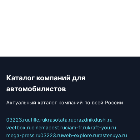
Каталог компаний для
автомобилистов
Актуальный каталог компаний по всей России
03223.ru
ufille.ru
krasotata.ru
prazdnikdushi.ru
veetbox.ru
cinemapost.ru
ciam-fr.ru
kraft-you.ru
mega-press.ru
03223.ru
web-explore.ru
rastenuya.ru