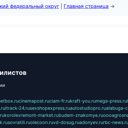
ский федеральный округ
|
Главная страница
→
билистов
сии
eetbox.ru
cinemapost.ru
ciam-fr.ru
kraft-you.ru
mega-press.ru
.ru
itrack-24.ru
sexshopexpress.ru
autostudiopro.ru
alabuga-ci
ru
korolevremont-market.ru
budem-znakomye.ru
oooagrosna
k.ru
sovratili.ru
olecoon.ru
vd-dosug.ru
adonyev.ru
rbc-news.r