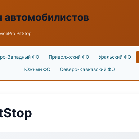
я автомобилистов
vicePro PitStop
ро-Западный ФО
Приволжский ФО
Уральский ФО
Южный ФО
Северо-Кавказский ФО
itStop