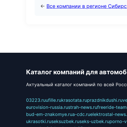
←
Все компании в регионе Сибир
Каталог компаний для автомо
Актуальный каталог компаний по всей Рос
03223.ru
ufille.ru
krasotata.ru
prazdnikdushi.ru
v
eurovision-russia.ru
strah-news.ru
freeride-team
bud-em-znakomye.ru
a-cdc.ru
elektrostal-news.
ukrasotki.ru
seksuzbek.ru
seks-uzbek.ru
porno-v