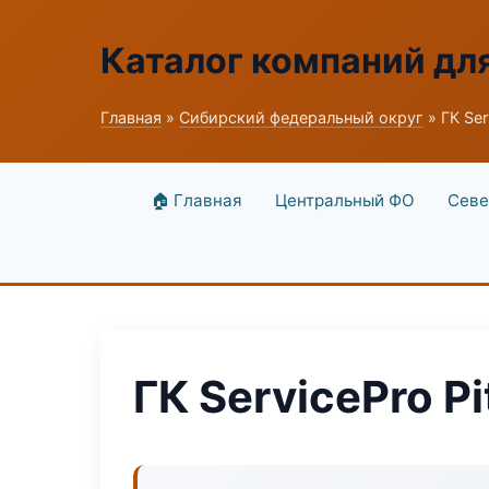
Каталог компаний дл
Главная
»
Сибирский федеральный округ
» ГК Ser
🏠 Главная
Центральный ФО
Севе
ГК ServicePro P