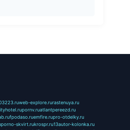
03223.ru
web-explore.ru
rastenuya.ru
tyhotel.ru
pornv.ru
atlantpereezd.ru
b.ru
fpodaso.ru
emfire.ru
pro-otdelky.ru
u
porno-skvirt.ru
krospr.ru
13autor-kolonka.ru