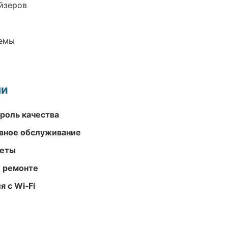
йзеров
темы
ми
роль качества
вное обслуживание
меты
и ремонте
 с Wi‑Fi