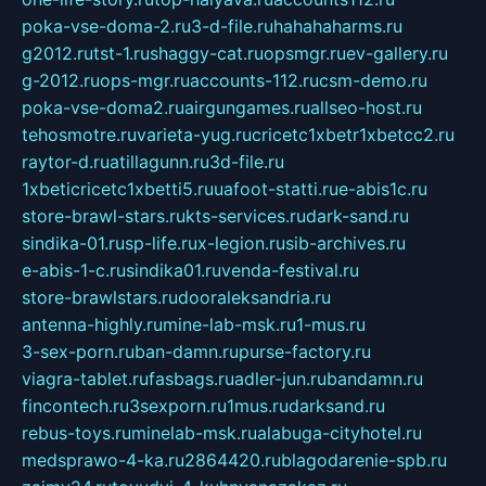
poka-vse-doma-2.ru
3-d-file.ru
hahahaharms.ru
g2012.ru
tst-1.ru
shaggy-cat.ru
opsmgr.ru
ev-gallery.ru
g-2012.ru
ops-mgr.ru
accounts-112.ru
csm-demo.ru
poka-vse-doma2.ru
airgungames.ru
allseo-host.ru
tehosmotre.ru
varieta-yug.ru
cricetc1xbetr1xbetcc2.ru
raytor-d.ru
atillagunn.ru
3d-file.ru
1xbeticricetc1xbetti5.ru
uafoot-statti.ru
e-abis1c.ru
store-brawl-stars.ru
kts-services.ru
dark-sand.ru
sindika-01.ru
sp-life.ru
x-legion.ru
sib-archives.ru
e-abis-1-c.ru
sindika01.ru
venda-festival.ru
store-brawlstars.ru
dooraleksandria.ru
antenna-highly.ru
mine-lab-msk.ru
1-mus.ru
3-sex-porn.ru
ban-damn.ru
purse-factory.ru
viagra-tablet.ru
fasbags.ru
adler-jun.ru
bandamn.ru
fincontech.ru
3sexporn.ru
1mus.ru
darksand.ru
rebus-toys.ru
minelab-msk.ru
alabuga-cityhotel.ru
medsprawo-4-ka.ru
2864420.ru
blagodarenie-spb.ru