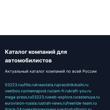
Каталог компаний для
автомобилистов
Актуальный каталог компаний по всей России
03223.ru
ufille.ru
krasotata.ru
prazdnikdushi.ru
veetbox.ru
cinemapost.ru
ciam-fr.ru
kraft-you.ru
mega-press.ru
03223.ru
web-explore.ru
rastenuya.ru
eurovision-russia.ru
strah-news.ru
freeride-team.ru
itrack-24.ru
sexshopexpress.ru
autostudiopro.ru