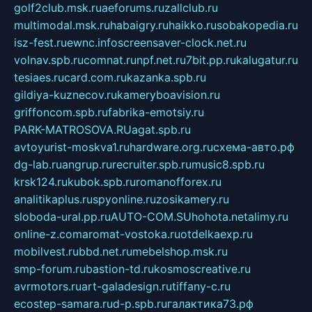
golf2club.msk.ru
aeforums.ru
zallclub.ru
multimodal.msk.ru
habaigry.ru
haikko.ru
sobakopedia.ru
isz-fest.ru
ewnc.info
screensaver-clock.net.ru
volnav.spb.ru
comnat.ru
npf.net.ru
7bit.pp.ru
kalugatur.ru
tesiaes.ru
card.com.ru
kazanka.spb.ru
gildiya-kuznecov.ru
kameryboavision.ru
griffoncom.spb.ru
fabrika-emotsiy.ru
PARK-MATROSOVA.RU
agat.spb.ru
avtoyurist-moskva1.ru
hardware.org.ru
схема-авто.рф
dg-lab.ru
angrup.ru
recruiter.spb.ru
music8.spb.ru
krsk124.ru
kubok.spb.ru
romanofforex.ru
analitikaplus.ru
spyonline.ru
zosikamery.ru
sloboda-ural.pp.ru
AUTO-COM.SU
hohota.net
alimy.ru
online-z.com
aromat-vostoka.ru
otdelkaexp.ru
mobilvest.ru
bbd.net.ru
mebelshop.msk.ru
smp-forum.ru
bastion-td.ru
kosmoscreative.ru
avrmotors.ru
art-galadesign.ru
tiffany-c.ru
ecostep-samara.ru
d-p.spb.ru
галактика73.рф