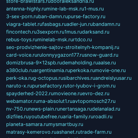
store-brawlstars.ru
dooraleksandria.ru
antenna-highly.ru
mine-lab-msk.ru
1-mus.ru
3-sex-porn.ru
ban-damn.ru
purse-factory.ru
viagra-tablet.ru
fasbags.ru
adler-jun.ru
bandamn.ru
fincontech.ru
3sexporn.ru
1mus.ru
darksand.ru
rebus-toys.ru
minelab-msk.ru
rtdco.ru
seo-prodvizhenie-sajtov-stroitelnyh-kompanij.ru
card-voice.ru
rulonnyygazon177.ru
snow-guard.ru
domizbrusa-9x12spb.ru
demaholding.ru
aalse.ru
a380club.ru
argentinamia.ru
perkoka.ru
movie-one.ru
perk-oka.ru
g-octopus.ru
sibarchives.ru
andreislyusar.ru
naruto-x.ru
pursefactory.ru
tor-lyubov-i-grom.ru
spayderhed-2022.ru
movieone.ru
evro-dez.ru
webamator.ru
ma-absolut1.ru
avtopomosch27.ru
nv-750.ru
news-plain.ru
nertansaga.ru
delanalad.ru
dizfiles.ru
youtubefree.ru
aria-family.ru
roadli.ru
planeta-samara.ru
mysmartbuy.ru
matrasy-kemerovo.ru
ashanet.ru
trade-farm.ru