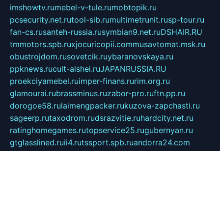
imshowtv.ru
mebel-v-tule.ru
mobtopik.ru
pcsecurity.net.ru
tool-sib.ru
multimetrunit.ru
sp-tour.ru
fan-cs.ru
santeh-russia.ru
symbian9.net.ru
DSHAIR.RU
tmmotors.spb.ru
xjocuricopii.com
musavtomat.msk.ru
obustrojdom.ru
sovetcik.ru
ybaranovskaya.ru
ppknews.ru
cult-alshei.ru
JAPANRUSSIA.RU
proekciyamebel.ru
imper-finans.ru
rim.org.ru
glamourai.ru
brassminus.ru
zabor-pro.ru
ftn.pp.ru
dorogoe58.ru
laimengpacker.ru
kuzova-zapchasti.ru
sageerp.ru
taxodrom.ru
dsrazvitie.ru
hardcity.net.ru
ratinghomegames.ru
topservice25.ru
gubernyan.ru
gtglasslined.ru
ii4.ru
tssport.spb.ru
andorra24.com
blackwallstreet.ru
oboimos.ru
optim-doors.com.ru
ikuch.ru
nycr.org.ru
npa21.ru
vremya-ch.spb.ru
desert000.ru
ivtorgi.ru
ifiori.ru
catalog-statei.ru
dcv.org.ru
spetsmaster174.ru
ipkameryhiseeu.ru
dum26.ru
ruspol.spb.ru
fr-opendp.ru
kam-solnyshko.ru
cheyenne-arapaho.ru
sevzapmetal.spb.ru