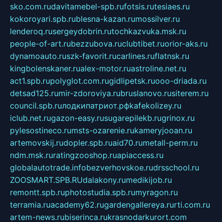
sko.com.ru
davitamebel-spb.ru
fotsis.ru
tesiaes.ru
kokoroyari.spb.ru
blesna-kazan.ru
mossilver.ru
lenderoq.ru
sergeydobrin.ru
tochkazvuka.msk.ru
people-of-art.ru
bezzubova.ru
clubtibet.ru
orior-aks.ru
dynamoauto.ru
szk-favorit.ru
carlines.ru
flatnsk.ru
kingbolenskaner.ru
alex-motor.ru
astroline.net.ru
act1.spb.ru
polyglot.com.ru
gidlipetsk.ru
ooo-driada.ru
detsad125.ru
mir-zdoroviya.ru
bruslanovo.ru
siterem.ru
council.spb.ru
лодкипатриот.рф
kafekolizey.ru
iclub.net.ru
gazon-easy.ru
sugarepilekb.ru
grinox.ru
pylesostineco.ru
msts-ozarenie.ru
kameryjooan.ru
artemovskij.ru
dopler.spb.ru
aid70.ru
metall-perm.ru
ndm.msk.ru
ratingzooshop.ru
apiaccess.ru
globalautotrade.info
bezverhovskoe.ru
drsschool.ru
ZOOSMART.SPB.RU
dalakony.ru
medikijob.ru
remontt.spb.ru
photostudia.spb.ru
myragon.ru
terramia.ru
academy62.ru
gardengallereya.ru
rti.com.ru
artem-news.ru
biserinca.ru
krasnodarkurort.com