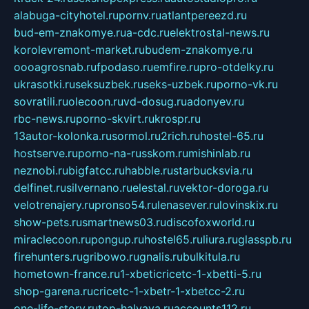
alabuga-cityhotel.ru
pornv.ru
atlantpereezd.ru
bud-em-znakomye.ru
a-cdc.ru
elektrostal-news.ru
korolevremont-market.ru
budem-znakomye.ru
oooagrosnab.ru
fpodaso.ru
emfire.ru
pro-otdelky.ru
ukrasotki.ru
seksuzbek.ru
seks-uzbek.ru
porno-vk.ru
sovratili.ru
olecoon.ru
vd-dosug.ru
adonyev.ru
rbc-news.ru
porno-skvirt.ru
krospr.ru
13autor-kolonka.ru
sormol.ru
2rich.ru
hostel-65.ru
hostserve.ru
porno-na-russkom.ru
mishinlab.ru
neznobi.ru
bigfatcc.ru
habble.ru
starbucksvia.ru
delfinet.ru
silvernano.ru
elestal.ru
vektor-doroga.ru
velotrenajery.ru
pronso54.ru
lenasever.ru
lovinskix.ru
show-pets.ru
smartnews03.ru
discofoxworld.ru
miraclecoon.ru
pongup.ru
hostel65.ru
liura.ru
glasspb.ru
firehunters.ru
gribowo.ru
gnalis.ru
bulkitula.ru
hometown-france.ru
1-xbeticricetc-1-xbetti-5.ru
shop-garena.ru
cricetc-1-xbetr-1-xbetcc-2.ru
one-life-story.ru
top-halyava.ru
accounts112.ru