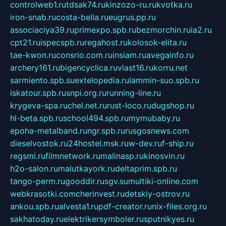
controlweb1.ru
tdsak74.ru
kinzozo-ru.ru
kvotka.ru
iron-snab.ru
costa-bella.ru
eugrus.pp.ru
associaciya39.ru
primexpo.spb.ru
bezmorchin.ru
ia2.ru
cpt21.ru
ispecspb.ru
regahost.ru
kolosok-elita.ru
tae-kwon.ru
consrio.com.ru
insiam.ru
avegainfo.ru
archery161.ru
bigencyclica.ru
vlast16.ru
korru.net
sarmiento.spb.su
extelopedia.ru
lammin-suo.spb.ru
iskatour.spb.ru
snpi.org.ru
running-line.ru
krygeva-spa.ru
chel.net.ru
rust-loco.ru
dugshop.ru
hl-beta.spb.ru
school494.spb.ru
mymubaby.ru
epoha-metalband.ru
ngr.spb.ru
rusgosnews.com
dieselvostok.ru
24hostel.msk.ru
w-dev.ru
f-ship.ru
regsmi.ru
filmnetwork.ru
malinasp.ru
kinosvin.ru
h2o-salon.ru
malutkayork.ru
deltaprim.spb.ru
tango-perm.ru
gooddir.ru
sgv.su
multiki-online.com
webkrasotki.com
cherinvest.ru
detskiy-ostrov.ru
ankou.spb.ru
alvesta1.ru
pdf-creator.ru
nix-files.org.ru
sakhatoday.ru
elektrikersymboler.ru
sputnikyes.ru