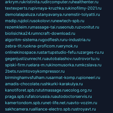
arkrym.ru
kristinita.ru
dircomputer.ru
healthenter.ru
textexperts.ru
pivnaya-kruzhka.ru
kinofilmy-2021.ru
demolalapaluza.ru
tanyavanya.ru
remstir-tolyatti.ru
msdip.ru
jdol.ru
sokolovr.ru
newtech-spb.ru
rezemkleim.ru
massage-tai.ru
seonub.ru
zvonitut.ru
biolisichka24.ru
mncraft-download.ru
algoritm-sistema.ru
godflesh.ru
ru-industria.ru
zebra-tlt.ru
okna-proficom.ru
erynok.ru
onlinekinospace.ru
startupstudio-fefu.ru
zarges-ru.ru
gegenjustizunrecht.ru
autobalashov.ru
utrovortu.ru
spiski-firm.ru
elara-m.ru
kinomusorka.ru
mkcslava.ru
2bets.ru
vintovoykompressor.ru
birminghamvsfulham.ru
sarmat-komp.ru
pioneeri.ru
amadis-chocolate.ru
shkurki-karakulya.ru
kanotiforet.spb.ru
tutmassage.ru
ecolog.org.ru
praga.spb.ru
falcorussia.ru
autodoctorservis.ru
kamertondom.spb.ru
net-life.net.ru
avto-vozim.ru
sakhcamera.ru
alliance-electro.spb.ru
stroyavt.ru