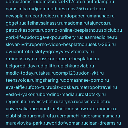
dotcustoms.ru
domizbrusa9x12spb.ru
autodamp.ru
narasimha.ru
djcommodities.ru
nv750.ru
x-ton.ru
newsplain.ru
cardvoice.ru
modopaper.ru
manunae.ru
gbget.ru
alfeihavsalnassr.ru
madoma.ru
tajuncos.ru
petrovkasports.ru
porno-online-besplatno.ru
splclub.ru
york-life.ru
doroga-expo.ru
ribery.ru
cleanmedicine.ru
slovar-ivrit.ru
porno-video-besplatno.ru
seks-365.ru
ovucontrol.ru
sloty-igrovyye-avtomaty.ru
ru-industriya.ru
russkoe-porno-besplatno.ru
belgorod-day.ru
digilith.ru
pichkurovlab.ru
medic-today.ru
taksu.ru
comp123.ru
don-ykt.ru
teensvoice.ru
imgsharing.ru
domashnee-porno.ru
eva-elfie.ru
foto-tur.ru
biz-doska.ru
metropoltravel.ru
veslo-i-yakor.ru
borodino-media.ru
rostotsky.ru
regionufa.ru
weiss-bet.ru
zaryna.ru
casinotablet.ru
universalia.ru
remont-mebeli-moscow.ru
termomur.ru
clubfisher.ru
remstirufa.ru
erdamchi.ru
doramamama.ru
muraviovka-park.ru
worldofwoman.ru
clean-dreams.ru