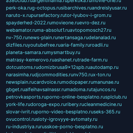
a380club.ru
argentinamia.ru
perkoka.ru
movie-one.ru
perk-oka.ru
g-octopus.ru
sibarchives.ru
andreislyusar.ru
naruto-x.ru
pursefactory.ru
tor-lyubov-i-grom.ru
spayderhed-2022.ru
movieone.ru
evro-dez.ru
webamator.ru
ma-absolut1.ru
avtopomosch27.ru
nv-750.ru
news-plain.ru
nertansaga.ru
delanalad.ru
dizfiles.ru
youtubefree.ru
aria-family.ru
roadli.ru
planeta-samara.ru
mysmartbuy.ru
matrasy-kemerovo.ru
ashanet.ru
trade-farm.ru
dotcustoms.ru
domizbrusa9x12spb.ru
autodamp.ru
narasimha.ru
djcommodities.ru
nv750.ru
x-ton.ru
newsplain.ru
cardvoice.ru
modopaper.ru
manunae.ru
gbget.ru
alfeihavsalnassr.ru
madoma.ru
tajuncos.ru
petrovkasports.ru
porno-online-besplatno.ru
splclub.ru
york-life.ru
doroga-expo.ru
ribery.ru
cleanmedicine.ru
slovar-ivrit.ru
porno-video-besplatno.ru
seks-365.ru
ovucontrol.ru
sloty-igrovyye-avtomaty.ru
ru-industriya.ru
russkoe-porno-besplatno.ru