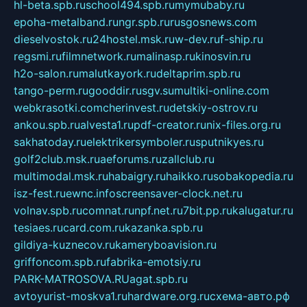
hl-beta.spb.ru
school494.spb.ru
mymubaby.ru
epoha-metalband.ru
ngr.spb.ru
rusgosnews.com
dieselvostok.ru
24hostel.msk.ru
w-dev.ru
f-ship.ru
regsmi.ru
filmnetwork.ru
malinasp.ru
kinosvin.ru
h2o-salon.ru
malutkayork.ru
deltaprim.spb.ru
tango-perm.ru
gooddir.ru
sgv.su
multiki-online.com
webkrasotki.com
cherinvest.ru
detskiy-ostrov.ru
ankou.spb.ru
alvesta1.ru
pdf-creator.ru
nix-files.org.ru
sakhatoday.ru
elektrikersymboler.ru
sputnikyes.ru
golf2club.msk.ru
aeforums.ru
zallclub.ru
multimodal.msk.ru
habaigry.ru
haikko.ru
sobakopedia.ru
isz-fest.ru
ewnc.info
screensaver-clock.net.ru
volnav.spb.ru
comnat.ru
npf.net.ru
7bit.pp.ru
kalugatur.ru
tesiaes.ru
card.com.ru
kazanka.spb.ru
gildiya-kuznecov.ru
kameryboavision.ru
griffoncom.spb.ru
fabrika-emotsiy.ru
PARK-MATROSOVA.RU
agat.spb.ru
avtoyurist-moskva1.ru
hardware.org.ru
схема-авто.рф