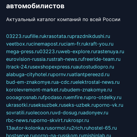
автомобилистов
Актуальный каталог компаний по всей России
03223.ru
ufille.ru
krasotata.ru
prazdnikdushi.ru
veetbox.ru
cinemapost.ru
ciam-fr.ru
kraft-you.ru
mega-press.ru
03223.ru
web-explore.ru
rastenuya.ru
eurovision-russia.ru
strah-news.ru
freeride-team.ru
itrack-24.ru
sexshopexpress.ru
autostudiopro.ru
alabuga-cityhotel.ru
pornv.ru
atlantpereezd.ru
bud-em-znakomye.ru
a-cdc.ru
elektrostal-news.ru
korolevremont-market.ru
budem-znakomye.ru
oooagrosnab.ru
fpodaso.ru
emfire.ru
pro-otdelky.ru
ukrasotki.ru
seksuzbek.ru
seks-uzbek.ru
porno-vk.ru
sovratili.ru
olecoon.ru
vd-dosug.ru
adonyev.ru
rbc-news.ru
porno-skvirt.ru
krospr.ru
13autor-kolonka.ru
sormol.ru
2rich.ru
hostel-65.ru
hostserve.ru
porno-na-russkom.ru
mishinlab.ru