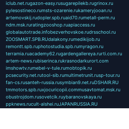
iclub.net.ru
gazon-easy.ru
sugarepilekb.ru
grinox.ru
pylesostineco.ru
msts-ozarenie.ru
kameryjooan.ru
artemovskij.ru
dopler.spb.ru
aid70.ru
metall-perm.ru
ndm.msk.ru
ratingzooshop.ru
apiaccess.ru
globalautotrade.info
bezverhovskoe.ru
drsschool.ru
ZOOSMART.SPB.RU
dalakony.ru
medikijob.ru
remontt.spb.ru
photostudia.spb.ru
myragon.ru
terramia.ru
academy62.ru
gardengallereya.ru
rti.com.ru
artem-news.ru
biserinca.ru
krasnodarkurort.com
imshowtv.ru
mebel-v-tule.ru
mobtopik.ru
pcsecurity.net.ru
tool-sib.ru
multimetrunit.ru
sp-tour.ru
fan-cs.ru
santeh-russia.ru
symbian9.net.ru
DSHAIR.RU
tmmotors.spb.ru
xjocuricopii.com
musavtomat.msk.ru
obustrojdom.ru
sovetcik.ru
ybaranovskaya.ru
ppknews.ru
cult-alshei.ru
JAPANRUSSIA.RU
proekciyamebel.ru
imper-finans.ru
rim.org.ru
glamourai.ru
brassminus.ru
zabor-pro.ru
ftn.pp.ru
dorogoe58.ru
laimengpacker.ru
kuzova-zapchasti.ru