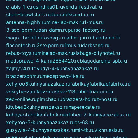
e-abis-1-c.ru
sindika01.ru
venda-festival.ru
store-brawlstars.ru
dooraleksandria.ru
antenna-highly.ru
mine-lab-msk.ru
1-mus.ru
3-sex-porn.ru
ban-damn.ru
purse-factory.ru
viagra-tablet.ru
fasbags.ru
adler-jun.ru
bandamn.ru
fincontech.ru
3sexporn.ru
1mus.ru
darksand.ru
rebus-toys.ru
minelab-msk.ru
alabuga-cityhotel.ru
medsprawo-4-ka.ru
2864420.ru
blagodarenie-spb.ru
zajmy24.ru
tovudyi-4-kuhnyanazakaz.ru
brazzerscom.ru
medsprawo4ka.ru
xehyroo5kuhnyanazakaz.ru
fabrikayfabrikaefabrika.ru
vskrytie-zamkov-moskva-113.ru
biletnadom.ru
zed-online.ru
pimchax.ru
brazzers-hd.ru
z-host.ru
kitubeu2kuhnyanazakaz.ru
naperekate.ru
kuhnyaofabrikaufabrik.ru
kitubeu-2-kuhnyanazakaz.ru
xehyroo-5-kuhnyanazakaz.ru
cs-68.ru
guzywia-4-kuhnyanazakaz.ru
mir-tk.ru
vlknrussia.ru
cs68.ru
vladivostok-map.ru
video-seks.ru
bankaribi.ru