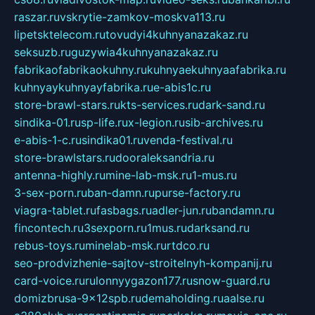
raszar.ru
vskrytie-zamkov-moskva113.ru
lipetsktelecom.ru
tovudyi4kuhnyanazakaz.ru
seksuzb.ru
guzywia4kuhnyanazakaz.ru
fabrikaofabrikaokuhny.ru
kuhnyaekuhnyaafabrika.ru
kuhnyaykuhnyayfabrika.ru
e-abis1c.ru
store-brawl-stars.ru
kts-services.ru
dark-sand.ru
sindika-01.ru
sp-life.ru
x-legion.ru
sib-archives.ru
e-abis-1-c.ru
sindika01.ru
venda-festival.ru
store-brawlstars.ru
dooraleksandria.ru
antenna-highly.ru
mine-lab-msk.ru
1-mus.ru
3-sex-porn.ru
ban-damn.ru
purse-factory.ru
viagra-tablet.ru
fasbags.ru
adler-jun.ru
bandamn.ru
fincontech.ru
3sexporn.ru
1mus.ru
darksand.ru
rebus-toys.ru
minelab-msk.ru
rtdco.ru
seo-prodvizhenie-sajtov-stroitelnyh-kompanij.ru
card-voice.ru
rulonnyygazon177.ru
snow-guard.ru
domizbrusa-9x12spb.ru
demaholding.ru
aalse.ru