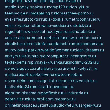
belgorod-day.ru
digilith.ru
pichkurovlab.ru
medic-today.ru
taksu.ru
comp123.ru
don-ykt.ru
teensvoice.ru
imgsharing.ru
domashnee-porno.ru
eva-elfie.ru
foto-tur.ru
biz-doska.ru
metropoltravel.ru
veslo-i-yakor.ru
borodino-media.ru
rostotsky.ru
regionufa.ru
weiss-bet.ru
zaryna.ru
casinotablet.ru
universalia.ru
remont-mebeli-moscow.ru
termomur.ru
clubfisher.ru
remstirufa.ru
erdamchi.ru
doramamama.ru
muraviovka-park.ru
worldofwoman.ru
clean-dreams.ru
arkrym.ru
kristinita.ru
dircomputer.ru
healthenter.ru
textexperts.ru
pivnaya-kruzhka.ru
kinofilmy-2021.ru
demolalapaluza.ru
tanyavanya.ru
remstir-tolyatti.ru
msdip.ru
jdol.ru
sokolovr.ru
newtech-spb.ru
rezemkleim.ru
massage-tai.ru
seonub.ru
zvonitut.ru
biolisichka24.ru
mncraft-download.ru
algoritm-sistema.ru
godflesh.ru
ru-industria.ru
zebra-tlt.ru
okna-proficom.ru
erynok.ru
onlinekinospace.ru
startupstudio-fefu.ru
zarges-ru.ru