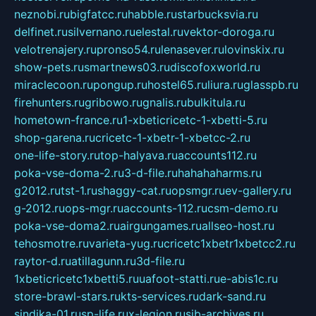
neznobi.ru
bigfatcc.ru
habble.ru
starbucksvia.ru
delfinet.ru
silvernano.ru
elestal.ru
vektor-doroga.ru
velotrenajery.ru
pronso54.ru
lenasever.ru
lovinskix.ru
show-pets.ru
smartnews03.ru
discofoxworld.ru
miraclecoon.ru
pongup.ru
hostel65.ru
liura.ru
glasspb.ru
firehunters.ru
gribowo.ru
gnalis.ru
bulkitula.ru
hometown-france.ru
1-xbeticricetc-1-xbetti-5.ru
shop-garena.ru
cricetc-1-xbetr-1-xbetcc-2.ru
one-life-story.ru
top-halyava.ru
accounts112.ru
poka-vse-doma-2.ru
3-d-file.ru
hahahaharms.ru
g2012.ru
tst-1.ru
shaggy-cat.ru
opsmgr.ru
ev-gallery.ru
g-2012.ru
ops-mgr.ru
accounts-112.ru
csm-demo.ru
poka-vse-doma2.ru
airgungames.ru
allseo-host.ru
tehosmotre.ru
varieta-yug.ru
cricetc1xbetr1xbetcc2.ru
raytor-d.ru
atillagunn.ru
3d-file.ru
1xbeticricetc1xbetti5.ru
uafoot-statti.ru
e-abis1c.ru
store-brawl-stars.ru
kts-services.ru
dark-sand.ru
sindika-01.ru
sp-life.ru
x-legion.ru
sib-archives.ru