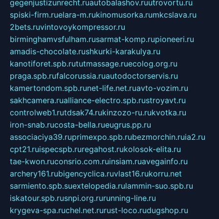
gegenjustizunrecht.ru
autobalashov.ru
utrovortu.ru
spiski-firm.ru
elara-m.ru
kinomusorka.ru
mkcslava.ru
2bets.ru
vintovoykompressor.ru
birminghamvsfulham.ru
sarmat-komp.ru
pioneeri.ru
amadis-chocolate.ru
shkurki-karakulya.ru
kanotiforet.spb.ru
tutmassage.ru
ecolog.org.ru
praga.spb.ru
falcorussia.ru
autodoctorservis.ru
kamertondom.spb.ru
net-life.net.ru
avto-vozim.ru
sakhcamera.ru
alliance-electro.spb.ru
stroyavt.ru
controlweb1.ru
tdsak74.ru
kinzozo-ru.ru
kvotka.ru
iron-snab.ru
costa-bella.ru
eugrus.pp.ru
associaciya39.ru
primexpo.spb.ru
bezmorchin.ru
ia2.ru
cpt21.ru
ispecspb.ru
regahost.ru
kolosok-elita.ru
tae-kwon.ru
consrio.com.ru
insiam.ru
avegainfo.ru
archery161.ru
bigencyclica.ru
vlast16.ru
korru.net
sarmiento.spb.su
extelopedia.ru
lammin-suo.spb.ru
iskatour.spb.ru
snpi.org.ru
running-line.ru
krygeva-spa.ru
chel.net.ru
rust-loco.ru
dugshop.ru