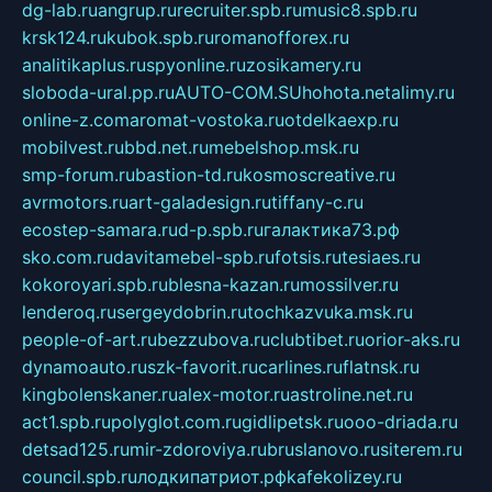
dg-lab.ru
angrup.ru
recruiter.spb.ru
music8.spb.ru
krsk124.ru
kubok.spb.ru
romanofforex.ru
analitikaplus.ru
spyonline.ru
zosikamery.ru
sloboda-ural.pp.ru
AUTO-COM.SU
hohota.net
alimy.ru
online-z.com
aromat-vostoka.ru
otdelkaexp.ru
mobilvest.ru
bbd.net.ru
mebelshop.msk.ru
smp-forum.ru
bastion-td.ru
kosmoscreative.ru
avrmotors.ru
art-galadesign.ru
tiffany-c.ru
ecostep-samara.ru
d-p.spb.ru
галактика73.рф
sko.com.ru
davitamebel-spb.ru
fotsis.ru
tesiaes.ru
kokoroyari.spb.ru
blesna-kazan.ru
mossilver.ru
lenderoq.ru
sergeydobrin.ru
tochkazvuka.msk.ru
people-of-art.ru
bezzubova.ru
clubtibet.ru
orior-aks.ru
dynamoauto.ru
szk-favorit.ru
carlines.ru
flatnsk.ru
kingbolenskaner.ru
alex-motor.ru
astroline.net.ru
act1.spb.ru
polyglot.com.ru
gidlipetsk.ru
ooo-driada.ru
detsad125.ru
mir-zdoroviya.ru
bruslanovo.ru
siterem.ru
council.spb.ru
лодкипатриот.рф
kafekolizey.ru