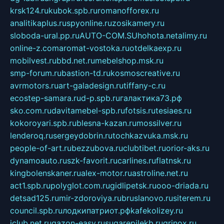
krsk124.ru
kubok.spb.ru
romanofforex.ru
analitikaplus.ru
spyonline.ru
zosikamery.ru
sloboda-ural.pp.ru
AUTO-COM.SU
hohota.net
alimy.ru
online-z.com
aromat-vostoka.ru
otdelkaexp.ru
mobilvest.ru
bbd.net.ru
mebelshop.msk.ru
smp-forum.ru
bastion-td.ru
kosmoscreative.ru
avrmotors.ru
art-galadesign.ru
tiffany-c.ru
ecostep-samara.ru
d-p.spb.ru
галактика73.рф
sko.com.ru
davitamebel-spb.ru
fotsis.ru
tesiaes.ru
kokoroyari.spb.ru
blesna-kazan.ru
mossilver.ru
lenderoq.ru
sergeydobrin.ru
tochkazvuka.msk.ru
people-of-art.ru
bezzubova.ru
clubtibet.ru
orior-aks.ru
dynamoauto.ru
szk-favorit.ru
carlines.ru
flatnsk.ru
kingbolenskaner.ru
alex-motor.ru
astroline.net.ru
act1.spb.ru
polyglot.com.ru
gidlipetsk.ru
ooo-driada.ru
detsad125.ru
mir-zdoroviya.ru
bruslanovo.ru
siterem.ru
council.spb.ru
лодкипатриот.рф
kafekolizey.ru
iclub.net.ru
gazon-easy.ru
sugarepilekb.ru
grinox.ru