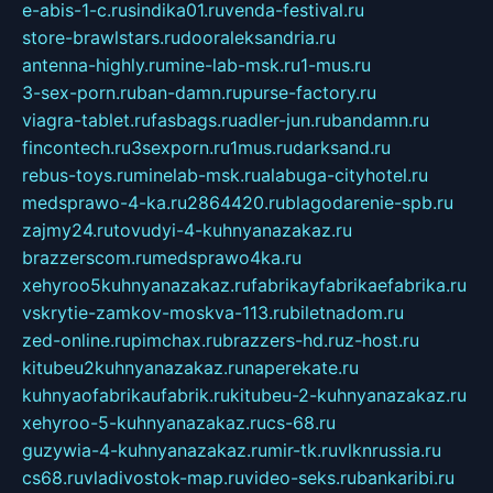
e-abis-1-c.ru
sindika01.ru
venda-festival.ru
store-brawlstars.ru
dooraleksandria.ru
antenna-highly.ru
mine-lab-msk.ru
1-mus.ru
3-sex-porn.ru
ban-damn.ru
purse-factory.ru
viagra-tablet.ru
fasbags.ru
adler-jun.ru
bandamn.ru
fincontech.ru
3sexporn.ru
1mus.ru
darksand.ru
rebus-toys.ru
minelab-msk.ru
alabuga-cityhotel.ru
medsprawo-4-ka.ru
2864420.ru
blagodarenie-spb.ru
zajmy24.ru
tovudyi-4-kuhnyanazakaz.ru
brazzerscom.ru
medsprawo4ka.ru
xehyroo5kuhnyanazakaz.ru
fabrikayfabrikaefabrika.ru
vskrytie-zamkov-moskva-113.ru
biletnadom.ru
zed-online.ru
pimchax.ru
brazzers-hd.ru
z-host.ru
kitubeu2kuhnyanazakaz.ru
naperekate.ru
kuhnyaofabrikaufabrik.ru
kitubeu-2-kuhnyanazakaz.ru
xehyroo-5-kuhnyanazakaz.ru
cs-68.ru
guzywia-4-kuhnyanazakaz.ru
mir-tk.ru
vlknrussia.ru
cs68.ru
vladivostok-map.ru
video-seks.ru
bankaribi.ru