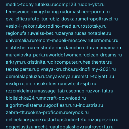
medic-today.ru
taksu.ru
comp123.ru
don-ykt.ru
teensvoice.ru
imgsharing.ru
domashnee-porno.ru
eva-elfie.ru
foto-tur.ru
biz-doska.ru
metropoltravel.ru
veslo-i-yakor.ru
borodino-media.ru
rostotsky.ru
regionufa.ru
weiss-bet.ru
zaryna.ru
casinotablet.ru
universalia.ru
remont-mebeli-moscow.ru
termomur.ru
clubfisher.ru
remstirufa.ru
erdamchi.ru
doramamama.ru
muraviovka-park.ru
worldofwoman.ru
clean-dreams.ru
arkrym.ru
kristinita.ru
dircomputer.ru
healthenter.ru
textexperts.ru
pivnaya-kruzhka.ru
kinofilmy-2021.ru
demolalapaluza.ru
tanyavanya.ru
remstir-tolyatti.ru
msdip.ru
jdol.ru
sokolovr.ru
newtech-spb.ru
rezemkleim.ru
massage-tai.ru
seonub.ru
zvonitut.ru
biolisichka24.ru
mncraft-download.ru
algoritm-sistema.ru
godflesh.ru
ru-industria.ru
zebra-tlt.ru
okna-proficom.ru
erynok.ru
onlinekinospace.ru
startupstudio-fefu.ru
zarges-ru.ru
gegenjustizunrecht.ru
autobalashov.ru
utrovortu.ru