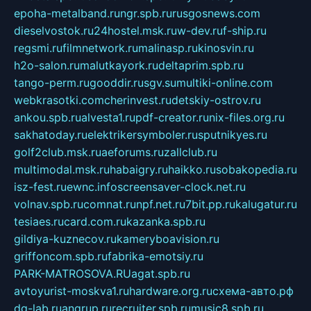
epoha-metalband.ru
ngr.spb.ru
rusgosnews.com
dieselvostok.ru
24hostel.msk.ru
w-dev.ru
f-ship.ru
regsmi.ru
filmnetwork.ru
malinasp.ru
kinosvin.ru
h2o-salon.ru
malutkayork.ru
deltaprim.spb.ru
tango-perm.ru
gooddir.ru
sgv.su
multiki-online.com
webkrasotki.com
cherinvest.ru
detskiy-ostrov.ru
ankou.spb.ru
alvesta1.ru
pdf-creator.ru
nix-files.org.ru
sakhatoday.ru
elektrikersymboler.ru
sputnikyes.ru
golf2club.msk.ru
aeforums.ru
zallclub.ru
multimodal.msk.ru
habaigry.ru
haikko.ru
sobakopedia.ru
isz-fest.ru
ewnc.info
screensaver-clock.net.ru
volnav.spb.ru
comnat.ru
npf.net.ru
7bit.pp.ru
kalugatur.ru
tesiaes.ru
card.com.ru
kazanka.spb.ru
gildiya-kuznecov.ru
kameryboavision.ru
griffoncom.spb.ru
fabrika-emotsiy.ru
PARK-MATROSOVA.RU
agat.spb.ru
avtoyurist-moskva1.ru
hardware.org.ru
схема-авто.рф
dg-lab.ru
angrup.ru
recruiter.spb.ru
music8.spb.ru