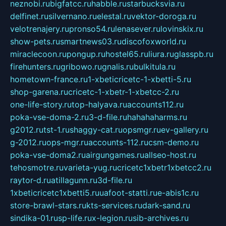
neznobi.ru
bigfatcc.ru
habble.ru
starbucksvia.ru
delfinet.ru
silvernano.ru
elestal.ru
vektor-doroga.ru
velotrenajery.ru
pronso54.ru
lenasever.ru
lovinskix.ru
show-pets.ru
smartnews03.ru
discofoxworld.ru
miraclecoon.ru
pongup.ru
hostel65.ru
liura.ru
glasspb.ru
firehunters.ru
gribowo.ru
gnalis.ru
bulkitula.ru
hometown-france.ru
1-xbeticricetc-1-xbetti-5.ru
shop-garena.ru
cricetc-1-xbetr-1-xbetcc-2.ru
one-life-story.ru
top-halyava.ru
accounts112.ru
poka-vse-doma-2.ru
3-d-file.ru
hahahaharms.ru
g2012.ru
tst-1.ru
shaggy-cat.ru
opsmgr.ru
ev-gallery.ru
g-2012.ru
ops-mgr.ru
accounts-112.ru
csm-demo.ru
poka-vse-doma2.ru
airgungames.ru
allseo-host.ru
tehosmotre.ru
varieta-yug.ru
cricetc1xbetr1xbetcc2.ru
raytor-d.ru
atillagunn.ru
3d-file.ru
1xbeticricetc1xbetti5.ru
uafoot-statti.ru
e-abis1c.ru
store-brawl-stars.ru
kts-services.ru
dark-sand.ru
sindika-01.ru
sp-life.ru
x-legion.ru
sib-archives.ru