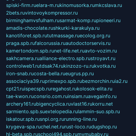
spiski-firm.ru
elara-m.ru
kinomusorka.ru
mkcslava.ru
2bets.ru
vintovoykompressor.ru
birminghamvsfulham.ru
sarmat-komp.ru
pioneeri.ru
amadis-chocolate.ru
shkurki-karakulya.ru
kanotiforet.spb.ru
tutmassage.ru
ecolog.org.ru
praga.spb.ru
falcorussia.ru
autodoctorservis.ru
kamertondom.spb.ru
net-life.net.ru
avto-vozim.ru
sakhcamera.ru
alliance-electro.spb.ru
stroyavt.ru
controlweb1.ru
tdsak74.ru
kinzozo-ru.ru
kvotka.ru
iron-snab.ru
costa-bella.ru
eugrus.pp.ru
associaciya39.ru
primexpo.spb.ru
bezmorchin.ru
ia2.ru
cpt21.ru
ispecspb.ru
regahost.ru
kolosok-elita.ru
tae-kwon.ru
consrio.com.ru
insiam.ru
avegainfo.ru
archery161.ru
bigencyclica.ru
vlast16.ru
korru.net
sarmiento.spb.su
extelopedia.ru
lammin-suo.spb.ru
iskatour.spb.ru
snpi.org.ru
running-line.ru
krygeva-spa.ru
chel.net.ru
rust-loco.ru
dugshop.ru
hl-beta.spb.ru
school494.spb.ru
mymubaby.ru