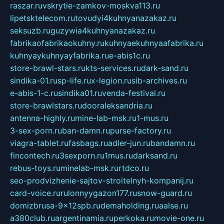
raszar.ru
vskrytie-zamkov-moskva113.ru
lipetsktelecom.ru
tovudyi4kuhnyanazakaz.ru
seksuzb.ru
guzywia4kuhnyanazakaz.ru
fabrikaofabrikaokuhny.ru
kuhnyaekuhnyaafabrika.ru
kuhnyaykuhnyayfabrika.ru
e-abis1c.ru
store-brawl-stars.ru
kts-services.ru
dark-sand.ru
sindika-01.ru
sp-life.ru
x-legion.ru
sib-archives.ru
e-abis-1-c.ru
sindika01.ru
venda-festival.ru
store-brawlstars.ru
dooraleksandria.ru
antenna-highly.ru
mine-lab-msk.ru
1-mus.ru
3-sex-porn.ru
ban-damn.ru
purse-factory.ru
viagra-tablet.ru
fasbags.ru
adler-jun.ru
bandamn.ru
fincontech.ru
3sexporn.ru
1mus.ru
darksand.ru
rebus-toys.ru
minelab-msk.ru
rtdco.ru
seo-prodvizhenie-sajtov-stroitelnyh-kompanij.ru
card-voice.ru
rulonnyygazon177.ru
snow-guard.ru
domizbrusa-9x12spb.ru
demaholding.ru
aalse.ru
a380club.ru
argentinamia.ru
perkoka.ru
movie-one.ru