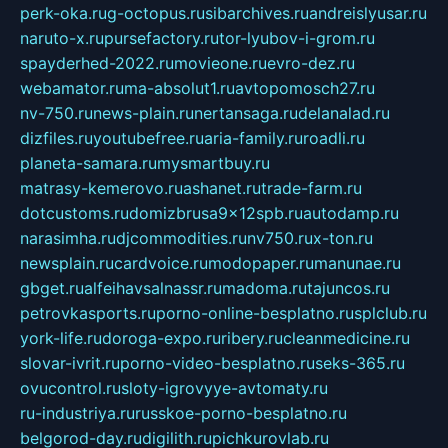
perk-oka.ru
g-octopus.ru
sibarchives.ru
andreislyusar.ru
naruto-x.ru
pursefactory.ru
tor-lyubov-i-grom.ru
spayderhed-2022.ru
movieone.ru
evro-dez.ru
webamator.ru
ma-absolut1.ru
avtopomosch27.ru
nv-750.ru
news-plain.ru
nertansaga.ru
delanalad.ru
dizfiles.ru
youtubefree.ru
aria-family.ru
roadli.ru
planeta-samara.ru
mysmartbuy.ru
matrasy-kemerovo.ru
ashanet.ru
trade-farm.ru
dotcustoms.ru
domizbrusa9x12spb.ru
autodamp.ru
narasimha.ru
djcommodities.ru
nv750.ru
x-ton.ru
newsplain.ru
cardvoice.ru
modopaper.ru
manunae.ru
gbget.ru
alfeihavsalnassr.ru
madoma.ru
tajuncos.ru
petrovkasports.ru
porno-online-besplatno.ru
splclub.ru
york-life.ru
doroga-expo.ru
ribery.ru
cleanmedicine.ru
slovar-ivrit.ru
porno-video-besplatno.ru
seks-365.ru
ovucontrol.ru
sloty-igrovyye-avtomaty.ru
ru-industriya.ru
russkoe-porno-besplatno.ru
belgorod-day.ru
digilith.ru
pichkurovlab.ru