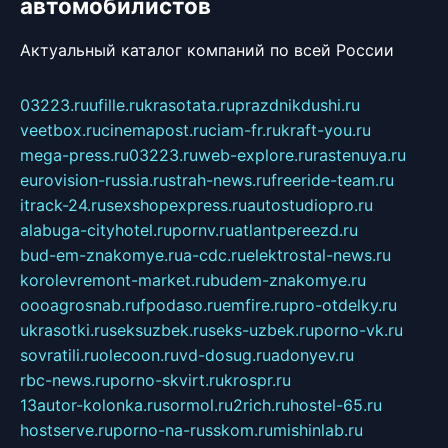
автомобилистов
Актуальный каталог компаний по всей России
03223.ru
ufille.ru
krasotata.ru
prazdnikdushi.ru
veetbox.ru
cinemapost.ru
ciam-fr.ru
kraft-you.ru
mega-press.ru
03223.ru
web-explore.ru
rastenuya.ru
eurovision-russia.ru
strah-news.ru
freeride-team.ru
itrack-24.ru
sexshopexpress.ru
autostudiopro.ru
alabuga-cityhotel.ru
pornv.ru
atlantpereezd.ru
bud-em-znakomye.ru
a-cdc.ru
elektrostal-news.ru
korolevremont-market.ru
budem-znakomye.ru
oooagrosnab.ru
fpodaso.ru
emfire.ru
pro-otdelky.ru
ukrasotki.ru
seksuzbek.ru
seks-uzbek.ru
porno-vk.ru
sovratili.ru
olecoon.ru
vd-dosug.ru
adonyev.ru
rbc-news.ru
porno-skvirt.ru
krospr.ru
13autor-kolonka.ru
sormol.ru
2rich.ru
hostel-65.ru
hostserve.ru
porno-na-russkom.ru
mishinlab.ru