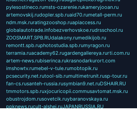
pylesostineco.ru
msts-ozarenie.ru
kameryjooan.ru
artemovskij.ru
dopler.spb.ru
aid70.ru
metall-perm.ru
ndm.msk.ru
ratingzooshop.ru
apiaccess.ru
globalautotrade.info
bezverhovskoe.ru
drsschool.ru
ZOOSMART.SPB.RU
dalakony.ru
medikijob.ru
remontt.spb.ru
photostudia.spb.ru
myragon.ru
terramia.ru
academy62.ru
gardengallereya.ru
rti.com.ru
artem-news.ru
biserinca.ru
krasnodarkurort.com
imshowtv.ru
mebel-v-tule.ru
mobtopik.ru
pcsecurity.net.ru
tool-sib.ru
multimetrunit.ru
sp-tour.ru
fan-cs.ru
santeh-russia.ru
symbian9.net.ru
DSHAIR.RU
tmmotors.spb.ru
xjocuricopii.com
musavtomat.msk.ru
obustrojdom.ru
sovetcik.ru
ybaranovskaya.ru
ppknews.ru
cult-alshei.ru
JAPANRUSSIA.RU
proekciyamebel.ru
imper-finans.ru
rim.org.ru
glamourai.ru
brassminus.ru
zabor-pro.ru
ftn.pp.ru
dorogoe58.ru
laimengpacker.ru
kuzova-zapchasti.ru
sageerp.ru
taxodrom.ru
dsrazvitie.ru
hardcity.net.ru