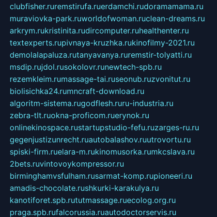
clubfisher.ru
remstirufa.ru
erdamchi.ru
doramamama.ru
muraviovka-park.ru
worldofwoman.ru
clean-dreams.ru
arkrym.ru
kristinita.ru
dircomputer.ru
healthenter.ru
textexperts.ru
pivnaya-kruzhka.ru
kinofilmy-2021.ru
demolalapaluza.ru
tanyavanya.ru
remstir-tolyatti.ru
msdip.ru
jdol.ru
sokolovr.ru
newtech-spb.ru
rezemkleim.ru
massage-tai.ru
seonub.ru
zvonitut.ru
biolisichka24.ru
mncraft-download.ru
algoritm-sistema.ru
godflesh.ru
ru-industria.ru
zebra-tlt.ru
okna-proficom.ru
erynok.ru
onlinekinospace.ru
startupstudio-fefu.ru
zarges-ru.ru
gegenjustizunrecht.ru
autobalashov.ru
utrovortu.ru
spiski-firm.ru
elara-m.ru
kinomusorka.ru
mkcslava.ru
2bets.ru
vintovoykompressor.ru
birminghamvsfulham.ru
sarmat-komp.ru
pioneeri.ru
amadis-chocolate.ru
shkurki-karakulya.ru
kanotiforet.spb.ru
tutmassage.ru
ecolog.org.ru
praga.spb.ru
falcorussia.ru
autodoctorservis.ru