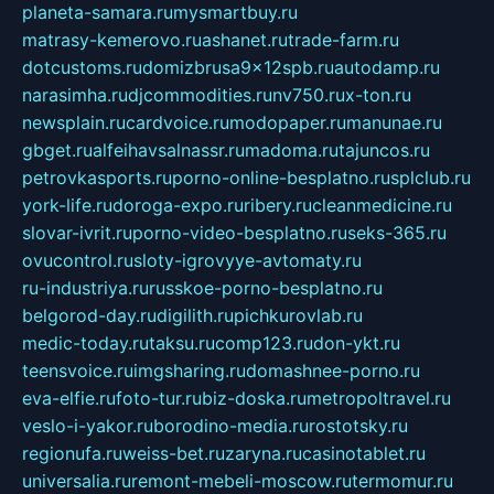
planeta-samara.ru
mysmartbuy.ru
matrasy-kemerovo.ru
ashanet.ru
trade-farm.ru
dotcustoms.ru
domizbrusa9x12spb.ru
autodamp.ru
narasimha.ru
djcommodities.ru
nv750.ru
x-ton.ru
newsplain.ru
cardvoice.ru
modopaper.ru
manunae.ru
gbget.ru
alfeihavsalnassr.ru
madoma.ru
tajuncos.ru
petrovkasports.ru
porno-online-besplatno.ru
splclub.ru
york-life.ru
doroga-expo.ru
ribery.ru
cleanmedicine.ru
slovar-ivrit.ru
porno-video-besplatno.ru
seks-365.ru
ovucontrol.ru
sloty-igrovyye-avtomaty.ru
ru-industriya.ru
russkoe-porno-besplatno.ru
belgorod-day.ru
digilith.ru
pichkurovlab.ru
medic-today.ru
taksu.ru
comp123.ru
don-ykt.ru
teensvoice.ru
imgsharing.ru
domashnee-porno.ru
eva-elfie.ru
foto-tur.ru
biz-doska.ru
metropoltravel.ru
veslo-i-yakor.ru
borodino-media.ru
rostotsky.ru
regionufa.ru
weiss-bet.ru
zaryna.ru
casinotablet.ru
universalia.ru
remont-mebeli-moscow.ru
termomur.ru