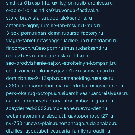
sindika-01.ru
sp-life.ru
x-legion.ru
sib-archives.ru
e-abis-1-c.ru
sindika01.ru
venda-festival.ru
store-brawlstars.ru
dooraleksandria.ru
antenna-highly.ru
mine-lab-msk.ru
1-mus.ru
3-sex-porn.ru
ban-damn.ru
purse-factory.ru
viagra-tablet.ru
fasbags.ru
adler-jun.ru
bandamn.ru
fincontech.ru
3sexporn.ru
1mus.ru
darksand.ru
rebus-toys.ru
minelab-msk.ru
rtdco.ru
seo-prodvizhenie-sajtov-stroitelnyh-kompanij.ru
card-voice.ru
rulonnyygazon177.ru
snow-guard.ru
domizbrusa-9x12spb.ru
demaholding.ru
aalse.ru
a380club.ru
argentinamia.ru
perkoka.ru
movie-one.ru
perk-oka.ru
g-octopus.ru
sibarchives.ru
andreislyusar.ru
naruto-x.ru
pursefactory.ru
tor-lyubov-i-grom.ru
spayderhed-2022.ru
movieone.ru
evro-dez.ru
webamator.ru
ma-absolut1.ru
avtopomosch27.ru
nv-750.ru
news-plain.ru
nertansaga.ru
delanalad.ru
dizfiles.ru
youtubefree.ru
aria-family.ru
roadli.ru