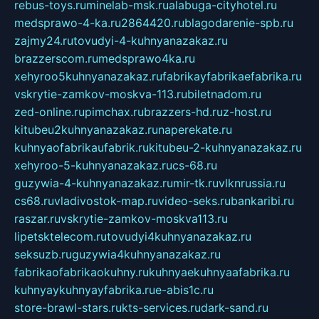
rebus-toys.ru
minelab-msk.ru
alabuga-cityhotel.ru
medsprawo-4-ka.ru
2864420.ru
blagodarenie-spb.ru
zajmy24.ru
tovudyi-4-kuhnyanazakaz.ru
brazzerscom.ru
medsprawo4ka.ru
xehyroo5kuhnyanazakaz.ru
fabrikayfabrikaefabrika.ru
vskrytie-zamkov-moskva-113.ru
biletnadom.ru
zed-online.ru
pimchax.ru
brazzers-hd.ru
z-host.ru
kitubeu2kuhnyanazakaz.ru
naperekate.ru
kuhnyaofabrikaufabrik.ru
kitubeu-2-kuhnyanazakaz.ru
xehyroo-5-kuhnyanazakaz.ru
cs-68.ru
guzywia-4-kuhnyanazakaz.ru
mir-tk.ru
vlknrussia.ru
cs68.ru
vladivostok-map.ru
video-seks.ru
bankaribi.ru
raszar.ru
vskrytie-zamkov-moskva113.ru
lipetsktelecom.ru
tovudyi4kuhnyanazakaz.ru
seksuzb.ru
guzywia4kuhnyanazakaz.ru
fabrikaofabrikaokuhny.ru
kuhnyaekuhnyaafabrika.ru
kuhnyaykuhnyayfabrika.ru
e-abis1c.ru
store-brawl-stars.ru
kts-services.ru
dark-sand.ru