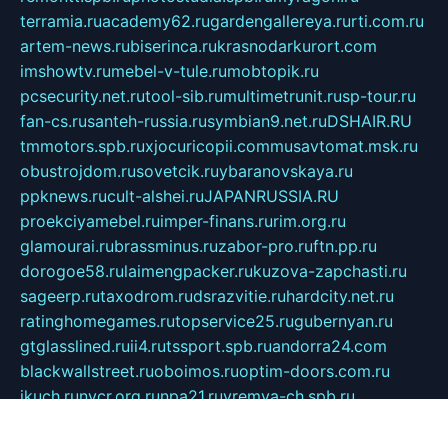
terramia.ru
academy62.ru
gardengallereya.ru
rti.com.ru
artem-news.ru
biserinca.ru
krasnodarkurort.com
imshowtv.ru
mebel-v-tule.ru
mobtopik.ru
pcsecurity.net.ru
tool-sib.ru
multimetrunit.ru
sp-tour.ru
fan-cs.ru
santeh-russia.ru
symbian9.net.ru
DSHAIR.RU
tmmotors.spb.ru
xjocuricopii.com
musavtomat.msk.ru
obustrojdom.ru
sovetcik.ru
ybaranovskaya.ru
ppknews.ru
cult-alshei.ru
JAPANRUSSIA.RU
proekciyamebel.ru
imper-finans.ru
rim.org.ru
glamourai.ru
brassminus.ru
zabor-pro.ru
ftn.pp.ru
dorogoe58.ru
laimengpacker.ru
kuzova-zapchasti.ru
sageerp.ru
taxodrom.ru
dsrazvitie.ru
hardcity.net.ru
ratinghomegames.ru
topservice25.ru
gubernyan.ru
gtglasslined.ru
ii4.ru
tssport.spb.ru
andorra24.com
blackwallstreet.ru
oboimos.ru
optim-doors.com.ru
ikuch.ru
nycr.org.ru
npa21.ru
vremya-ch.spb.ru
desert000.ru
ivtorgi.ru
ifiori.ru
catalog-statei.ru
dcv.org.ru
spetsmaster174.ru
ipkameryhiseeu.ru