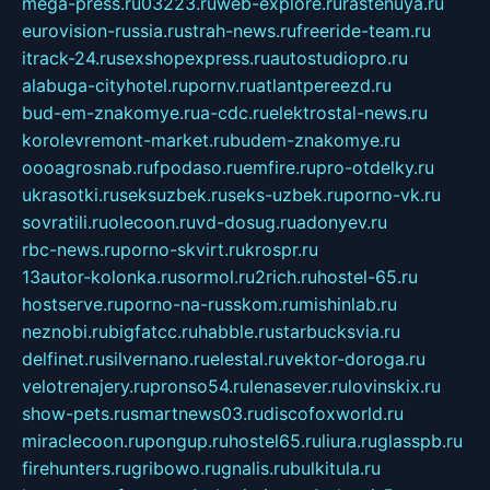
mega-press.ru
03223.ru
web-explore.ru
rastenuya.ru
eurovision-russia.ru
strah-news.ru
freeride-team.ru
itrack-24.ru
sexshopexpress.ru
autostudiopro.ru
alabuga-cityhotel.ru
pornv.ru
atlantpereezd.ru
bud-em-znakomye.ru
a-cdc.ru
elektrostal-news.ru
korolevremont-market.ru
budem-znakomye.ru
oooagrosnab.ru
fpodaso.ru
emfire.ru
pro-otdelky.ru
ukrasotki.ru
seksuzbek.ru
seks-uzbek.ru
porno-vk.ru
sovratili.ru
olecoon.ru
vd-dosug.ru
adonyev.ru
rbc-news.ru
porno-skvirt.ru
krospr.ru
13autor-kolonka.ru
sormol.ru
2rich.ru
hostel-65.ru
hostserve.ru
porno-na-russkom.ru
mishinlab.ru
neznobi.ru
bigfatcc.ru
habble.ru
starbucksvia.ru
delfinet.ru
silvernano.ru
elestal.ru
vektor-doroga.ru
velotrenajery.ru
pronso54.ru
lenasever.ru
lovinskix.ru
show-pets.ru
smartnews03.ru
discofoxworld.ru
miraclecoon.ru
pongup.ru
hostel65.ru
liura.ru
glasspb.ru
firehunters.ru
gribowo.ru
gnalis.ru
bulkitula.ru