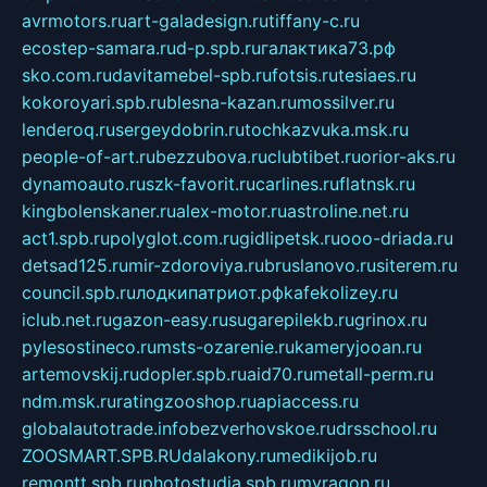
avrmotors.ru
art-galadesign.ru
tiffany-c.ru
ecostep-samara.ru
d-p.spb.ru
галактика73.рф
sko.com.ru
davitamebel-spb.ru
fotsis.ru
tesiaes.ru
kokoroyari.spb.ru
blesna-kazan.ru
mossilver.ru
lenderoq.ru
sergeydobrin.ru
tochkazvuka.msk.ru
people-of-art.ru
bezzubova.ru
clubtibet.ru
orior-aks.ru
dynamoauto.ru
szk-favorit.ru
carlines.ru
flatnsk.ru
kingbolenskaner.ru
alex-motor.ru
astroline.net.ru
act1.spb.ru
polyglot.com.ru
gidlipetsk.ru
ooo-driada.ru
detsad125.ru
mir-zdoroviya.ru
bruslanovo.ru
siterem.ru
council.spb.ru
лодкипатриот.рф
kafekolizey.ru
iclub.net.ru
gazon-easy.ru
sugarepilekb.ru
grinox.ru
pylesostineco.ru
msts-ozarenie.ru
kameryjooan.ru
artemovskij.ru
dopler.spb.ru
aid70.ru
metall-perm.ru
ndm.msk.ru
ratingzooshop.ru
apiaccess.ru
globalautotrade.info
bezverhovskoe.ru
drsschool.ru
ZOOSMART.SPB.RU
dalakony.ru
medikijob.ru
remontt.spb.ru
photostudia.spb.ru
myragon.ru