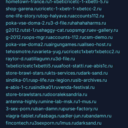
hometown-france.ru
1-xbeticricetc-1-xbetti-5.ru
shop-garena.ru
cricetc-1-xbetr-1-xbetcc-2.ru
one-life-story.ru
top-halyava.ru
accounts112.ru
poka-vse-doma-2.ru
3-d-file.ru
hahahaharms.ru
g2012.ru
tst-1.ru
shaggy-cat.ru
opsmgr.ru
ev-gallery.ru
g-2012.ru
ops-mgr.ru
accounts-112.ru
csm-demo.ru
poka-vse-doma2.ru
airgungames.ru
allseo-host.ru
tehosmotre.ru
varieta-yug.ru
cricetc1xbetr1xbetcc2.ru
raytor-d.ru
atillagunn.ru
3d-file.ru
1xbeticricetc1xbetti5.ru
uafoot-statti.ru
e-abis1c.ru
store-brawl-stars.ru
kts-services.ru
dark-sand.ru
sindika-01.ru
sp-life.ru
x-legion.ru
sib-archives.ru
e-abis-1-c.ru
sindika01.ru
venda-festival.ru
store-brawlstars.ru
dooraleksandria.ru
antenna-highly.ru
mine-lab-msk.ru
1-mus.ru
3-sex-porn.ru
ban-damn.ru
purse-factory.ru
viagra-tablet.ru
fasbags.ru
adler-jun.ru
bandamn.ru
fincontech.ru
3sexporn.ru
1mus.ru
darksand.ru