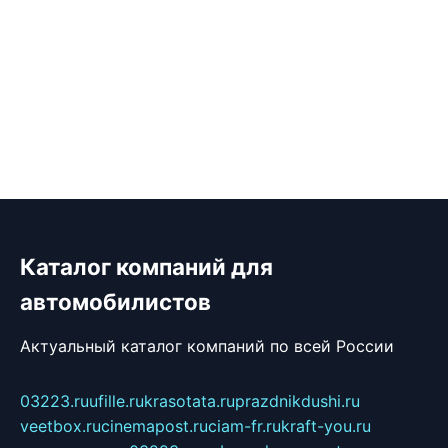
Каталог компаний для
автомобилистов
Актуальный каталог компаний по всей России
03223.ru
ufille.ru
krasotata.ru
prazdnikdushi.ru
veetbox.ru
cinemapost.ru
ciam-fr.ru
kraft-you.ru