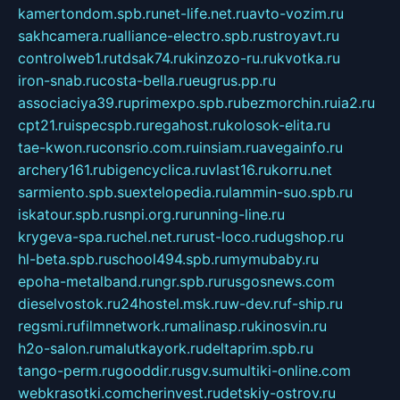
kamertondom.spb.ru
net-life.net.ru
avto-vozim.ru
sakhcamera.ru
alliance-electro.spb.ru
stroyavt.ru
controlweb1.ru
tdsak74.ru
kinzozo-ru.ru
kvotka.ru
iron-snab.ru
costa-bella.ru
eugrus.pp.ru
associaciya39.ru
primexpo.spb.ru
bezmorchin.ru
ia2.ru
cpt21.ru
ispecspb.ru
regahost.ru
kolosok-elita.ru
tae-kwon.ru
consrio.com.ru
insiam.ru
avegainfo.ru
archery161.ru
bigencyclica.ru
vlast16.ru
korru.net
sarmiento.spb.su
extelopedia.ru
lammin-suo.spb.ru
iskatour.spb.ru
snpi.org.ru
running-line.ru
krygeva-spa.ru
chel.net.ru
rust-loco.ru
dugshop.ru
hl-beta.spb.ru
school494.spb.ru
mymubaby.ru
epoha-metalband.ru
ngr.spb.ru
rusgosnews.com
dieselvostok.ru
24hostel.msk.ru
w-dev.ru
f-ship.ru
regsmi.ru
filmnetwork.ru
malinasp.ru
kinosvin.ru
h2o-salon.ru
malutkayork.ru
deltaprim.spb.ru
tango-perm.ru
gooddir.ru
sgv.su
multiki-online.com
webkrasotki.com
cherinvest.ru
detskiy-ostrov.ru