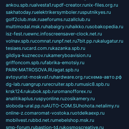
ankou.spb.ru
alvesta1.ru
pdf-creator.ru
nix-files.org.ru
sakhatoday.ru
elektrikersymboler.ru
sputnikyes.ru
golf2club.msk.ru
aeforums.ru
zallclub.ru
multimodal.msk.ru
habaigry.ru
haikko.ru
sobakopedia.ru
isz-fest.ru
ewnc.info
screensaver-clock.net.ru
volnav.spb.ru
comnat.ru
npf.net.ru
7bit.pp.ru
kalugatur.ru
tesiaes.ru
card.com.ru
kazanka.spb.ru
gildiya-kuznecov.ru
kameryboavision.ru
griffoncom.spb.ru
fabrika-emotsiy.ru
PARK-MATROSOVA.RU
agat.spb.ru
avtoyurist-moskva1.ru
hardware.org.ru
схема-авто.рф
dg-lab.ru
angrup.ru
recruiter.spb.ru
music8.spb.ru
krsk124.ru
kubok.spb.ru
romanofforex.ru
analitikaplus.ru
spyonline.ru
zosikamery.ru
sloboda-ural.pp.ru
AUTO-COM.SU
hohota.net
alimy.ru
online-z.com
aromat-vostoka.ru
otdelkaexp.ru
mobilvest.ru
bbd.net.ru
mebelshop.msk.ru
smp-forum.ru
bastion-td.ru
kosmoscreative.ru