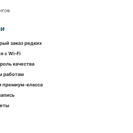
нтов
ми
рый заказ редких
 с Wi‑Fi
роль качества
м работам
м премиум-класса
запись
меты