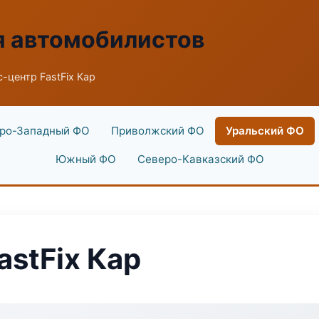
я автомобилистов
-центр FastFix Кар
ро-Западный ФО
Приволжский ФО
Уральский ФО
Южный ФО
Северо-Кавказский ФО
astFix Кар