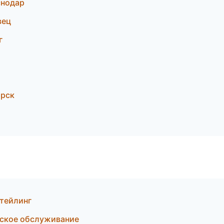
снодар
вец
г
орск
етейлинг
ческое обслуживание