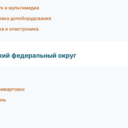
ук и мультимедиа
новка допоборудования
ка и электроника
ский федеральный округ
невартовск
ень