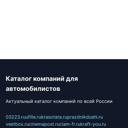
Каталог компаний для
автомобилистов
Актуальный каталог компаний по всей России
03223.ru
ufille.ru
krasotata.ru
prazdnikdushi.ru
veetbox.ru
cinemapost.ru
ciam-fr.ru
kraft-you.ru