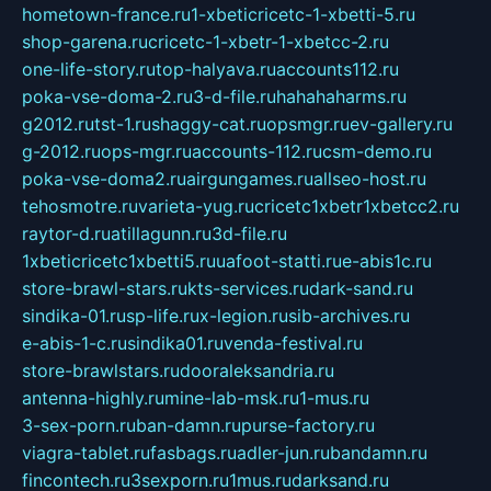
hometown-france.ru
1-xbeticricetc-1-xbetti-5.ru
shop-garena.ru
cricetc-1-xbetr-1-xbetcc-2.ru
one-life-story.ru
top-halyava.ru
accounts112.ru
poka-vse-doma-2.ru
3-d-file.ru
hahahaharms.ru
g2012.ru
tst-1.ru
shaggy-cat.ru
opsmgr.ru
ev-gallery.ru
g-2012.ru
ops-mgr.ru
accounts-112.ru
csm-demo.ru
poka-vse-doma2.ru
airgungames.ru
allseo-host.ru
tehosmotre.ru
varieta-yug.ru
cricetc1xbetr1xbetcc2.ru
raytor-d.ru
atillagunn.ru
3d-file.ru
1xbeticricetc1xbetti5.ru
uafoot-statti.ru
e-abis1c.ru
store-brawl-stars.ru
kts-services.ru
dark-sand.ru
sindika-01.ru
sp-life.ru
x-legion.ru
sib-archives.ru
e-abis-1-c.ru
sindika01.ru
venda-festival.ru
store-brawlstars.ru
dooraleksandria.ru
antenna-highly.ru
mine-lab-msk.ru
1-mus.ru
3-sex-porn.ru
ban-damn.ru
purse-factory.ru
viagra-tablet.ru
fasbags.ru
adler-jun.ru
bandamn.ru
fincontech.ru
3sexporn.ru
1mus.ru
darksand.ru