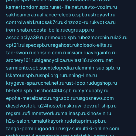
kamertondom.spb.ru
net-life.net.ru
avto-vozim.ru
sakhcamera.ru
alliance-electro.spb.ru
stroyavt.ru
controlweb1.ru
tdsak74.ru
kinzozo-ru.ru
kvotka.ru
iron-snab.ru
costa-bella.ru
eugrus.pp.ru
associaciya39.ru
primexpo.spb.ru
bezmorchin.ru
ia2.ru
cpt21.ru
ispecspb.ru
regahost.ru
kolosok-elita.ru
tae-kwon.ru
consrio.com.ru
insiam.ru
avegainfo.ru
archery161.ru
bigencyclica.ru
vlast16.ru
korru.net
sarmiento.spb.su
extelopedia.ru
lammin-suo.spb.ru
iskatour.spb.ru
snpi.org.ru
running-line.ru
krygeva-spa.ru
chel.net.ru
rust-loco.ru
dugshop.ru
hl-beta.spb.ru
school494.spb.ru
mymubaby.ru
epoha-metalband.ru
ngr.spb.ru
rusgosnews.com
dieselvostok.ru
24hostel.msk.ru
w-dev.ru
f-ship.ru
regsmi.ru
filmnetwork.ru
malinasp.ru
kinosvin.ru
h2o-salon.ru
malutkayork.ru
deltaprim.spb.ru
tango-perm.ru
gooddir.ru
sgv.su
multiki-online.com