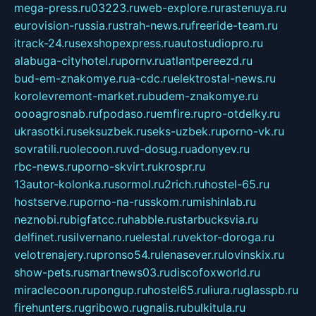
mega-press.ru
03223.ru
web-explore.ru
rastenuya.ru
eurovision-russia.ru
strah-news.ru
freeride-team.ru
itrack-24.ru
sexshopexpress.ru
autostudiopro.ru
alabuga-cityhotel.ru
pornv.ru
atlantpereezd.ru
bud-em-znakomye.ru
a-cdc.ru
elektrostal-news.ru
korolevremont-market.ru
budem-znakomye.ru
oooagrosnab.ru
fpodaso.ru
emfire.ru
pro-otdelky.ru
ukrasotki.ru
seksuzbek.ru
seks-uzbek.ru
porno-vk.ru
sovratili.ru
olecoon.ru
vd-dosug.ru
adonyev.ru
rbc-news.ru
porno-skvirt.ru
krospr.ru
13autor-kolonka.ru
sormol.ru
2rich.ru
hostel-65.ru
hostserve.ru
porno-na-russkom.ru
mishinlab.ru
neznobi.ru
bigfatcc.ru
habble.ru
starbucksvia.ru
delfinet.ru
silvernano.ru
elestal.ru
vektor-doroga.ru
velotrenajery.ru
pronso54.ru
lenasever.ru
lovinskix.ru
show-pets.ru
smartnews03.ru
discofoxworld.ru
miraclecoon.ru
pongup.ru
hostel65.ru
liura.ru
glasspb.ru
firehunters.ru
gribowo.ru
gnalis.ru
bulkitula.ru