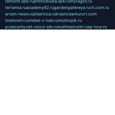
remontt.spb.ru
photostudia.spb.ru
myragon.ru
terramia.ru
academy62.ru
gardengallereya.ru
rti.com.ru
artem-news.ru
biserinca.ru
krasnodarkurort.com
imshowtv.ru
mebel-v-tule.ru
mobtopik.ru
pcsecurity.net.ru
tool-sib.ru
multimetrunit.ru
sp-tour.ru
fan-cs.ru
santeh-russia.ru
symbian9.net.ru
DSHAIR.RU
tmmotors.spb.ru
xjocuricopii.com
musavtomat.msk.ru
obustrojdom.ru
sovetcik.ru
ybaranovskaya.ru
ppknews.ru
cult-alshei.ru
JAPANRUSSIA.RU
proekciyamebel.ru
imper-finans.ru
rim.org.ru
glamourai.ru
brassminus.ru
zabor-pro.ru
ftn.pp.ru
dorogoe58.ru
laimengpacker.ru
kuzova-zapchasti.ru
sageerp.ru
taxodrom.ru
dsrazvitie.ru
hardcity.net.ru
ratinghomegames.ru
topservice25.ru
gubernyan.ru
gtglasslined.ru
ii4.ru
tssport.spb.ru
andorra24.com
blackwallstreet.ru
oboimos.ru
optim-doors.com.ru
ikuch.ru
nycr.org.ru
npa21.ru
vremya-ch.spb.ru
desert000.ru
ivtorgi.ru
ifiori.ru
catalog-statei.ru