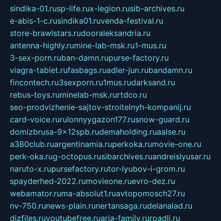
sindika-01.ru
sp-life.ru
x-legion.ru
sib-archives.ru
e-abis-1-c.ru
sindika01.ru
venda-festival.ru
store-brawlstars.ru
dooraleksandria.ru
antenna-highly.ru
mine-lab-msk.ru
1-mus.ru
3-sex-porn.ru
ban-damn.ru
purse-factory.ru
viagra-tablet.ru
fasbags.ru
adler-jun.ru
bandamn.ru
fincontech.ru
3sexporn.ru
1mus.ru
darksand.ru
rebus-toys.ru
minelab-msk.ru
rtdco.ru
seo-prodvizhenie-sajtov-stroitelnyh-kompanij.ru
card-voice.ru
rulonnyygazon177.ru
snow-guard.ru
domizbrusa-9x12spb.ru
demaholding.ru
aalse.ru
a380club.ru
argentinamia.ru
perkoka.ru
movie-one.ru
perk-oka.ru
g-octopus.ru
sibarchives.ru
andreislyusar.ru
naruto-x.ru
pursefactory.ru
tor-lyubov-i-grom.ru
spayderhed-2022.ru
movieone.ru
evro-dez.ru
webamator.ru
ma-absolut1.ru
avtopomosch27.ru
nv-750.ru
news-plain.ru
nertansaga.ru
delanalad.ru
dizfiles.ru
youtubefree.ru
aria-family.ru
roadli.ru