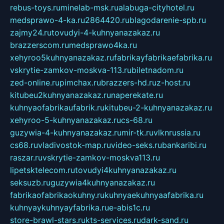
rebus-toys.ru
minelab-msk.ru
alabuga-cityhotel.ru
medsprawo-4-ka.ru
2864420.ru
blagodarenie-spb.ru
zajmy24.ru
tovudyi-4-kuhnyanazakaz.ru
brazzerscom.ru
medsprawo4ka.ru
xehyroo5kuhnyanazakaz.ru
fabrikayfabrikaefabrika.ru
vskrytie-zamkov-moskva-113.ru
biletnadom.ru
zed-online.ru
pimchax.ru
brazzers-hd.ru
z-host.ru
kitubeu2kuhnyanazakaz.ru
naperekate.ru
kuhnyaofabrikaufabrik.ru
kitubeu-2-kuhnyanazakaz.ru
xehyroo-5-kuhnyanazakaz.ru
cs-68.ru
guzywia-4-kuhnyanazakaz.ru
mir-tk.ru
vlknrussia.ru
cs68.ru
vladivostok-map.ru
video-seks.ru
bankaribi.ru
raszar.ru
vskrytie-zamkov-moskva113.ru
lipetsktelecom.ru
tovudyi4kuhnyanazakaz.ru
seksuzb.ru
guzywia4kuhnyanazakaz.ru
fabrikaofabrikaokuhny.ru
kuhnyaekuhnyaafabrika.ru
kuhnyaykuhnyayfabrika.ru
e-abis1c.ru
store-brawl-stars.ru
kts-services.ru
dark-sand.ru