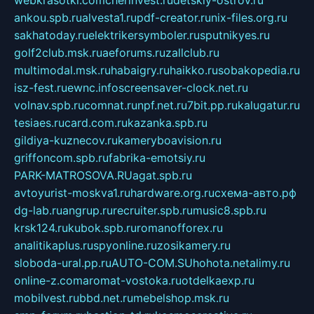
webkrasotki.com
cherinvest.ru
detskiy-ostrov.ru
ankou.spb.ru
alvesta1.ru
pdf-creator.ru
nix-files.org.ru
sakhatoday.ru
elektrikersymboler.ru
sputnikyes.ru
golf2club.msk.ru
aeforums.ru
zallclub.ru
multimodal.msk.ru
habaigry.ru
haikko.ru
sobakopedia.ru
isz-fest.ru
ewnc.info
screensaver-clock.net.ru
volnav.spb.ru
comnat.ru
npf.net.ru
7bit.pp.ru
kalugatur.ru
tesiaes.ru
card.com.ru
kazanka.spb.ru
gildiya-kuznecov.ru
kameryboavision.ru
griffoncom.spb.ru
fabrika-emotsiy.ru
PARK-MATROSOVA.RU
agat.spb.ru
avtoyurist-moskva1.ru
hardware.org.ru
схема-авто.рф
dg-lab.ru
angrup.ru
recruiter.spb.ru
music8.spb.ru
krsk124.ru
kubok.spb.ru
romanofforex.ru
analitikaplus.ru
spyonline.ru
zosikamery.ru
sloboda-ural.pp.ru
AUTO-COM.SU
hohota.net
alimy.ru
online-z.com
aromat-vostoka.ru
otdelkaexp.ru
mobilvest.ru
bbd.net.ru
mebelshop.msk.ru