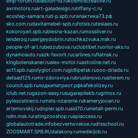
smp-forum.ru
bastion-td.ru
kosmoscreative.ru
avrmotors.ru
art-galadesign.ru
tiffany-c.ru
ecostep-samara.ru
d-p.spb.ru
галактика73.рф
sko.com.ru
davitamebel-spb.ru
fotsis.ru
tesiaes.ru
kokoroyari.spb.ru
blesna-kazan.ru
mossilver.ru
lenderoq.ru
sergeydobrin.ru
tochkazvuka.msk.ru
people-of-art.ru
bezzubova.ru
clubtibet.ru
orior-aks.ru
dynamoauto.ru
szk-favorit.ru
carlines.ru
flatnsk.ru
kingbolenskaner.ru
alex-motor.ru
astroline.net.ru
act1.spb.ru
polyglot.com.ru
gidlipetsk.ru
ooo-driada.ru
detsad125.ru
mir-zdoroviya.ru
bruslanovo.ru
siterem.ru
council.spb.ru
лодкипатриот.рф
kafekolizey.ru
iclub.net.ru
gazon-easy.ru
sugarepilekb.ru
grinox.ru
pylesostineco.ru
msts-ozarenie.ru
kameryjooan.ru
artemovskij.ru
dopler.spb.ru
aid70.ru
metall-perm.ru
ndm.msk.ru
ratingzooshop.ru
apiaccess.ru
globalautotrade.info
bezverhovskoe.ru
drsschool.ru
ZOOSMART.SPB.RU
dalakony.ru
medikijob.ru