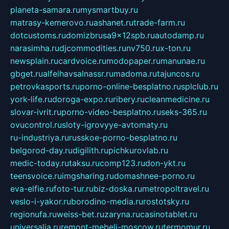
planeta-samara.ru
mysmartbuy.ru
matrasy-kemerovo.ru
ashanet.ru
trade-farm.ru
dotcustoms.ru
domizbrusa9x12spb.ru
autodamp.ru
narasimha.ru
djcommodities.ru
nv750.ru
x-ton.ru
newsplain.ru
cardvoice.ru
modopaper.ru
manunae.ru
gbget.ru
alfeihavsalnassr.ru
madoma.ru
tajuncos.ru
petrovkasports.ru
porno-online-besplatno.ru
splclub.ru
york-life.ru
doroga-expo.ru
ribery.ru
cleanmedicine.ru
slovar-ivrit.ru
porno-video-besplatno.ru
seks-365.ru
ovucontrol.ru
sloty-igrovyye-avtomaty.ru
ru-industriya.ru
russkoe-porno-besplatno.ru
belgorod-day.ru
digilith.ru
pichkurovlab.ru
medic-today.ru
taksu.ru
comp123.ru
don-ykt.ru
teensvoice.ru
imgsharing.ru
domashnee-porno.ru
eva-elfie.ru
foto-tur.ru
biz-doska.ru
metropoltravel.ru
veslo-i-yakor.ru
borodino-media.ru
rostotsky.ru
regionufa.ru
weiss-bet.ru
zaryna.ru
casinotablet.ru
universalia.ru
remont-mebeli-moscow.ru
termomur.ru