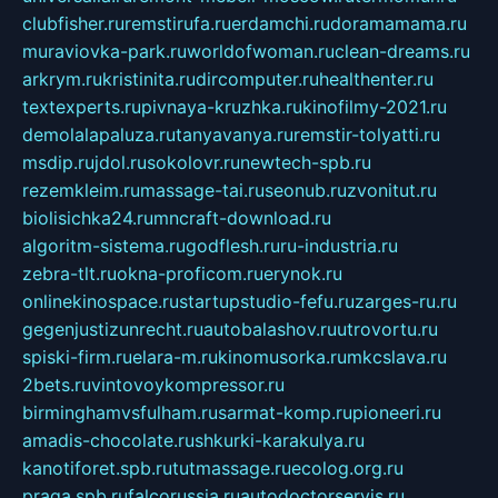
clubfisher.ru
remstirufa.ru
erdamchi.ru
doramamama.ru
muraviovka-park.ru
worldofwoman.ru
clean-dreams.ru
arkrym.ru
kristinita.ru
dircomputer.ru
healthenter.ru
textexperts.ru
pivnaya-kruzhka.ru
kinofilmy-2021.ru
demolalapaluza.ru
tanyavanya.ru
remstir-tolyatti.ru
msdip.ru
jdol.ru
sokolovr.ru
newtech-spb.ru
rezemkleim.ru
massage-tai.ru
seonub.ru
zvonitut.ru
biolisichka24.ru
mncraft-download.ru
algoritm-sistema.ru
godflesh.ru
ru-industria.ru
zebra-tlt.ru
okna-proficom.ru
erynok.ru
onlinekinospace.ru
startupstudio-fefu.ru
zarges-ru.ru
gegenjustizunrecht.ru
autobalashov.ru
utrovortu.ru
spiski-firm.ru
elara-m.ru
kinomusorka.ru
mkcslava.ru
2bets.ru
vintovoykompressor.ru
birminghamvsfulham.ru
sarmat-komp.ru
pioneeri.ru
amadis-chocolate.ru
shkurki-karakulya.ru
kanotiforet.spb.ru
tutmassage.ru
ecolog.org.ru
praga.spb.ru
falcorussia.ru
autodoctorservis.ru