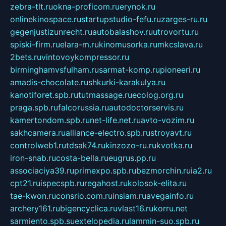
zebra-tlt.ru
okna-proficom.ru
erynok.ru
onlinekinospace.ru
startupstudio-fefu.ru
zarges-ru.ru
gegenjustizunrecht.ru
autobalashov.ru
utrovortu.ru
spiski-firm.ru
elara-m.ru
kinomusorka.ru
mkcslava.ru
2bets.ru
vintovoykompressor.ru
birminghamvsfulham.ru
sarmat-komp.ru
pioneeri.ru
amadis-chocolate.ru
shkurki-karakulya.ru
kanotiforet.spb.ru
tutmassage.ru
ecolog.org.ru
praga.spb.ru
falcorussia.ru
autodoctorservis.ru
kamertondom.spb.ru
net-life.net.ru
avto-vozim.ru
sakhcamera.ru
alliance-electro.spb.ru
stroyavt.ru
controlweb1.ru
tdsak74.ru
kinzozo-ru.ru
kvotka.ru
iron-snab.ru
costa-bella.ru
eugrus.pp.ru
associaciya39.ru
primexpo.spb.ru
bezmorchin.ru
ia2.ru
cpt21.ru
ispecspb.ru
regahost.ru
kolosok-elita.ru
tae-kwon.ru
consrio.com.ru
insiam.ru
avegainfo.ru
archery161.ru
bigencyclica.ru
vlast16.ru
korru.net
sarmiento.spb.su
extelopedia.ru
lammin-suo.spb.ru