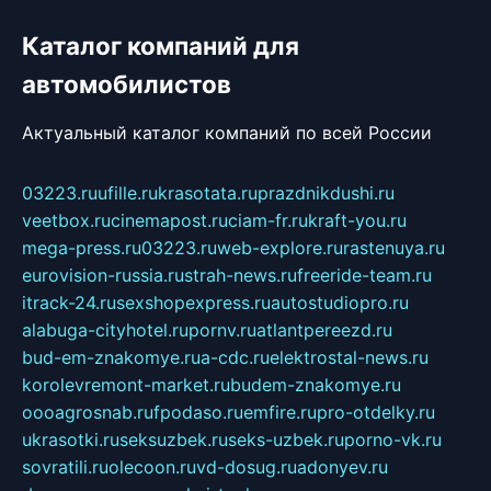
Каталог компаний для
автомобилистов
Актуальный каталог компаний по всей России
03223.ru
ufille.ru
krasotata.ru
prazdnikdushi.ru
veetbox.ru
cinemapost.ru
ciam-fr.ru
kraft-you.ru
mega-press.ru
03223.ru
web-explore.ru
rastenuya.ru
eurovision-russia.ru
strah-news.ru
freeride-team.ru
itrack-24.ru
sexshopexpress.ru
autostudiopro.ru
alabuga-cityhotel.ru
pornv.ru
atlantpereezd.ru
bud-em-znakomye.ru
a-cdc.ru
elektrostal-news.ru
korolevremont-market.ru
budem-znakomye.ru
oooagrosnab.ru
fpodaso.ru
emfire.ru
pro-otdelky.ru
ukrasotki.ru
seksuzbek.ru
seks-uzbek.ru
porno-vk.ru
sovratili.ru
olecoon.ru
vd-dosug.ru
adonyev.ru