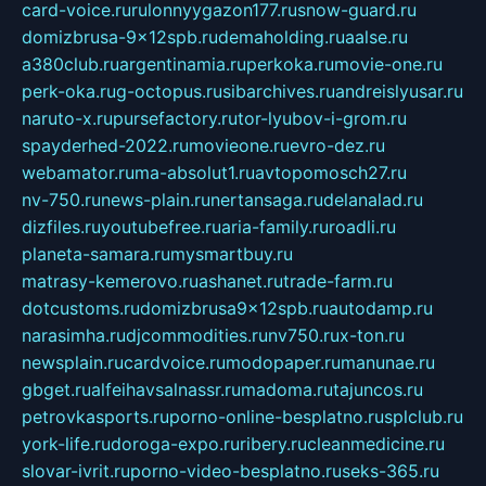
card-voice.ru
rulonnyygazon177.ru
snow-guard.ru
domizbrusa-9x12spb.ru
demaholding.ru
aalse.ru
a380club.ru
argentinamia.ru
perkoka.ru
movie-one.ru
perk-oka.ru
g-octopus.ru
sibarchives.ru
andreislyusar.ru
naruto-x.ru
pursefactory.ru
tor-lyubov-i-grom.ru
spayderhed-2022.ru
movieone.ru
evro-dez.ru
webamator.ru
ma-absolut1.ru
avtopomosch27.ru
nv-750.ru
news-plain.ru
nertansaga.ru
delanalad.ru
dizfiles.ru
youtubefree.ru
aria-family.ru
roadli.ru
planeta-samara.ru
mysmartbuy.ru
matrasy-kemerovo.ru
ashanet.ru
trade-farm.ru
dotcustoms.ru
domizbrusa9x12spb.ru
autodamp.ru
narasimha.ru
djcommodities.ru
nv750.ru
x-ton.ru
newsplain.ru
cardvoice.ru
modopaper.ru
manunae.ru
gbget.ru
alfeihavsalnassr.ru
madoma.ru
tajuncos.ru
petrovkasports.ru
porno-online-besplatno.ru
splclub.ru
york-life.ru
doroga-expo.ru
ribery.ru
cleanmedicine.ru
slovar-ivrit.ru
porno-video-besplatno.ru
seks-365.ru