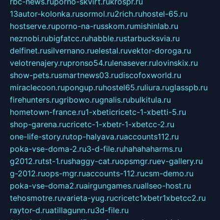
rbc-news.ru
porno-skvirt.ru
krospr.ru
13autor-kolonka.ru
sormol.ru
2rich.ru
hostel-65.ru
hostserve.ru
porno-na-russkom.ru
mishinlab.ru
neznobi.ru
bigfatcc.ru
habble.ru
starbucksvia.ru
delfinet.ru
silvernano.ru
elestal.ru
vektor-doroga.ru
velotrenajery.ru
pronso54.ru
lenasever.ru
lovinskix.ru
show-pets.ru
smartnews03.ru
discofoxworld.ru
miraclecoon.ru
pongup.ru
hostel65.ru
liura.ru
glasspb.ru
firehunters.ru
gribowo.ru
gnalis.ru
bulkitula.ru
hometown-france.ru
1-xbeticricetc-1-xbetti-5.ru
shop-garena.ru
cricetc-1-xbetr-1-xbetcc-2.ru
one-life-story.ru
top-halyava.ru
accounts112.ru
poka-vse-doma-2.ru
3-d-file.ru
hahahaharms.ru
g2012.ru
tst-1.ru
shaggy-cat.ru
opsmgr.ru
ev-gallery.ru
g-2012.ru
ops-mgr.ru
accounts-112.ru
csm-demo.ru
poka-vse-doma2.ru
airgungames.ru
allseo-host.ru
tehosmotre.ru
varieta-yug.ru
cricetc1xbetr1xbetcc2.ru
raytor-d.ru
atillagunn.ru
3d-file.ru