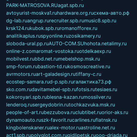
PARK-MATROSOVA.RU
agat.spb.ru
avtoyurist-moskva1.ru
hardware.org.ru
схема-авто.рф
dg-lab.ru
angrup.ru
recruiter.spb.ru
music8.spb.ru
krsk124.ru
kubok.spb.ru
romanofforex.ru
analitikaplus.ru
spyonline.ru
zosikamery.ru
sloboda-ural.pp.ru
AUTO-COM.SU
hohota.net
alimy.ru
online-z.com
aromat-vostoka.ru
otdelkaexp.ru
mobilvest.ru
bbd.net.ru
mebelshop.msk.ru
smp-forum.ru
bastion-td.ru
kosmoscreative.ru
avrmotors.ru
art-galadesign.ru
tiffany-c.ru
ecostep-samara.ru
d-p.spb.ru
галактика73.рф
sko.com.ru
davitamebel-spb.ru
fotsis.ru
tesiaes.ru
kokoroyari.spb.ru
blesna-kazan.ru
mossilver.ru
lenderoq.ru
sergeydobrin.ru
tochkazvuka.msk.ru
people-of-art.ru
bezzubova.ru
clubtibet.ru
orior-aks.ru
dynamoauto.ru
szk-favorit.ru
carlines.ru
flatnsk.ru
kingbolenskaner.ru
alex-motor.ru
astroline.net.ru
act1.spb.ru
polyglot.com.ru
gidlipetsk.ru
ooo-driada.ru