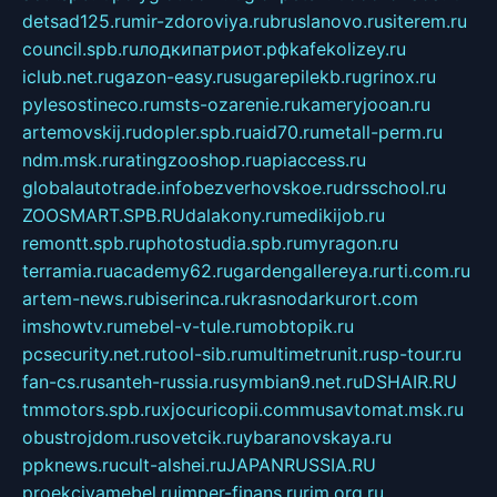
detsad125.ru
mir-zdoroviya.ru
bruslanovo.ru
siterem.ru
council.spb.ru
лодкипатриот.рф
kafekolizey.ru
iclub.net.ru
gazon-easy.ru
sugarepilekb.ru
grinox.ru
pylesostineco.ru
msts-ozarenie.ru
kameryjooan.ru
artemovskij.ru
dopler.spb.ru
aid70.ru
metall-perm.ru
ndm.msk.ru
ratingzooshop.ru
apiaccess.ru
globalautotrade.info
bezverhovskoe.ru
drsschool.ru
ZOOSMART.SPB.RU
dalakony.ru
medikijob.ru
remontt.spb.ru
photostudia.spb.ru
myragon.ru
terramia.ru
academy62.ru
gardengallereya.ru
rti.com.ru
artem-news.ru
biserinca.ru
krasnodarkurort.com
imshowtv.ru
mebel-v-tule.ru
mobtopik.ru
pcsecurity.net.ru
tool-sib.ru
multimetrunit.ru
sp-tour.ru
fan-cs.ru
santeh-russia.ru
symbian9.net.ru
DSHAIR.RU
tmmotors.spb.ru
xjocuricopii.com
musavtomat.msk.ru
obustrojdom.ru
sovetcik.ru
ybaranovskaya.ru
ppknews.ru
cult-alshei.ru
JAPANRUSSIA.RU
proekciyamebel.ru
imper-finans.ru
rim.org.ru