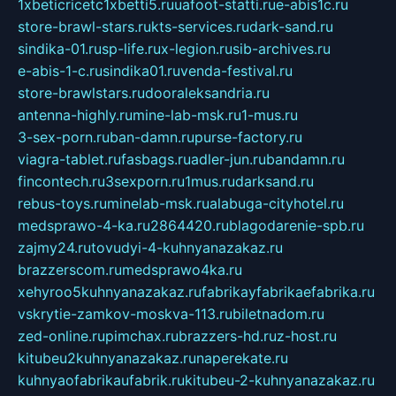
1xbeticricetc1xbetti5.ru
uafoot-statti.ru
e-abis1c.ru
store-brawl-stars.ru
kts-services.ru
dark-sand.ru
sindika-01.ru
sp-life.ru
x-legion.ru
sib-archives.ru
e-abis-1-c.ru
sindika01.ru
venda-festival.ru
store-brawlstars.ru
dooraleksandria.ru
antenna-highly.ru
mine-lab-msk.ru
1-mus.ru
3-sex-porn.ru
ban-damn.ru
purse-factory.ru
viagra-tablet.ru
fasbags.ru
adler-jun.ru
bandamn.ru
fincontech.ru
3sexporn.ru
1mus.ru
darksand.ru
rebus-toys.ru
minelab-msk.ru
alabuga-cityhotel.ru
medsprawo-4-ka.ru
2864420.ru
blagodarenie-spb.ru
zajmy24.ru
tovudyi-4-kuhnyanazakaz.ru
brazzerscom.ru
medsprawo4ka.ru
xehyroo5kuhnyanazakaz.ru
fabrikayfabrikaefabrika.ru
vskrytie-zamkov-moskva-113.ru
biletnadom.ru
zed-online.ru
pimchax.ru
brazzers-hd.ru
z-host.ru
kitubeu2kuhnyanazakaz.ru
naperekate.ru
kuhnyaofabrikaufabrik.ru
kitubeu-2-kuhnyanazakaz.ru