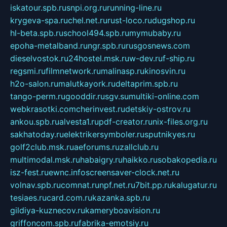
iskatour.spb.ru
snpi.org.ru
running-line.ru
krygeva-spa.ru
chel.net.ru
rust-loco.ru
dugshop.ru
hl-beta.spb.ru
school494.spb.ru
mymubaby.ru
epoha-metalband.ru
ngr.spb.ru
rusgosnews.com
dieselvostok.ru
24hostel.msk.ru
w-dev.ru
f-ship.ru
regsmi.ru
filmnetwork.ru
malinasp.ru
kinosvin.ru
h2o-salon.ru
malutkayork.ru
deltaprim.spb.ru
tango-perm.ru
gooddir.ru
sgv.su
multiki-online.com
webkrasotki.com
cherinvest.ru
detskiy-ostrov.ru
ankou.spb.ru
alvesta1.ru
pdf-creator.ru
nix-files.org.ru
sakhatoday.ru
elektrikersymboler.ru
sputnikyes.ru
golf2club.msk.ru
aeforums.ru
zallclub.ru
multimodal.msk.ru
habaigry.ru
haikko.ru
sobakopedia.ru
isz-fest.ru
ewnc.info
screensaver-clock.net.ru
volnav.spb.ru
comnat.ru
npf.net.ru
7bit.pp.ru
kalugatur.ru
tesiaes.ru
card.com.ru
kazanka.spb.ru
gildiya-kuznecov.ru
kameryboavision.ru
griffoncom.spb.ru
fabrika-emotsiy.ru