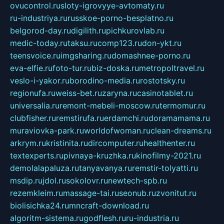
ovucontrol.ru
sloty-igrovyye-avtomaty.ru
ru-industriya.ru
russkoe-porno-besplatno.ru
belgorod-day.ru
digilith.ru
pichkurovlab.ru
medic-today.ru
taksu.ru
comp123.ru
don-ykt.ru
teensvoice.ru
imgsharing.ru
domashnee-porno.ru
eva-elfie.ru
foto-tur.ru
biz-doska.ru
metropoltravel.ru
veslo-i-yakor.ru
borodino-media.ru
rostotsky.ru
regionufa.ru
weiss-bet.ru
zaryna.ru
casinotablet.ru
universalia.ru
remont-mebeli-moscow.ru
termomur.ru
clubfisher.ru
remstirufa.ru
erdamchi.ru
doramamama.ru
muraviovka-park.ru
worldofwoman.ru
clean-dreams.ru
arkrym.ru
kristinita.ru
dircomputer.ru
healthenter.ru
textexperts.ru
pivnaya-kruzhka.ru
kinofilmy-2021.ru
demolalapaluza.ru
tanyavanya.ru
remstir-tolyatti.ru
msdip.ru
jdol.ru
sokolovr.ru
newtech-spb.ru
rezemkleim.ru
massage-tai.ru
seonub.ru
zvonitut.ru
biolisichka24.ru
mncraft-download.ru
algoritm-sistema.ru
godflesh.ru
ru-industria.ru