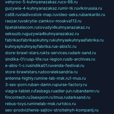
xehyroo-5-kuhnyanazakaz.ru
cs-68.ru
guzywia-4-kuhnyanazakaz.ru
mir-tk.ru
vlknrussia.ru
cs68.ru
vladivostok-map.ru
video-seks.ru
bankaribi.ru
raszar.ru
vskrytie-zamkov-moskva113.ru
lipetsktelecom.ru
tovudyi4kuhnyanazakaz.ru
seksuzb.ru
guzywia4kuhnyanazakaz.ru
fabrikaofabrikaokuhny.ru
kuhnyaekuhnyaafabrika.ru
kuhnyaykuhnyayfabrika.ru
e-abis1c.ru
store-brawl-stars.ru
kts-services.ru
dark-sand.ru
sindika-01.ru
sp-life.ru
x-legion.ru
sib-archives.ru
e-abis-1-c.ru
sindika01.ru
venda-festival.ru
store-brawlstars.ru
dooraleksandria.ru
antenna-highly.ru
mine-lab-msk.ru
1-mus.ru
3-sex-porn.ru
ban-damn.ru
purse-factory.ru
viagra-tablet.ru
fasbags.ru
adler-jun.ru
bandamn.ru
fincontech.ru
3sexporn.ru
1mus.ru
darksand.ru
rebus-toys.ru
minelab-msk.ru
rtdco.ru
seo-prodvizhenie-sajtov-stroitelnyh-kompanij.ru